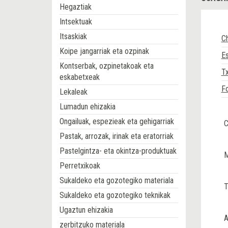
Hegaztiak
Intsektuak
Itsaskiak
Ch
Koipe jangarriak eta ozpinak
Es
Kontserbak, ozpinetakoak eta
Tx
eskabetxeak
F
Lekaleak
Lumadun ehizakia
Ongailuak, espezieak eta gehigarriak
C
Pastak, arrozak, irinak eta eratorriak
Pastelgintza- eta okintza-produktuak
M
Perretxikoak
Sukaldeko eta gozotegiko materiala
T
Sukaldeko eta gozotegiko teknikak
Ugaztun ehizakia
A
zerbitzuko materiala