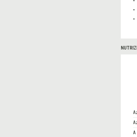
NUTRIZ
A
Az
A 