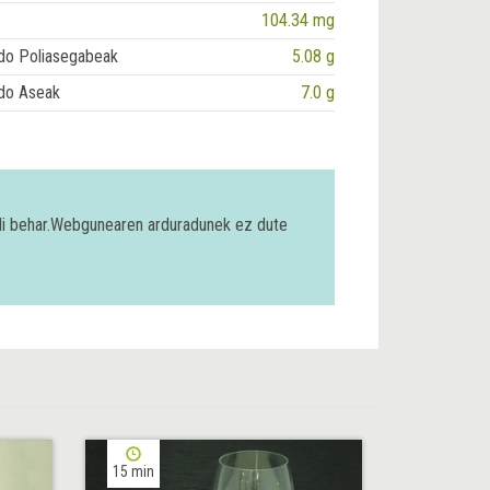
104.34 mg
do Poliasegabeak
5.08 g
do Aseak
7.0 g
bili behar.Webgunearen arduradunek ez dute
15 min