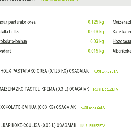
oux pastarako orea
0.125 kg
Maizenaz
talki beltza
0.013 kg
Kafe kafe
okolate-bainua
0.03 kg
Hezetasun
ondant
0.015 kg
Albarikok
HOUX PASTARAKO OREA (0.125 KG) OSAGAIAK
IKUSI ERREZETA
AIZENAZKO PASTEL-KREMA (0.3 L) OSAGAIAK
IKUSI ERREZETA
XOKOLATE-BAINUA (0.03 KG) OSAGAIAK
IKUSI ERREZETA
LBARIKOKE-COULISA (0.05 L) OSAGAIAK
IKUSI ERREZETA