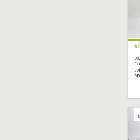
AL
OS
EL
SU
BE
10