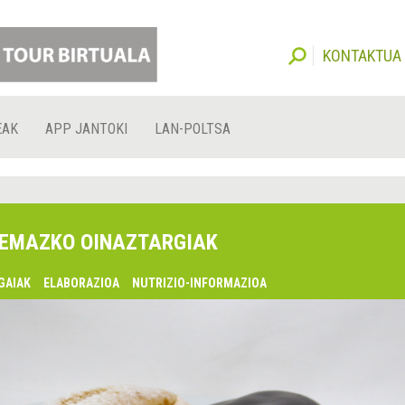
KONTAKTUA
EAK
APP JANTOKI
LAN-POLTSA
EMAZKO OINAZTARGIAK
GAIAK
ELABORAZIOA
NUTRIZIO-INFORMAZIOA