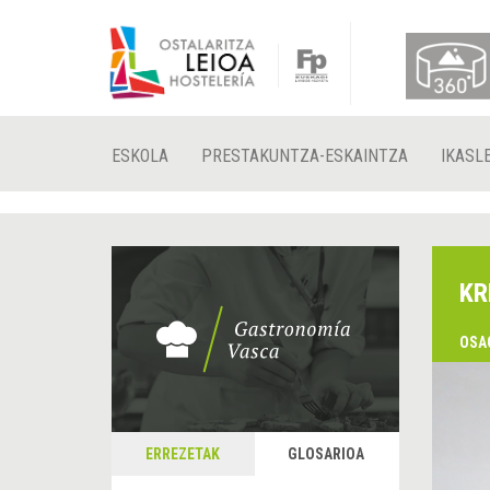
ESKOLA
PRESTAKUNTZA-ESKAINTZA
IKASL
KR
OSA
ERREZETAK
GLOSARIOA