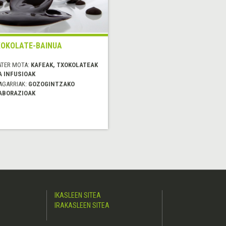
OKOLATE-BAINUA
ATER MOTA:
KAFEAK, TXOKOLATEAK
A INFUSIOAK
AGARRIAK:
GOZOGINTZAKO
ABORAZIOAK
IKASLEEN SITEA
IRAKASLEEN SITEA