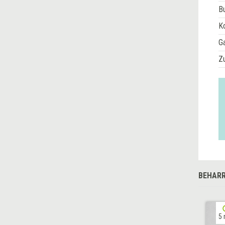
Bu
Ko
G
Z
BEHARR
5 