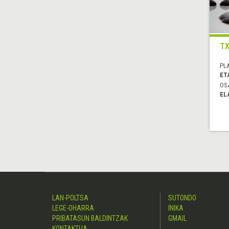
TX
PL
ET
OS
EL
LAN-POLTSA
SUTONDO
LEGE-OHARRA
INIKA
PRIBATASUN BALDINTZAK
GMAIL
KONTAKTUA