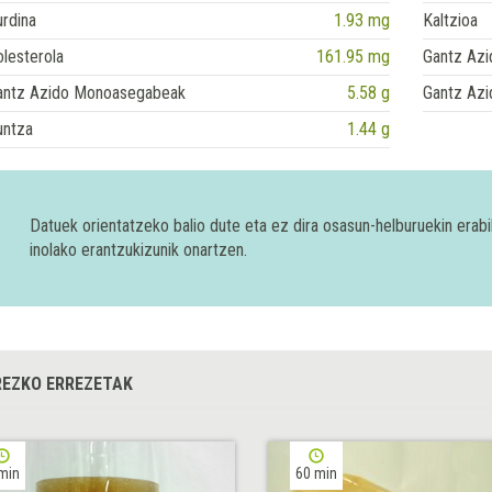
rdina
1.93 mg
Kaltzioa
lesterola
161.95 mg
Gantz Azi
antz Azido Monoasegabeak
5.58 g
Gantz Azi
untza
1.44 g
Datuek orientatzeko balio dute eta ez dira osasun-helburuekin era
inolako erantzukizunik onartzen.
EZKO ERREZETAK
min
60 min