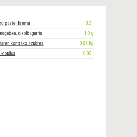
ko pastel-krema
0.3 l
inagabea, disolbagarria
1.0 g
aren kontrako azukrea
0.01 kg
e-coulisa
0.05 l