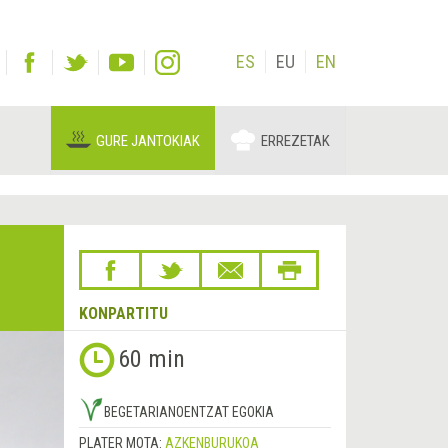
ES
EU
EN
GURE JANTOKIAK
ERREZETAK
KONPARTITU
60 min
BEGETARIANOENTZAT EGOKIA
PLATER MOTA:
AZKENBURUKOA