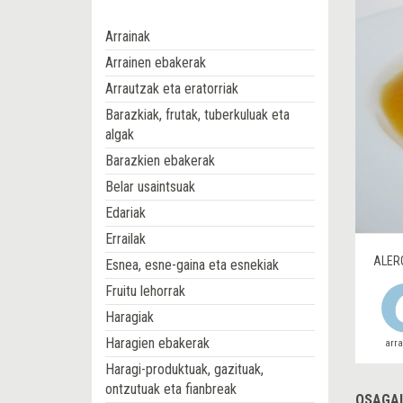
Arrainak
Arrainen ebakerak
Arrautzak eta eratorriak
Barazkiak, frutak, tuberkuluak eta
algak
Barazkien ebakerak
Belar usaintsuak
Edariak
Errailak
ALER
Esnea, esne-gaina eta esnekiak
Fruitu lehorrak
Haragiak
Haragien ebakerak
arr
Haragi-produktuak, gazituak,
ontzutuak eta fianbreak
OSAGAI