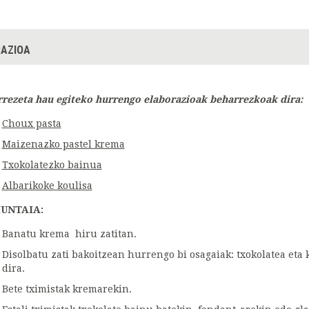
AZIOA
rrezeta hau egiteko hurrengo elaborazioak beharrezkoak dira:
Choux pasta
Maizenazko pastel krema
Txokolatezko bainua
Albarikoke koulisa
UNTAIA:
Banatu krema hiru zatitan.
Disolbatu zati bakoitzean hurrengo bi osagaiak: txokolatea eta 
dira.
Bete tximistak kremarekin.