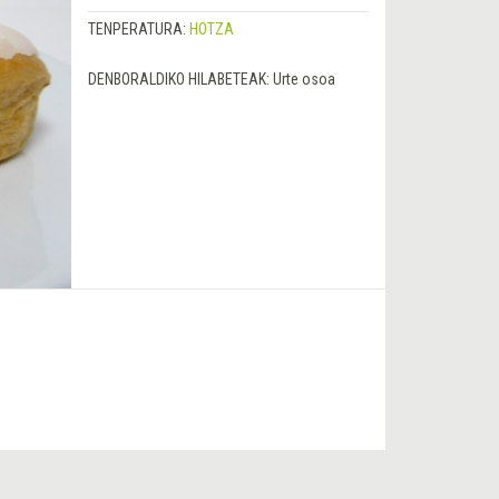
TENPERATURA:
HOTZA
DENBORALDIKO HILABETEAK:
Urte osoa