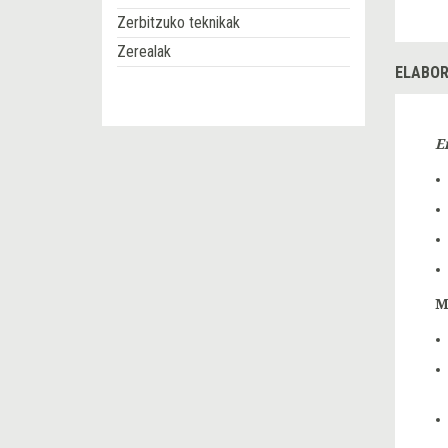
Zerbitzuko teknikak
Zerealak
ELABOR
E
M