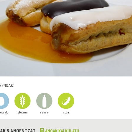
GENOAK:
autzak
glutena
esnea
soja
AK 5 ANOENTZAT
ANOAK KALKULATU