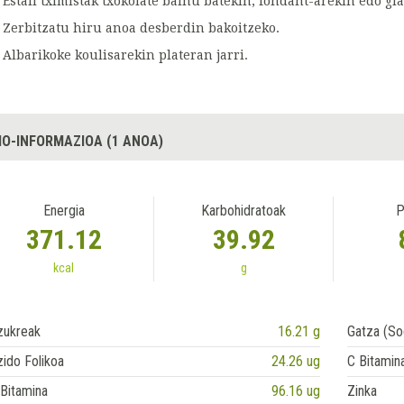
Estali tximistak txokolate bainu batekin, fondant-arekin edo gl
Zerbitzatu hiru anoa desberdin bakoitzeko.
Albarikoke koulisarekin plateran jarri.
IO-INFORMAZIOA (1 ANOA)
Energia
Karbohidratoak
P
371.12
39.92
kcal
g
zukreak
16.21 g
Gatza (So
ido Folikoa
24.26 ug
C Bitamin
Bitamina
96.16 ug
Zinka