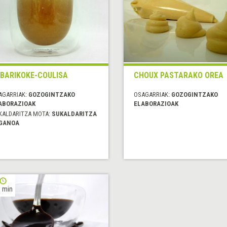
BARIKOKE-COULISA
CHOUX PASTARAKO OREA
AGARRIAK:
GOZOGINTZAKO
OSAGARRIAK:
GOZOGINTZAKO
ABORAZIOAK
ELABORAZIOAK
KALDARITZA MOTA:
SUKALDARITZA
GANOA
 min