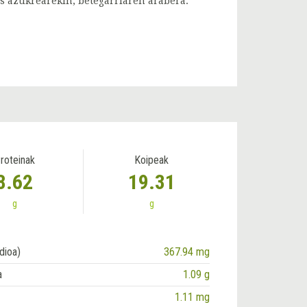
as azukrearekin, betegarriaren arabera.
roteinak
Koipeak
8.62
19.31
g
g
dioa)
367.94 mg
a
1.09 g
1.11 mg