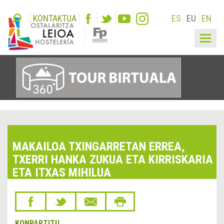
KONTAKTUA
ES
EU
EN
Togg
navig
MAKAILOA TXINGARRETAN ERREA,
TXERRI HANKA ZUKUA ETA KIRRISKARIA
ETA ITXAS MIHILUA
KONPARTITU