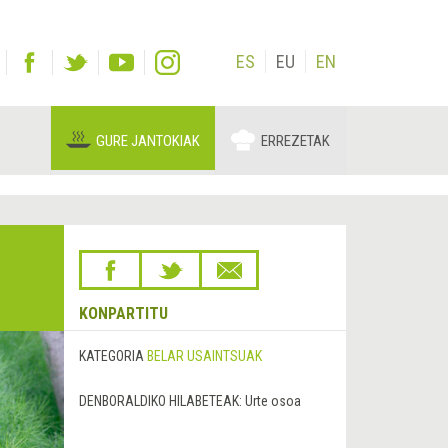
ES
EU
EN
GURE JANTOKIAK
ERREZETAK
KONPARTITU
KATEGORIA
BELAR USAINTSUAK
DENBORALDIKO HILABETEAK:
Urte osoa