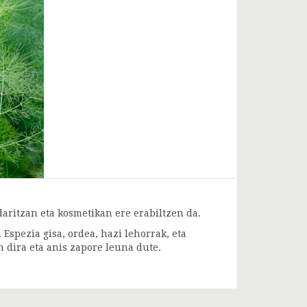
aritzan eta kosmetikan ere erabiltzen da.
Espezia gisa, ordea, hazi lehorrak, eta
n dira eta anis zapore leuna dute.