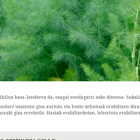
ihilua basa-landarea da, osagai sendagarri asko dituena. Sukald
andare usaintsu gisa zurtoin eta hosto xehatuak erabiltzen dira. 
arazki gisa erreboila. Haziak erabiltzekotan, lehortuta erabiltze