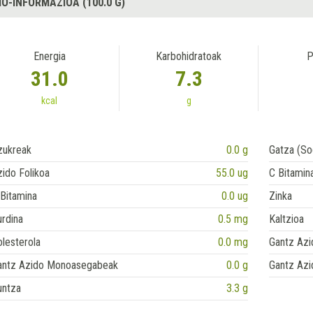
IO-INFORMAZIOA (100.0 G)
Energia
Karbohidratoak
P
31.0
7.3
kcal
g
zukreak
0.0 g
Gatza (So
ido Folikoa
55.0 ug
C Bitamin
Bitamina
0.0 ug
Zinka
rdina
0.5 mg
Kaltzioa
lesterola
0.0 mg
Gantz Azi
antz Azido Monoasegabeak
0.0 g
Gantz Azi
untza
3.3 g