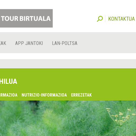
KONTAKTUA
EAK
APP JANTOKI
LAN-POLTSA
HILUA
ORMAZIOA
NUTRIZIO-INFORMAZIOA
ERREZETAK