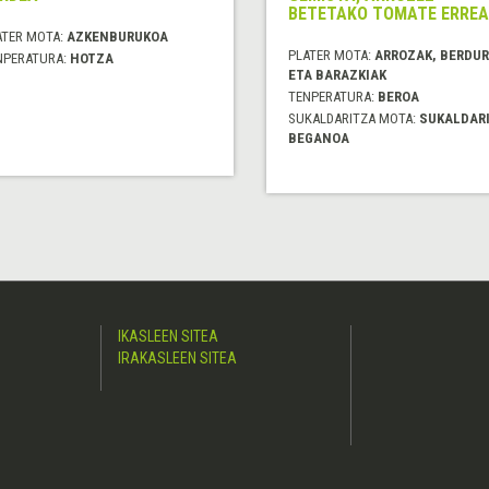
BETETAKO TOMATE ERREA
ATER MOTA:
AZKENBURUKOA
PLATER MOTA:
ARROZAK, BERDU
NPERATURA:
HOTZA
ETA BARAZKIAK
TENPERATURA:
BEROA
SUKALDARITZA MOTA:
SUKALDAR
BEGANOA
IKASLEEN SITEA
IRAKASLEEN SITEA