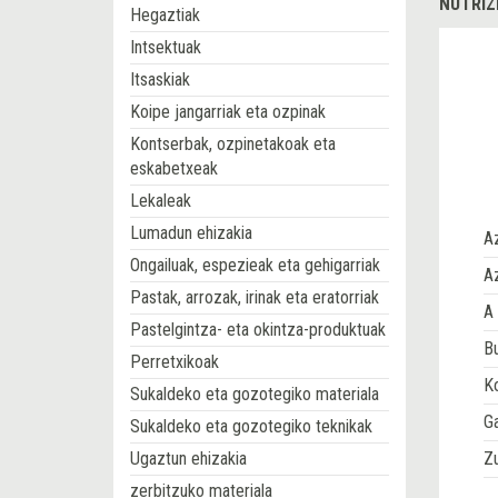
NUTRIZ
Hegaztiak
Intsektuak
Itsaskiak
Koipe jangarriak eta ozpinak
Kontserbak, ozpinetakoak eta
eskabetxeak
Lekaleak
Lumadun ehizakia
A
Ongailuak, espezieak eta gehigarriak
Az
Pastak, arrozak, irinak eta eratorriak
A 
Pastelgintza- eta okintza-produktuak
Bu
Perretxikoak
Ko
Sukaldeko eta gozotegiko materiala
G
Sukaldeko eta gozotegiko teknikak
Ugaztun ehizakia
Z
zerbitzuko materiala