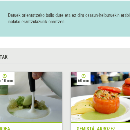
Datuek orientatzeko balio dute eta ez dira osasun-helburuekin era
inolako erantzukizunik onartzen.
TAK
h 10 min
60 min
RDEA
GEMISTÁ, ARROZEZ