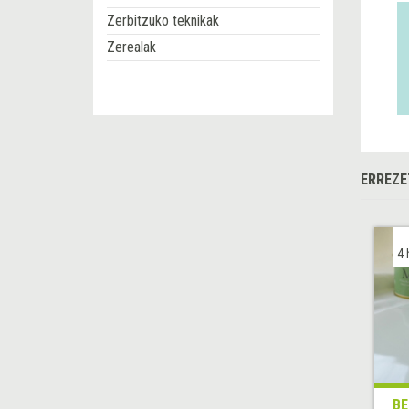
Zerbitzuko teknikak
Zerealak
ERREZE
4 
BE