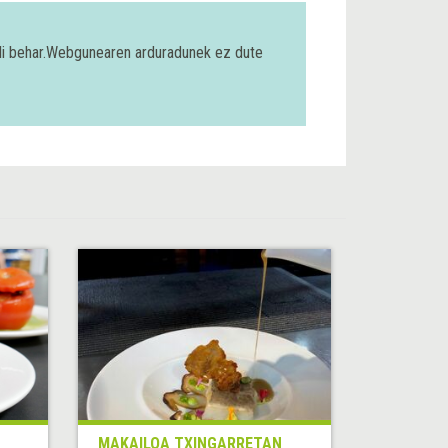
bili behar.Webgunearen arduradunek ez dute
MAKAILOA TXINGARRETAN