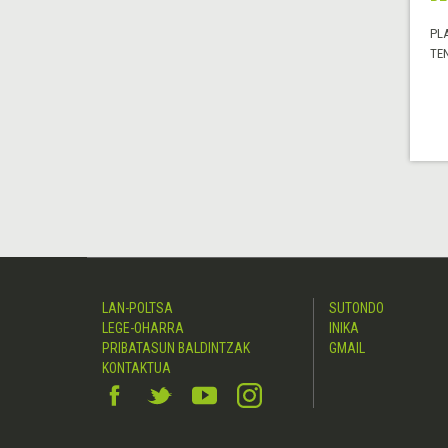
PL
TE
LAN-POLTSA
SUTONDO
LEGE-OHARRA
INIKA
PRIBATASUN BALDINTZAK
GMAIL
KONTAKTUA