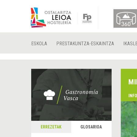
ESKOLA
PRESTAKUNTZA-ESKAINTZA
IKASL
MI
INF
ERREZETAK
GLOSARIOA