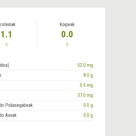
roteinak
Koipeak
1.1
0.0
g
g
dioa)
52.0 mg
a
8.0 g
0.5 mg
37.0 mg
do Poliasegabeak
0.0 g
do Aseak
0.0 g