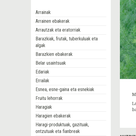
Arrainak
Arrainen ebakerak
Arrautzak eta eratorriak
Barazkiak, frutak, tuberkuluak eta
algak
Barazkien ebakerak
Belar usaintsuak
Edariak
Errailak
Esnea, esne-gaina eta esnekiak
M
Fruitu lehorrak
L
Haragiak
b
Haragien ebakerak
Haragi-produktuak, gazituak,
ontzutuak eta fianbreak