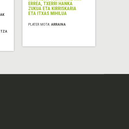
ERREA, TXERRI HANKA
ZUKUA ETA KIRRISKARIA
ETA ITXAS MIHILUA
RAK
PLATER MOTA:
ARRAINA
ITZA