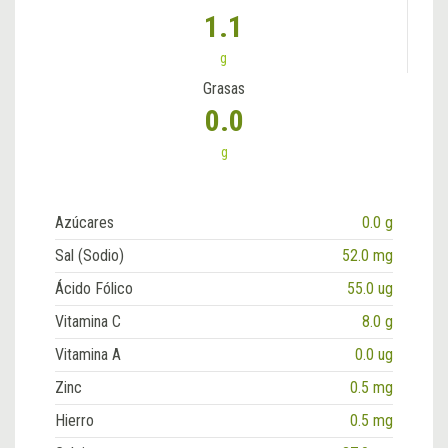
1.1
g
Grasas
0.0
g
Azúcares
0.0 g
Sal (Sodio)
52.0 mg
Ácido Fólico
55.0 ug
Vitamina C
8.0 g
Vitamina A
0.0 ug
Zinc
0.5 mg
Hierro
0.5 mg