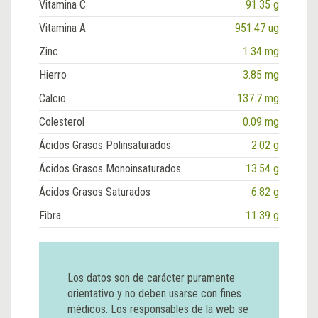
Vitamina C
91.35 g
Vitamina A
951.47 ug
Zinc
1.34 mg
Hierro
3.85 mg
Calcio
137.7 mg
Colesterol
0.09 mg
Ácidos Grasos Polinsaturados
2.02 g
Ácidos Grasos Monoinsaturados
13.54 g
Ácidos Grasos Saturados
6.82 g
Fibra
11.39 g
Los datos son de carácter puramente
orientativo y no deben usarse con fines
médicos. Los responsables de la web se