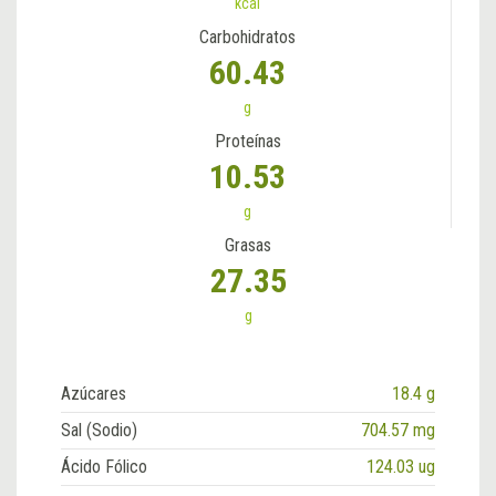
kcal
Carbohidratos
60.43
g
Proteínas
10.53
g
Grasas
27.35
g
Azúcares
18.4 g
Sal (Sodio)
704.57 mg
Ácido Fólico
124.03 ug