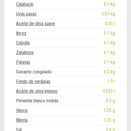
Calabacín
0.1 kg
Uvas pasas
0.01 kg
Aceite de oliva suave
0.05 l
Arroz
0.1 kg
Cebolla
0.1 kg
Zanahoria
0.1 kg
Patatas
0.1 kg
Guisante congelado
0.2 kg
Fondo de verduras
1.0 l
Aceite de oliva intenso
0.025 l
Pimienta blanca molida
0.3 g
Hinojo
1.25 g
Menta
1.25 g
Sal
5.0 g