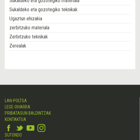
Sukaldeko eta gozotegiko materiala
Sukaldeko eta gozotegiko teknikak
Ugaztun ehizakia
zerbitzuko materiala
Zerbitzuko teknikak
Zerealak
LAN-POLTSA
LEGE-OHARRA
PRIBATASUN BALDINTZAK
KONTAKTUA
SUTONDO