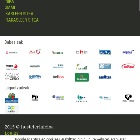
INIKA
GMAIL
IKASLEEN SITEA
IRAKASLEEN SITEA
Babesleak
Laguntzaileak
2015 © hostelerialeioa
Log in
Google Analytics-en cookieak erabiltzen ditugu gure webaren erabilerari