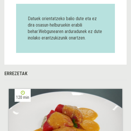
Datuek orientatzeko balio dute eta ez
dira osasun-helburuekin erabili
behar.Webgunearen arduradunek ez dute
inolako erantzukizunik onartzen.
ERREZETAK
120 min