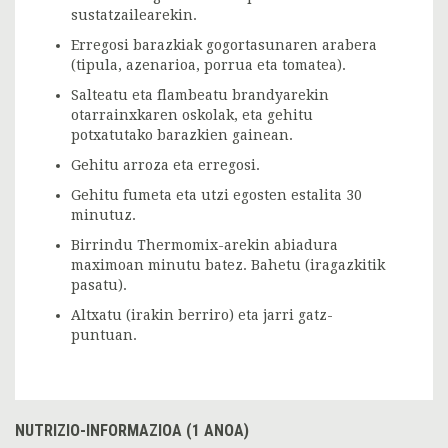
sustatzailearekin.
Erregosi barazkiak gogortasunaren arabera
(tipula, azenarioa, porrua eta tomatea).
Salteatu eta flambeatu brandyarekin
otarrainxkaren oskolak, eta gehitu
potxatutako barazkien gainean.
Gehitu arroza eta erregosi.
Gehitu fumeta eta utzi egosten estalita 30
minutuz.
Birrindu Thermomix-arekin abiadura
maximoan minutu batez. Bahetu (iragazkitik
pasatu).
Altxatu (irakin berriro) eta jarri gatz-
puntuan.
NUTRIZIO-INFORMAZIOA (1 ANOA)