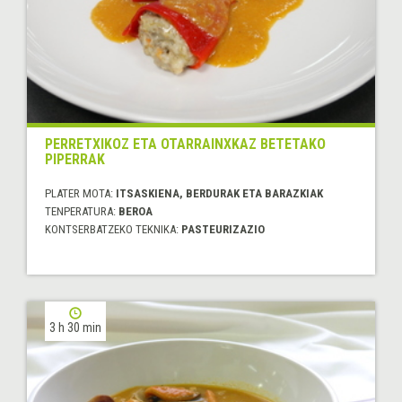
PERRETXIKOZ ETA OTARRAINXKAZ BETETAKO
PIPERRAK
PLATER MOTA:
ITSASKIENA, BERDURAK ETA BARAZKIAK
TENPERATURA:
BEROA
KONTSERBATZEKO TEKNIKA:
PASTEURIZAZIO
3 h 30 min