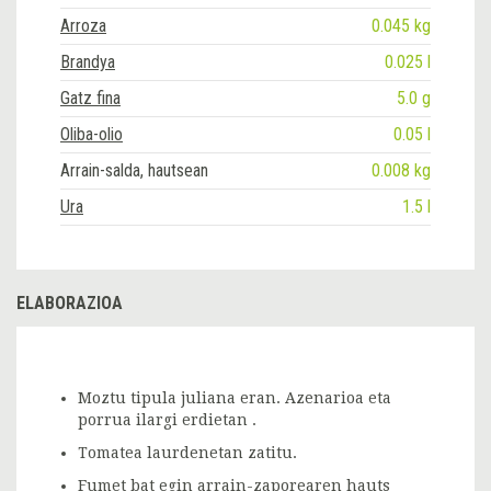
Arroza
0.045 kg
Brandya
0.025 l
Gatz fina
5.0 g
Oliba-olio
0.05 l
Arrain-salda, hautsean
0.008 kg
Ura
1.5 l
ELABORAZIOA
Moztu tipula juliana eran. Azenarioa eta
porrua ilargi erdietan .
Tomatea laurdenetan zatitu.
Fumet bat egin arrain-zaporearen hauts