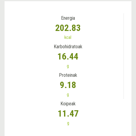
Energia
202.83
kcal
Karbohidratoak
16.44
g
Proteinak
9.18
g
Koipeak
11.47
g