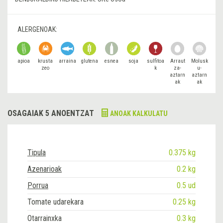
ALERGENOAK:
apioa
krusta
arraina
glutena
esnea
soja
sulfitoa
Arraut
Molusk
zeo
k
za-
u-
aztarn
aztarn
ak
ak
OSAGAIAK 5 ANOENTZAT
ANOAK KALKULATU
Tipula
0.375 kg
Azenarioak
0.2 kg
Porrua
0.5 ud
Tomate udarekara
0.25 kg
Otarrainxka
0.3 kg