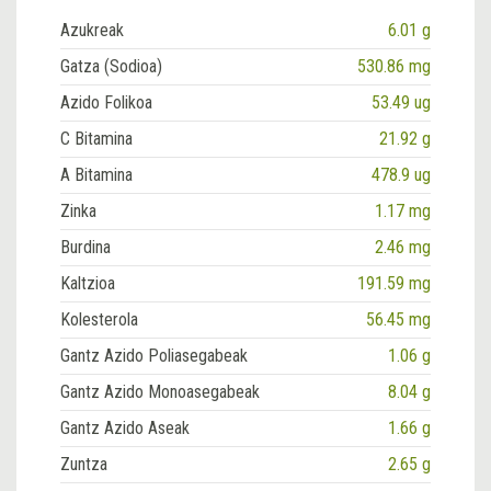
Azukreak
6.01 g
Gatza (Sodioa)
530.86 mg
Azido Folikoa
53.49 ug
C Bitamina
21.92 g
A Bitamina
478.9 ug
Zinka
1.17 mg
Burdina
2.46 mg
Kaltzioa
191.59 mg
Kolesterola
56.45 mg
Gantz Azido Poliasegabeak
1.06 g
Gantz Azido Monoasegabeak
8.04 g
Gantz Azido Aseak
1.66 g
Zuntza
2.65 g