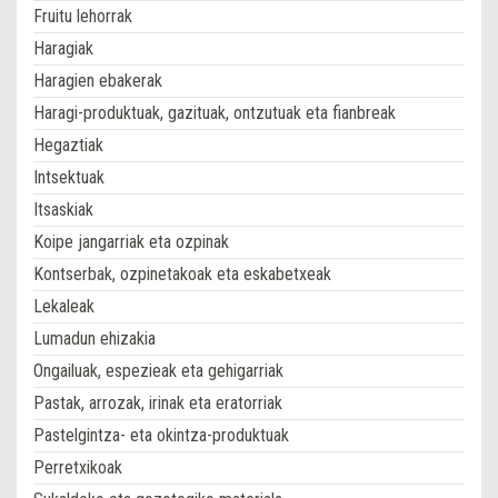
Fruitu lehorrak
Haragiak
Haragien ebakerak
Haragi-produktuak, gazituak, ontzutuak eta fianbreak
Hegaztiak
Intsektuak
Itsaskiak
Koipe jangarriak eta ozpinak
Kontserbak, ozpinetakoak eta eskabetxeak
Lekaleak
Lumadun ehizakia
Ongailuak, espezieak eta gehigarriak
Pastak, arrozak, irinak eta eratorriak
Pastelgintza- eta okintza-produktuak
Perretxikoak