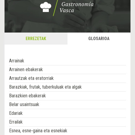
ERREZETAK
GLOSARIOA
Arrainak
Arrainen ebakerak
Arrautzak eta eratorriak
Barazkiak, frutak, tuberkuluak eta algak
Barazkien ebakerak
Belar usaintsuak
Edariak
Errailak
Esnea, esne-gaina eta esnekiak