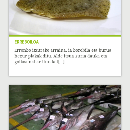
ERREBOILOA
Erronbo itxurako arraina, ia borobila eta burua
hezur plakak ditu. Alde itsua zuria dauka eta
goikoa nabar ilun kol[...]