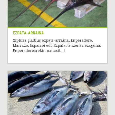
EZPATA-ARRAINA
Xiphias gladius ezpata-arraina, Enperadore,
Marrazo, Esparroi edo Ezpalarte izenez ezaguna.
Enperadorearekin nahasi[...]