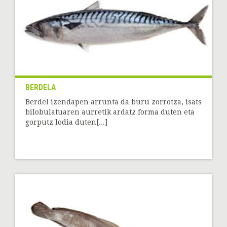
BERDELA
Berdel izendapen arrunta da buru zorrotza, isats
bilobulatuaren aurretik ardatz forma duten eta
gorputz lodia duten[...]