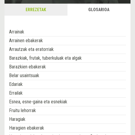
ERREZETAK
GLOSARIOA
Arrainak
Arrainen ebakerak
Arrautzak eta eratorriak
Barazkiak, frutak, tuberkuluak eta algak
Barazkien ebakerak
Belar usaintsuak
Edariak
Errailak
Esnea, esne-gaina eta esnekiak
Fruitu lehorrak
Haragiak
Haragien ebakerak