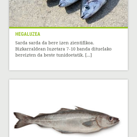
HEGALUZEA
Sarda sarda da bere izen zientifikoa.
Bizkarraldean luzetara 7-10 banda dituelako
bereizten da beste tunidoetatik. [...]