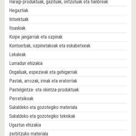
Haragi-produktuak, gazituak, ontzutuak eta fianbreak
Hegaztiak
Intsektuak
Itsaskiak
Koipe jangarriak eta ozpinak
Kontserbak, ozpinetakoak eta eskabetxeak
Lekaleak
Lumadun ehizakia
Ongailuak, espezieak eta gehigarriak
Pastak, arrozak, irinak eta eratorriak
Pastelgintza- eta okintza-produktuak
Perretxikoak
Sukaldeko eta gozotegiko materiala
Sukaldeko eta gozotegiko teknikak
Ugaztun ehizakia
zerbitzuko materiala