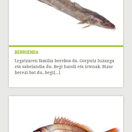
BERRUENDA
Legatzaren familia berekoa da. Gorputz luzanga
eta sabelandia du. Begi handi eta irtenak. Bizar
berezi bat du, begi[...]