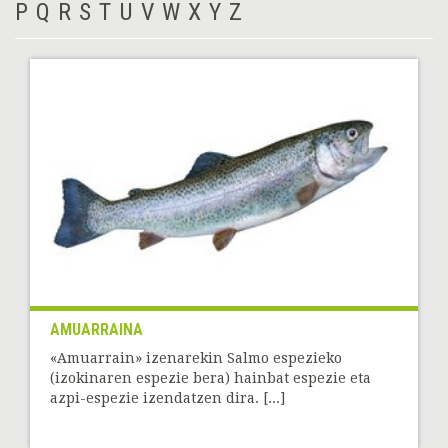
P
Q
R
S
T
U
V
W
X
Y
Z
AMUARRAINA
«Amuarrain» izenarekin Salmo espezieko
(izokinaren espezie bera) hainbat espezie eta
azpi-espezie izendatzen dira. [...]