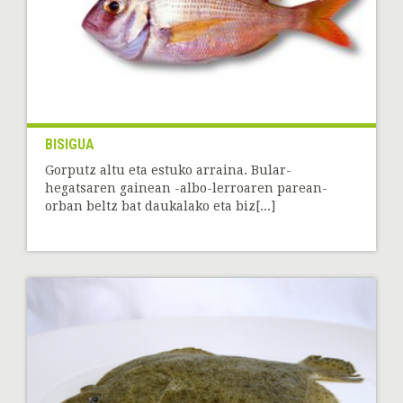
BISIGUA
Gorputz altu eta estuko arraina. Bular-
hegatsaren gainean -albo-lerroaren parean-
orban beltz bat daukalako eta biz[...]