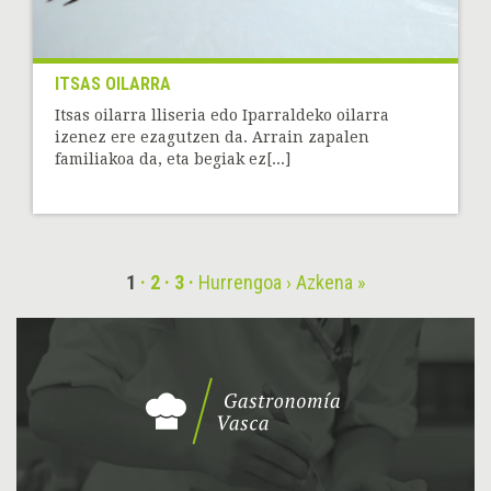
ITSAS OILARRA
Itsas oilarra lliseria edo Iparraldeko oilarra
izenez ere ezagutzen da. Arrain zapalen
familiakoa da, eta begiak ez[...]
1
2
3
Hurrengoa ›
Azkena »