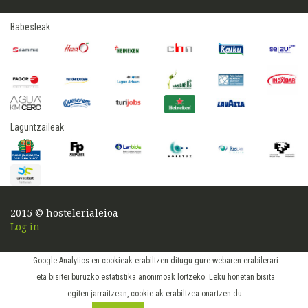
Babesleak
Laguntzaileak
2015 © hostelerialeioa
Log in
Google Analytics-en cookieak erabiltzen ditugu gure webaren erabilerari
eta bisitei buruzko estatistika anonimoak lortzeko. Leku honetan bisita
egiten jarraitzean, cookie-ak erabiltzea onartzen du.