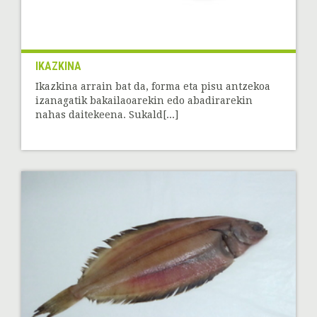
IKAZKINA
Ikazkina arrain bat da, forma eta pisu antzekoa
izanagatik bakailaoarekin edo abadirarekin
nahas daitekeena. Sukald[...]