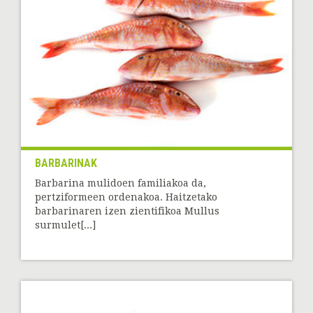
BARBARINAK
Barbarina mulidoen familiakoa da,
pertziformeen ordenakoa. Haitzetako
barbarinaren izen zientifikoa Mullus
surmulet[...]