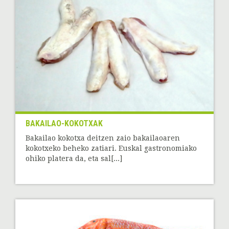
BAKAILAO-KOKOTXAK
Bakailao kokotxa deitzen zaio bakailaoaren
kokotxeko beheko zatiari. Euskal gastronomiako
ohiko platera da, eta sal[...]