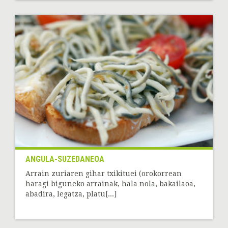
ANGULA-SUZEDANEOA
Arrain zuriaren gihar txikituei (orokorrean
haragi biguneko arrainak, hala nola, bakailaoa,
abadira, legatza, platu[...]