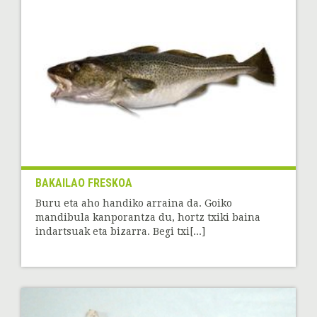
BAKAILAO FRESKOA
Buru eta aho handiko arraina da. Goiko
mandibula kanporantza du, hortz txiki baina
indartsuak eta bizarra. Begi txi[...]