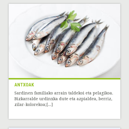
ANTXOAK
Sardinen familiako arrain taldekoi eta pelagikoa.
Bizkarralde urdinxka dute eta azpialdea, berriz,
zilar-kolorekoa;[...]