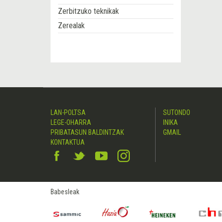
Zerbitzuko teknikak
Zerealak
LAN-POLTSA
SUTONDO
LEGE-OHARRA
INIKA
PRIBATASUN BALDINTZAK
GMAIL
KONTAKTUA
Babesleak