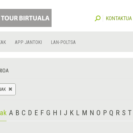
KONTAKTUA
EAK
APP JANTOKI
LAN-POLTSA
RIOA
NAK
iak
A
B
C
D
E
F
G
H
I
J
K
L
M
N
O
P
Q
R
S
T