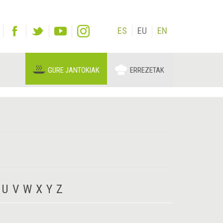
ES
EU
EN
GURE JANTOKIAK
ERREZETAK
U
V
W
X
Y
Z