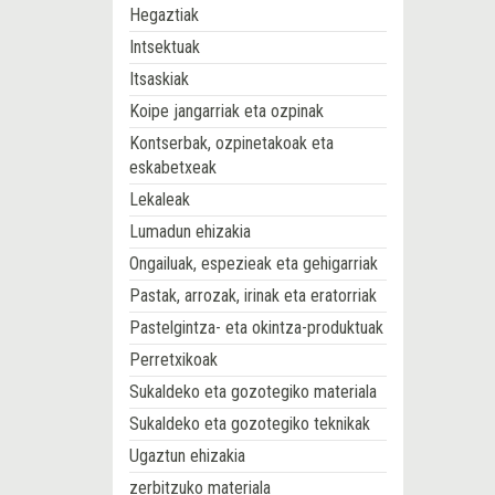
Hegaztiak
Intsektuak
Itsaskiak
Koipe jangarriak eta ozpinak
Kontserbak, ozpinetakoak eta
eskabetxeak
Lekaleak
Lumadun ehizakia
Ongailuak, espezieak eta gehigarriak
Pastak, arrozak, irinak eta eratorriak
Pastelgintza- eta okintza-produktuak
Perretxikoak
Sukaldeko eta gozotegiko materiala
Sukaldeko eta gozotegiko teknikak
Ugaztun ehizakia
zerbitzuko materiala