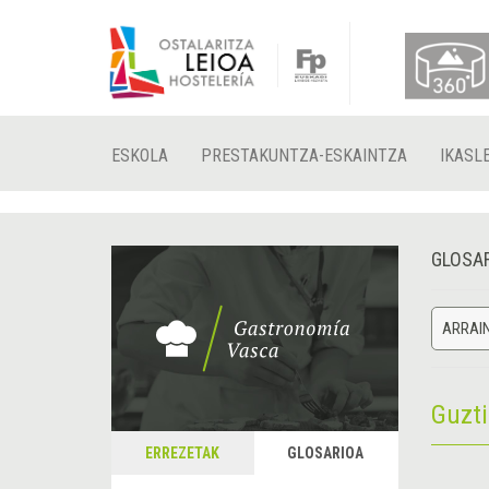
ESKOLA
PRESTAKUNTZA-ESKAINTZA
IKASL
GLOSA
ARRAI
Guzt
ERREZETAK
GLOSARIOA