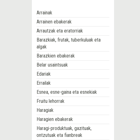
Arrainak
Arrainen ebakerak
Arrautzak eta eratorriak
Barazkiak, frutak, tuberkuluak eta
algak
Barazkien ebakerak
Belar usaintsuak
Edariak
Errailak
Esnea, esne-gaina eta esnekiak
Fruitu lehorrak
Haragiak
Haragien ebakerak
Haragi-produktuak, gazituak,
ontzutuak eta fianbreak