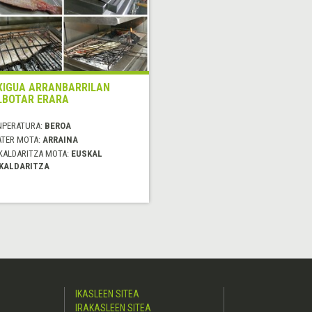
XIGUA ARRANBARRILAN
LBOTAR ERARA
NPERATURA:
BEROA
ATER MOTA:
ARRAINA
KALDARITZA MOTA:
EUSKAL
KALDARITZA
IKASLEEN SITEA
IRAKASLEEN SITEA