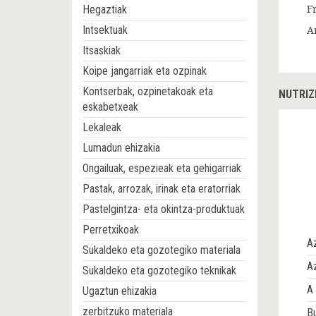
Hegaztiak
F
Intsektuak
A
Itsaskiak
Koipe jangarriak eta ozpinak
Kontserbak, ozpinetakoak eta
NUTRIZ
eskabetxeak
Lekaleak
Lumadun ehizakia
Ongailuak, espezieak eta gehigarriak
Pastak, arrozak, irinak eta eratorriak
Pastelgintza- eta okintza-produktuak
Perretxikoak
A
Sukaldeko eta gozotegiko materiala
Az
Sukaldeko eta gozotegiko teknikak
A 
Ugaztun ehizakia
zerbitzuko materiala
Bu