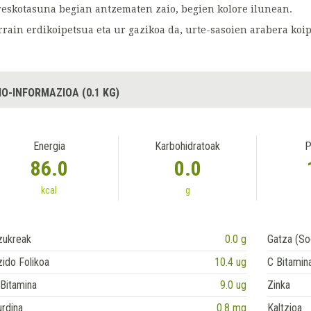
reskotasuna begian antzematen zaio, begien kolore ilunean.
rrain erdikoipetsua eta ur gazikoa da, urte-sasoien arabera koi
IO-INFORMAZIOA (0.1 KG)
Energia
Karbohidratoak
P
86.0
0.0
kcal
g
zukreak
0.0 g
Gatza (So
ido Folikoa
10.4 ug
C Bitamin
Bitamina
9.0 ug
Zinka
rdina
0.8 mg
Kaltzioa