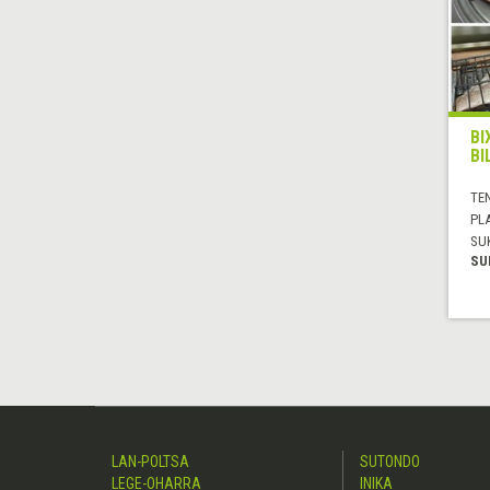
BI
BI
TE
PL
SU
SU
LAN-POLTSA
SUTONDO
LEGE-OHARRA
INIKA