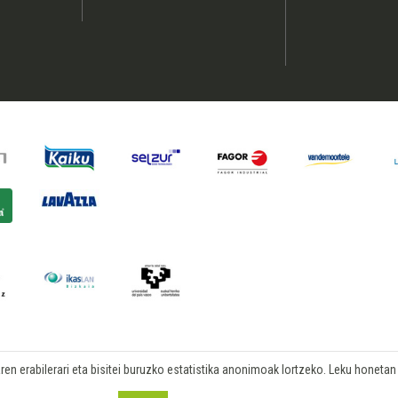
n erabilerari eta bisitei buruzko estatistika anonimoak lortzeko. Leku honetan b