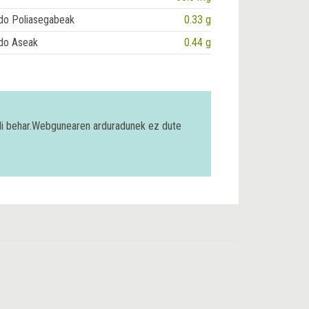
do Poliasegabeak
0.33 g
do Aseak
0.44 g
bili behar.Webgunearen arduradunek ez dute