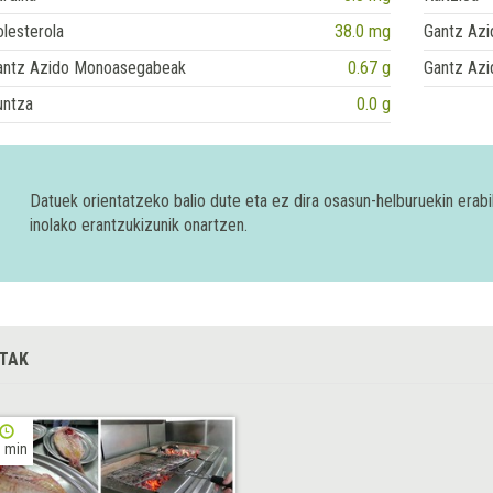
lesterola
38.0 mg
Gantz Azi
antz Azido Monoasegabeak
0.67 g
Gantz Azi
untza
0.0 g
Datuek orientatzeko balio dute eta ez dira osasun-helburuekin era
inolako erantzukizunik onartzen.
TAK
 min