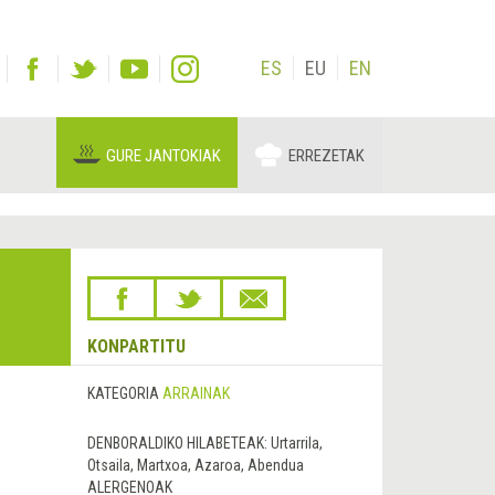
ES
EU
EN
GURE JANTOKIAK
ERREZETAK
KONPARTITU
KATEGORIA
ARRAINAK
DENBORALDIKO HILABETEAK:
Urtarrila,
Otsaila, Martxoa, Azaroa, Abendua
ALERGENOAK