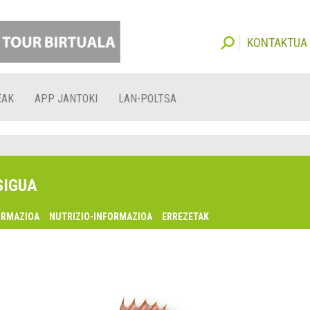
KONTAKTUA
EAK
APP JANTOKI
LAN-POLTSA
SIGUA
ORMAZIOA
NUTRIZIO-INFORMAZIOA
ERREZETAK