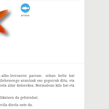
arraina
-albo-lerroaren parean- orban beltz bat
 (lehenengo arantzak oso gogorrak ditu, eta
bela zilar-kolorekoa. Normalean kilo bat eta
elikatzen da gehienbat.
ila direla uste da.