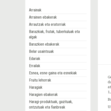
Arrainak
Arrainen ebakerak
Arrautzak eta eratorriak
Barazkiak, frutak, tuberkuluak eta
algak
Barazkien ebakerak
Belar usaintsuak
Edariak
Errailak
Esnea, esne-gaina eta esnekiak
G
Fruitu lehorrak
d
Haragiak
a
1,
Haragien ebakerak
B
Haragi-produktuak, gazituak,
ontzutuak eta fianbreak
U