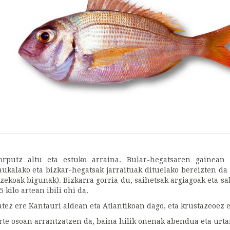
orputz altu eta estuko arraina. Bular-hegatsaren gainean 
aukalako eta bizkar-hegatsak jarraituak dituelako bereizten da
tzekoak bigunak). Bizkarra gorria du, saihetsak argiagoak eta sa
5 kilo artean ibili ohi da.
atez ere Kantauri aldean eta Atlantikoan dago, eta krustazeoez 
rte osoan arrantzatzen da, baina hilik onenak abendua eta urtarr