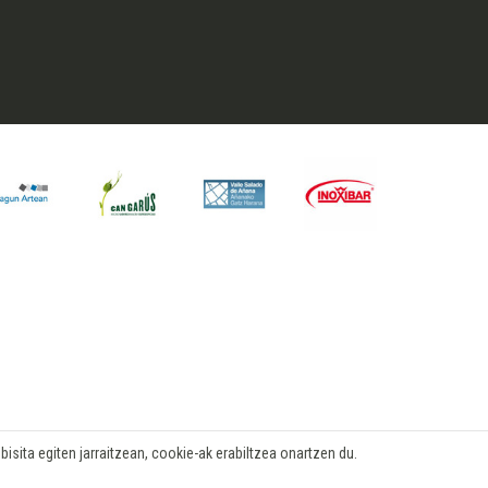
isita egiten jarraitzean, cookie-ak erabiltzea onartzen du.
Log in