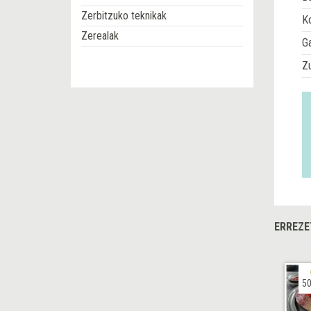
Zerbitzuko teknikak
Ko
Zerealak
G
Z
ERREZE
50