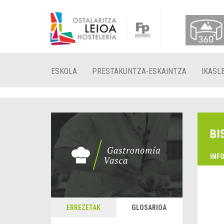
ESKOLA
PRESTAKUNTZA-ESKAINTZA
IKASL
BI
INF
ERREZETAK
GLOSARIOA