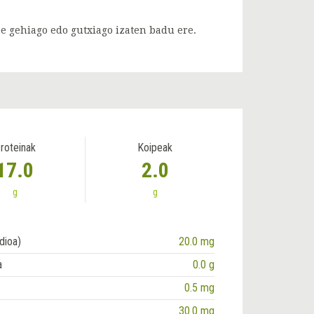
pe gehiago edo gutxiago izaten badu ere.
roteinak
Koipeak
17.0
2.0
g
g
dioa)
20.0 mg
a
0.0 g
0.5 mg
30.0 mg