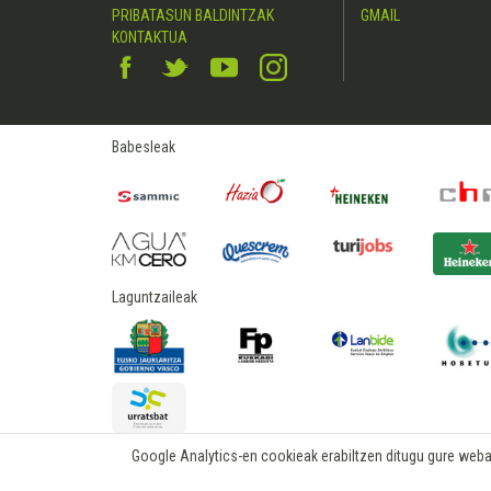
PRIBATASUN BALDINTZAK
GMAIL
KONTAKTUA
Babesleak
Laguntzaileak
Google Analytics-en cookieak erabiltzen ditugu gure webare
2015 © hostelerialeioa