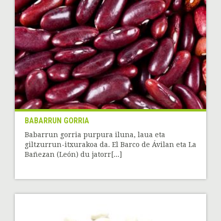
BABARRUN GORRIA
Babarrun gorria purpura iluna, laua eta
giltzurrun-itxurakoa da. El Barco de Ávilan eta La
Bañezan (León) du jatorr[...]