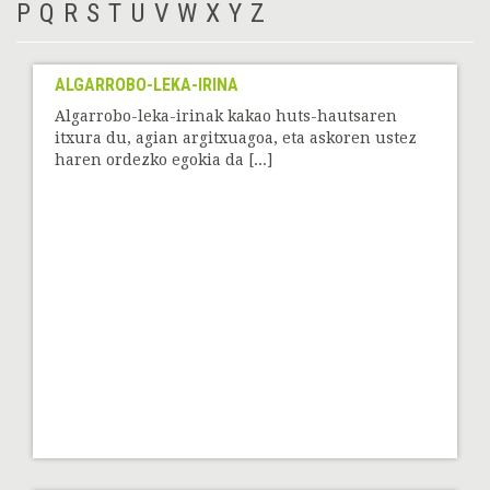
P
Q
R
S
T
U
V
W
X
Y
Z
ALGARROBO-LEKA-IRINA
Algarrobo-leka-irinak kakao huts-hautsaren
itxura du, agian argitxuagoa, eta askoren ustez
haren ordezko egokia da [...]