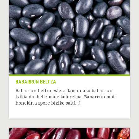
BABARRUN BELTZA
Babarrun beltza esfera-tamainako babarrun
txikia da, beltz mate kolorekoa. Babarrun mota
honekin zapore biziko salt[...]