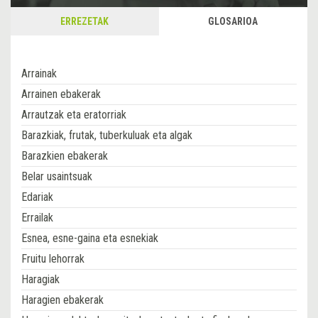
ERREZETAK
GLOSARIOA
Arrainak
Arrainen ebakerak
Arrautzak eta eratorriak
Barazkiak, frutak, tuberkuluak eta algak
Barazkien ebakerak
Belar usaintsuak
Edariak
Errailak
Esnea, esne-gaina eta esnekiak
Fruitu lehorrak
Haragiak
Haragien ebakerak