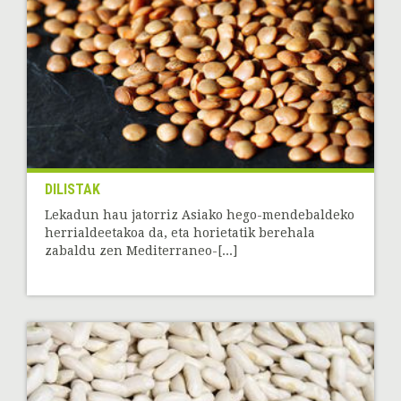
DILISTAK
Lekadun hau jatorriz Asiako hego-mendebaldeko
herrialdeetakoa da, eta horietatik berehala
zabaldu zen Mediterraneo-[...]