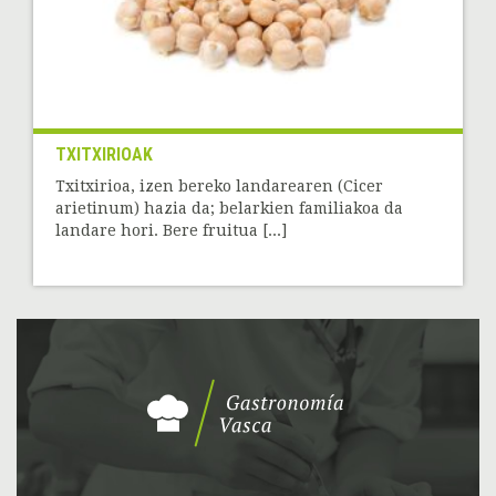
TXITXIRIOAK
Txitxirioa, izen bereko landarearen (Cicer
arietinum) hazia da; belarkien familiakoa da
landare hori. Bere fruitua [...]