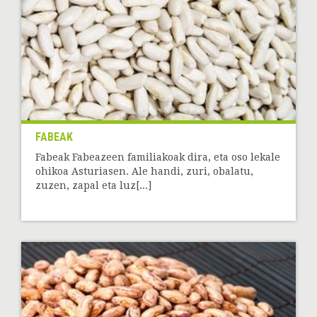
FABEAK
Fabeak Fabeazeen familiakoak dira, eta oso lekale
ohikoa Asturiasen. Ale handi, zuri, obalatu,
zuzen, zapal eta luz[...]