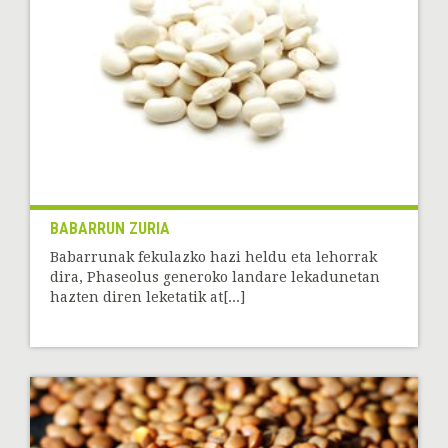
BABARRUN ZURIA
Babarrunak fekulazko hazi heldu eta lehorrak
dira, Phaseolus generoko landare lekadunetan
hazten diren leketatik at[...]