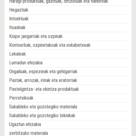
Haragi-produktuak, gazituak, ontzutuak eta fianbreak
Hegaztiak
Intsektuak
Itsaskiak
Koipe jangarriak eta ozpinak
Kontserbak, ozpinetakoak eta eskabetxeak
Lekaleak
Lumadun ehizakia
Ongailuak, espezieak eta gehigarriak
Pastak, arrozak, irinak eta eratorriak
Pastelgintza- eta okintza-produktuak
Perretxikoak
Sukaldeko eta gozotegiko materiala
Sukaldeko eta gozotegiko teknikak
Ugaztun ehizakia
zerbitzuko materiala