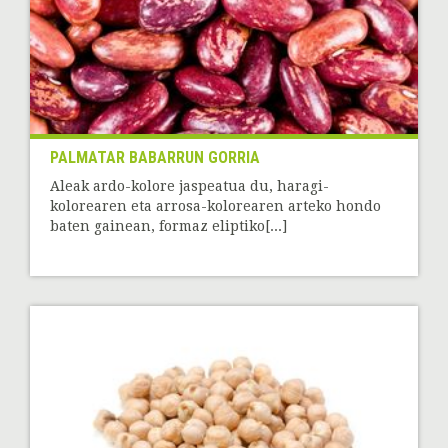
PALMATAR BABARRUN GORRIA
Aleak ardo-kolore jaspeatua du, haragi-
kolorearen eta arrosa-kolorearen arteko hondo
baten gainean, formaz eliptiko[...]