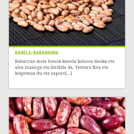
KANELA-BABARRUNA
Babarrun mota honek kanela kolorea dauka eta
alea luzanga eta biribila da. Testura fina eta
koipetsua du eta zapore[...]