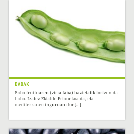
BABAK
Baba fruituaren (vicia faba) hazietatik lortzen da
baba. Izatez Ekialde Ertanekoa da, eta
mediterraneo inguruan due[...]