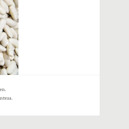
en.
intsua.