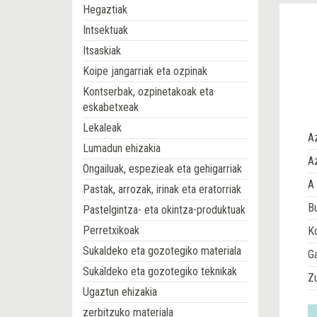
Hegaztiak
Intsektuak
Itsaskiak
Koipe jangarriak eta ozpinak
Kontserbak, ozpinetakoak eta
eskabetxeak
Lekaleak
A
Lumadun ehizakia
Az
Ongailuak, espezieak eta gehigarriak
A 
Pastak, arrozak, irinak eta eratorriak
Bu
Pastelgintza- eta okintza-produktuak
Perretxikoak
Ko
Sukaldeko eta gozotegiko materiala
G
Sukaldeko eta gozotegiko teknikak
Z
Ugaztun ehizakia
zerbitzuko materiala