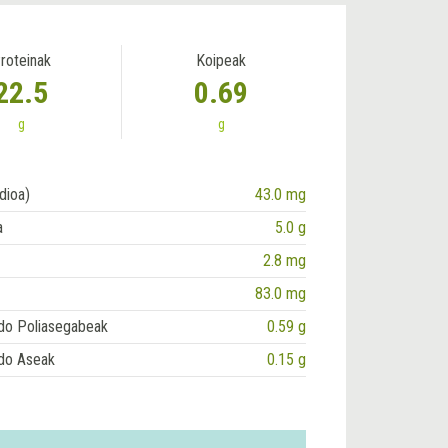
roteinak
Koipeak
22.5
0.69
g
g
dioa)
43.0 mg
a
5.0 g
2.8 mg
83.0 mg
do Poliasegabeak
0.59 g
do Aseak
0.15 g