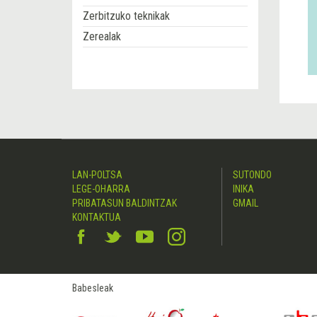
Zerbitzuko teknikak
Zerealak
LAN-POLTSA
SUTONDO
LEGE-OHARRA
INIKA
PRIBATASUN BALDINTZAK
GMAIL
KONTAKTUA
Babesleak