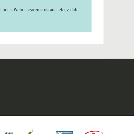
bili behar.Webgunearen arduradunek ez dute