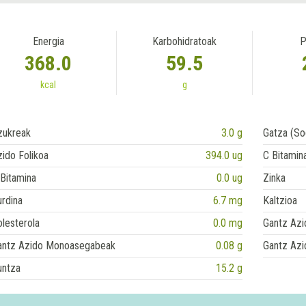
Energia
Karbohidratoak
P
368.0
59.5
kcal
g
zukreak
3.0 g
Gatza (So
ido Folikoa
394.0 ug
C Bitamin
Bitamina
0.0 ug
Zinka
rdina
6.7 mg
Kaltzioa
lesterola
0.0 mg
Gantz Azi
antz Azido Monoasegabeak
0.08 g
Gantz Azi
untza
15.2 g