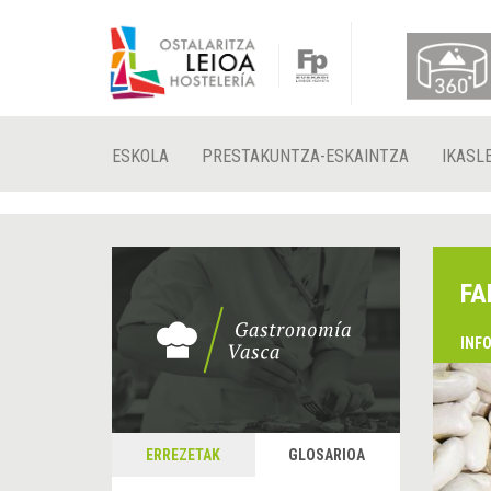
ESKOLA
PRESTAKUNTZA-ESKAINTZA
IKASL
FA
INF
ERREZETAK
GLOSARIOA