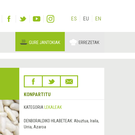
ES
EU
EN
GURE JANTOKIAK
ERREZETAK
KONPARTITU
KATEGORIA
LEKALEAK
DENBORALDIKO HILABETEAK:
Abuztua, Iraila,
Urria, Azaroa