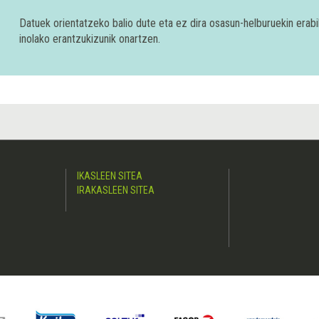
Datuek orientatzeko balio dute eta ez dira osasun-helburuekin era
inolako erantzukizunik onartzen.
IKASLEEN SITEA
IRAKASLEEN SITEA