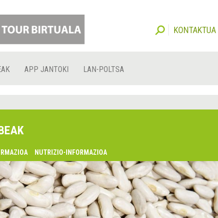
KONTAKTUA
EAK
APP JANTOKI
LAN-POLTSA
BEAK
ORMAZIOA
NUTRIZIO-INFORMAZIOA