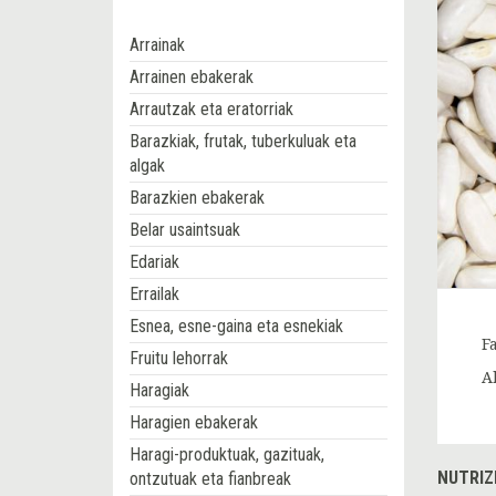
Arrainak
Arrainen ebakerak
Arrautzak eta eratorriak
Barazkiak, frutak, tuberkuluak eta
algak
Barazkien ebakerak
Belar usaintsuak
Edariak
Errailak
Esnea, esne-gaina eta esnekiak
F
Fruitu lehorrak
A
Haragiak
Haragien ebakerak
Haragi-produktuak, gazituak,
NUTRIZ
ontzutuak eta fianbreak