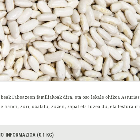
abeak Fabeazeen familiakoak dira, eta oso lekale ohikoa Asturias
le handi, zuri, obalatu, zuzen, zapal eta luzea du, eta testura ir
IO-INFORMAZIOA (0.1 KG)