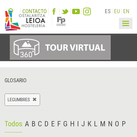
CONTACTO
ES
EU
EN
Togg
navig
GLOSARIO
LEGUMBRES
Todos
A
B
C
D
E
F
G
H
I
J
K
L
M
N
O
P