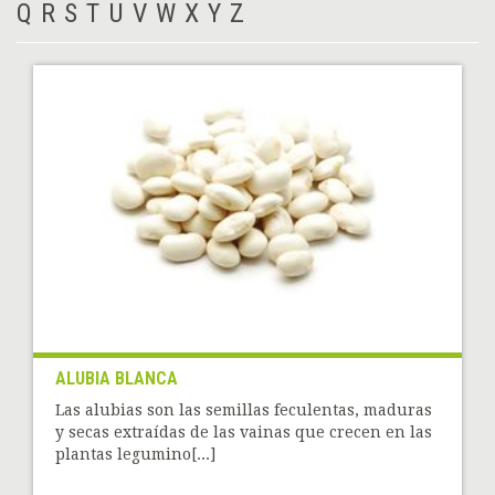
Q
R
S
T
U
V
W
X
Y
Z
ALUBIA BLANCA
Las alubias son las semillas feculentas, maduras
y secas extraídas de las vainas que crecen en las
plantas legumino[...]