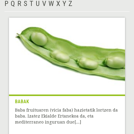
P
Q
R
S
T
U
V
W
X
Y
Z
BABAK
Baba fruituaren (vicia faba) hazietatik lortzen da
baba. Izatez Ekialde Ertanekoa da, eta
mediterraneo inguruan due[...]