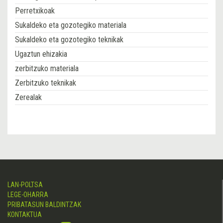
Perretxikoak
Sukaldeko eta gozotegiko materiala
Sukaldeko eta gozotegiko teknikak
Ugaztun ehizakia
zerbitzuko materiala
Zerbitzuko teknikak
Zerealak
LAN-POLTSA
LEGE-OHARRA
PRIBATASUN BALDINTZAK
KONTAKTUA