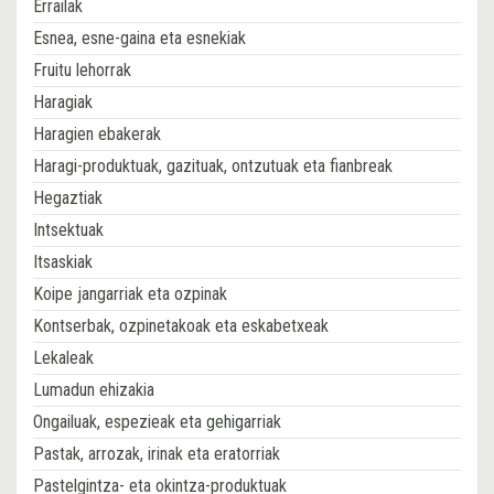
Errailak
Esnea, esne-gaina eta esnekiak
Fruitu lehorrak
Haragiak
Haragien ebakerak
Haragi-produktuak, gazituak, ontzutuak eta fianbreak
Hegaztiak
Intsektuak
Itsaskiak
Koipe jangarriak eta ozpinak
Kontserbak, ozpinetakoak eta eskabetxeak
Lekaleak
Lumadun ehizakia
Ongailuak, espezieak eta gehigarriak
Pastak, arrozak, irinak eta eratorriak
Pastelgintza- eta okintza-produktuak