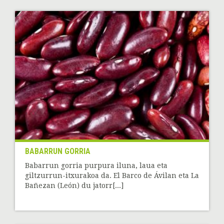
BABARRUN GORRIA
Babarrun gorria purpura iluna, laua eta
giltzurrun-itxurakoa da. El Barco de Ávilan eta La
Bañezan (León) du jatorr[...]