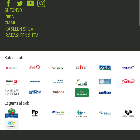
SUTONDO
INIKA
GMAIL
IKASLEEN SITEA
IRAKASLEEN SITEA
Babesleak
Laguntzaileak