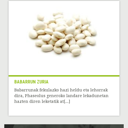
BABARRUN ZURIA
Babarrunak fekulazko hazi heldu eta lehorrak
dira, Phaseolus generoko landare lekadunetan
hazten diren leketatik at[...]