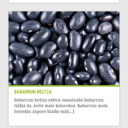
BABARRUN BELTZA
Babarrun beltza esfera-tamainako babarrun
txikia da, beltz mate kolorekoa. Babarrun mota
honekin zapore biziko salt[...]