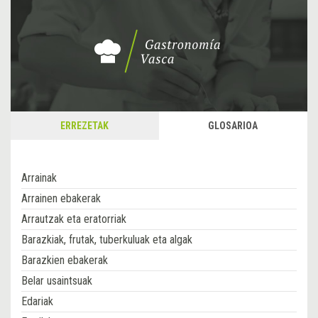
ERREZETAK
GLOSARIOA
Arrainak
Arrainen ebakerak
Arrautzak eta eratorriak
Barazkiak, frutak, tuberkuluak eta algak
Barazkien ebakerak
Belar usaintsuak
Edariak