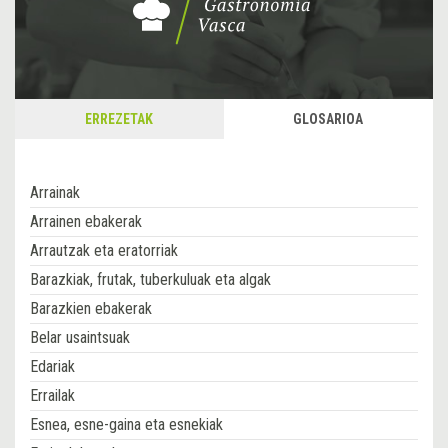
ERREZETAK
GLOSARIOA
Arrainak
Arrainen ebakerak
Arrautzak eta eratorriak
Barazkiak, frutak, tuberkuluak eta algak
Barazkien ebakerak
Belar usaintsuak
Edariak
Errailak
Esnea, esne-gaina eta esnekiak