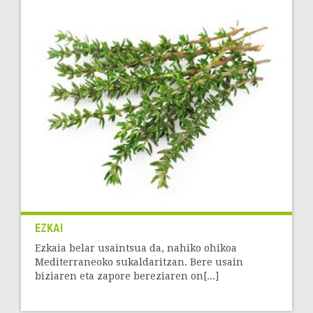
EZKAI
Ezkaia belar usaintsua da, nahiko ohikoa
Mediterraneoko sukaldaritzan. Bere usain
biziaren eta zapore bereziaren on[...]