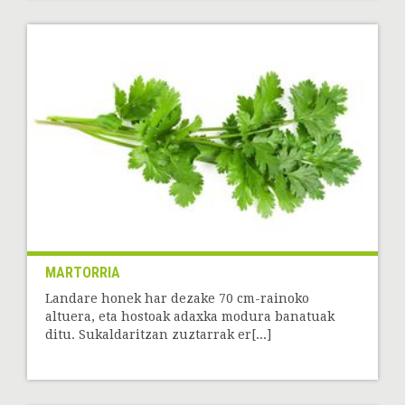
MARTORRIA
Landare honek har dezake 70 cm-rainoko
altuera, eta hostoak adaxka modura banatuak
ditu. Sukaldaritzan zuztarrak er[...]