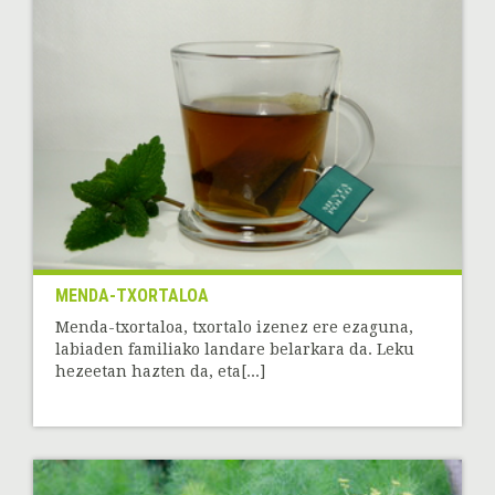
MENDA-TXORTALOA
Menda-txortaloa, txortalo izenez ere ezaguna,
labiaden familiako landare belarkara da. Leku
hezeetan hazten da, eta[...]