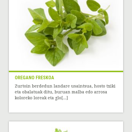
OREGANO FRESKOA
Zurtoin berdedun landare usaintsua, hosto txiki
eta obalatuak ditu, buruan malba edo arrosa
koloreko loreak eta glo[...]