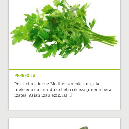
PERREXILA
Perrexila jatorriz Mediterraneokoa da, eta
litekeena da munduko belarrik ezagunena bera
izatea, Asian izan ezik. Ia[...]