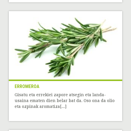
ERROMEROA
Gisatu eta errekiei zapore atsegin eta landa-
usaina ematen dien belar bat da. Oso ona da olio
eta ozpinak aromatiza[...]