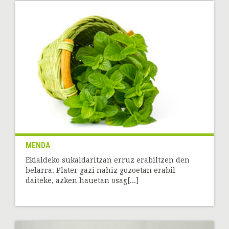
MENDA
Ekialdeko sukaldaritzan erruz erabiltzen den
belarra. Plater gazi nahiz gozoetan erabil
daiteke, azken hauetan osag[...]