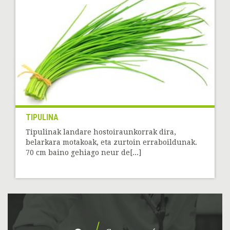
TIPULINA
Tipulinak landare hostoiraunkorrak dira,
belarkara motakoak, eta zurtoin erraboildunak.
70 cm baino gehiago neur de[...]