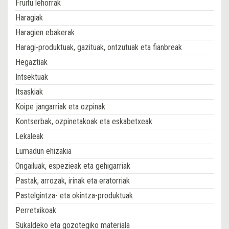
Fruitu lehorrak
Haragiak
Haragien ebakerak
Haragi-produktuak, gazituak, ontzutuak eta fianbreak
Hegaztiak
Intsektuak
Itsaskiak
Koipe jangarriak eta ozpinak
Kontserbak, ozpinetakoak eta eskabetxeak
Lekaleak
Lumadun ehizakia
Ongailuak, espezieak eta gehigarriak
Pastak, arrozak, irinak eta eratorriak
Pastelgintza- eta okintza-produktuak
Perretxikoak
Sukaldeko eta gozotegiko materiala