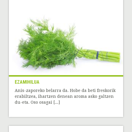
EZAMIHILUA
Anis-zaporeko belarra da. Hobe da beti freskorik
erabiltzea, ihartzen denean aroma asko galtzen
du-eta. Oso osagai [...]