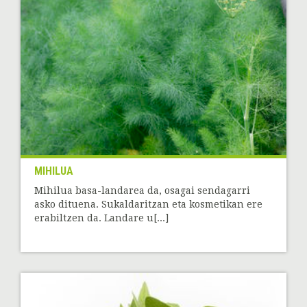
MIHILUA
Mihilua basa-landarea da, osagai sendagarri
asko dituena. Sukaldaritzan eta kosmetikan ere
erabiltzen da. Landare u[...]