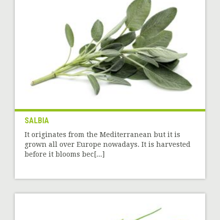
SALBIA
It originates from the Mediterranean but it is
grown all over Europe nowadays. It is harvested
before it blooms bec[...]