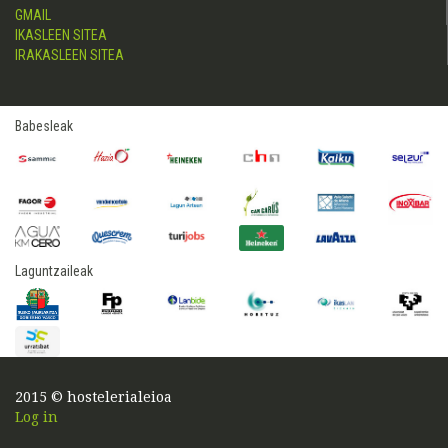
GMAIL
IKASLEEN SITEA
IRAKASLEEN SITEA
Babesleak
Laguntzaileak
2015 © hostelerialeioa
Log in