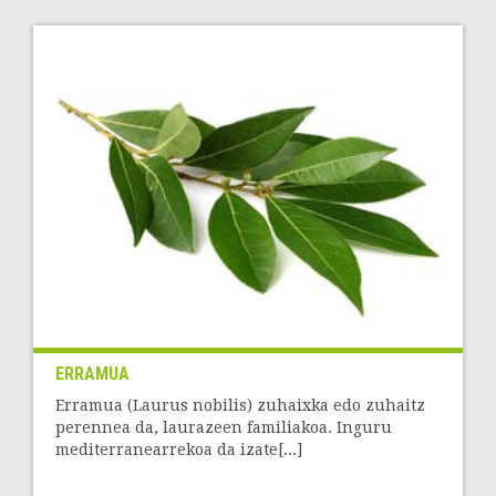
ERRAMUA
Erramua (Laurus nobilis) zuhaixka edo zuhaitz
perennea da, laurazeen familiakoa. Inguru
mediterranearrekoa da izate[...]