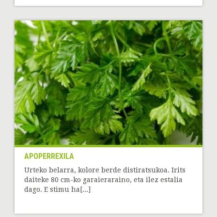
APOPERREXILA
Urteko belarra, kolore berde distiratsukoa. Irits
daiteke 80 cm-ko garaieraraino, eta ilez estalia
dago. E stimu ha[...]