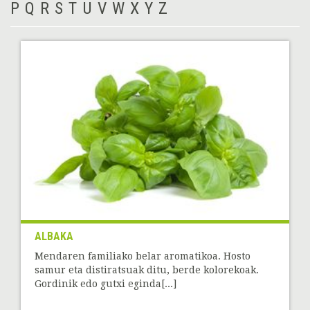
P
Q
R
S
T
U
V
W
X
Y
Z
ALBAKA
Mendaren familiako belar aromatikoa. Hosto
samur eta distiratsuak ditu, berde kolorekoak.
Gordinik edo gutxi eginda[...]