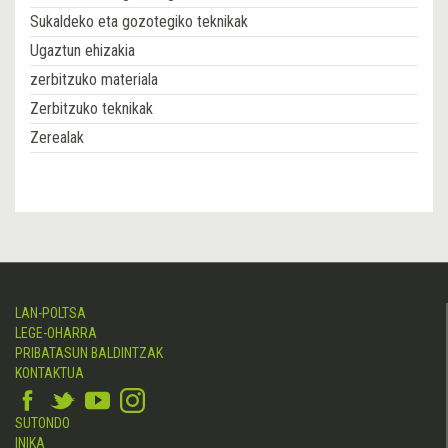
Sukaldeko eta gozotegiko teknikak
Ugaztun ehizakia
zerbitzuko materiala
Zerbitzuko teknikak
Zerealak
LAN-POLTSA
LEGE-OHARRA
PRIBATASUN BALDINTZAK
KONTAKTUA
SUTONDO
INIKA