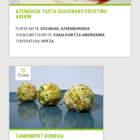
AZENARIOA TARTA GUAYABAKO FROSTING-
AREKIN
PLATER MOTA:
GOZOKIAK, AZKENBURUKOA
SUKALDARITZA MOTA:
SUKALDARITZA AMERIKARRA
TENPERATURA:
HOTZA
15 min
CAMEMBERT BONBOIA