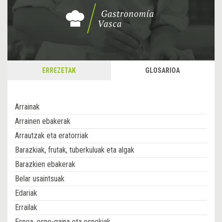
ERREZETAK
GLOSARIOA
Arrainak
Arrainen ebakerak
Arrautzak eta eratorriak
Barazkiak, frutak, tuberkuluak eta algak
Barazkien ebakerak
Belar usaintsuak
Edariak
Errailak
Esnea, esne-gaina eta esnekiak