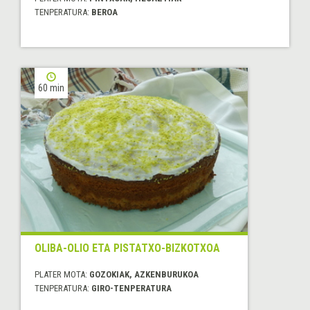
TENPERATURA:
BEROA
60 min
OLIBA-OLIO ETA PISTATXO-BIZKOTXOA
PLATER MOTA:
GOZOKIAK, AZKENBURUKOA
TENPERATURA:
GIRO-TENPERATURA