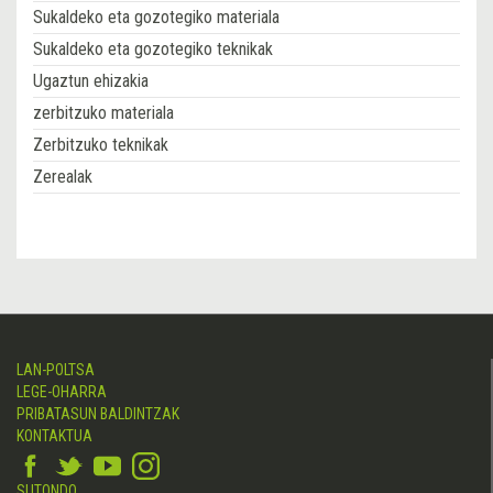
Sukaldeko eta gozotegiko materiala
Sukaldeko eta gozotegiko teknikak
Ugaztun ehizakia
zerbitzuko materiala
Zerbitzuko teknikak
Zerealak
LAN-POLTSA
LEGE-OHARRA
PRIBATASUN BALDINTZAK
KONTAKTUA
SUTONDO