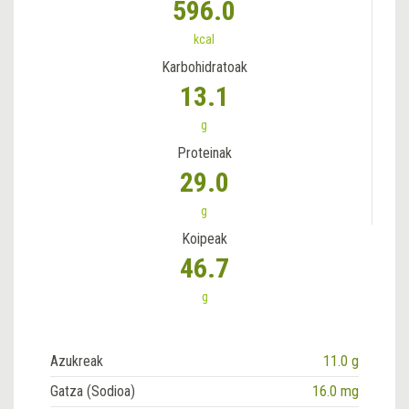
596.0
kcal
Karbohidratoak
13.1
g
Proteinak
29.0
g
Koipeak
46.7
g
Azukreak
11.0 g
Gatza (Sodioa)
16.0 mg