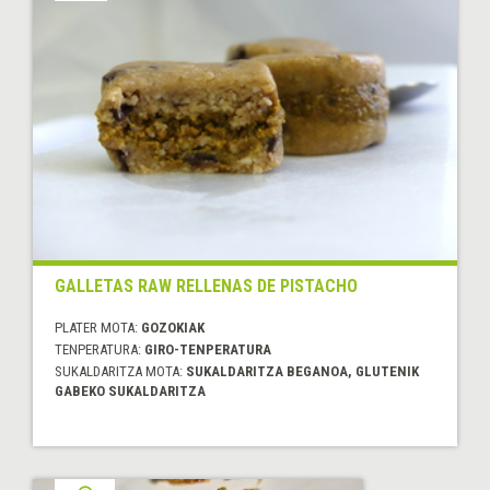
GALLETAS RAW RELLENAS DE PISTACHO
PLATER MOTA:
GOZOKIAK
TENPERATURA:
GIRO-TENPERATURA
SUKALDARITZA MOTA:
SUKALDARITZA BEGANOA, GLUTENIK
GABEKO SUKALDARITZA