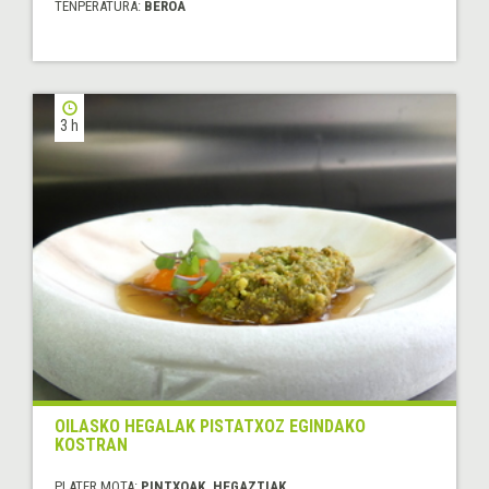
TENPERATURA:
BEROA
3 h
OILASKO HEGALAK PISTATXOZ EGINDAKO
KOSTRAN
PLATER MOTA:
PINTXOAK, HEGAZTIAK