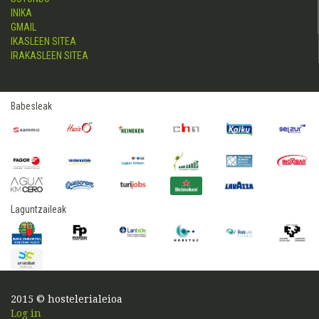
INIKA
GMAIL
IKASLEEN SITEA
IRAKASLEEN SITEA
Babesleak
Laguntzaileak
2015 © hostelerialeioa
Log in