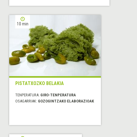
10 min
PISTATXOZKO BELAKIA
TENPERATURA:
GIRO-TENPERATURA
OSAGARRIAK:
GOZOGINTZAKO ELABORAZIOAK