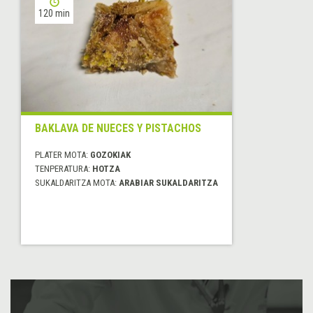
120 min
BAKLAVA DE NUECES Y PISTACHOS
PLATER MOTA:
GOZOKIAK
TENPERATURA:
HOTZA
SUKALDARITZA MOTA:
ARABIAR SUKALDARITZA