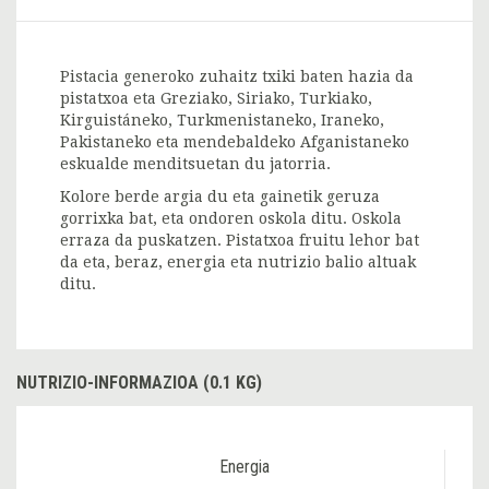
Pistacia generoko zuhaitz txiki baten hazia da
pistatxoa eta Greziako, Siriako, Turkiako,
Kirguistáneko, Turkmenistaneko, Iraneko,
Pakistaneko eta mendebaldeko Afganistaneko
eskualde menditsuetan du jatorria.
Kolore berde argia du eta gainetik geruza
gorrixka bat, eta ondoren oskola ditu. Oskola
erraza da puskatzen. Pistatxoa fruitu lehor bat
da eta, beraz, energia eta nutrizio balio altuak
ditu.
NUTRIZIO-INFORMAZIOA (0.1 KG)
Energia