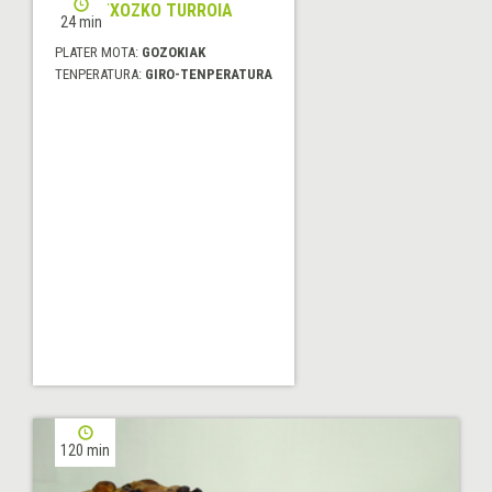
PISTATXOZKO TURROIA
24 min
PLATER MOTA:
GOZOKIAK
TENPERATURA:
GIRO-TENPERATURA
120 min