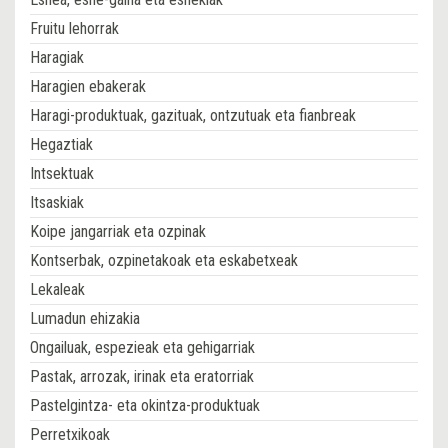
Fruitu lehorrak
Haragiak
Haragien ebakerak
Haragi-produktuak, gazituak, ontzutuak eta fianbreak
Hegaztiak
Intsektuak
Itsaskiak
Koipe jangarriak eta ozpinak
Kontserbak, ozpinetakoak eta eskabetxeak
Lekaleak
Lumadun ehizakia
Ongailuak, espezieak eta gehigarriak
Pastak, arrozak, irinak eta eratorriak
Pastelgintza- eta okintza-produktuak
Perretxikoak