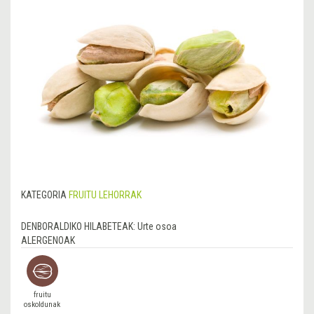
KATEGORIA
FRUITU LEHORRAK
DENBORALDIKO HILABETEAK:
Urte osoa
ALERGENOAK
fruitu
oskoldunak