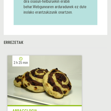
dira osasun-helburuekin erabili
behar.Webgunearen arduradunek ez dute
inolako erantzukizunik onartzen.
ERREZETAK
2 h 25 min
ABRACCI OGIA