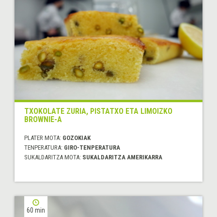
TXOKOLATE ZURIA, PISTATXO ETA LIMOIZKO
BROWNIE-A
PLATER MOTA:
GOZOKIAK
TENPERATURA:
GIRO-TENPERATURA
SUKALDARITZA MOTA:
SUKALDARITZA AMERIKARRA
60 min