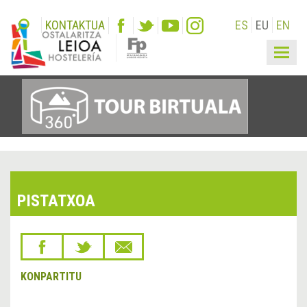
KONTAKTUA
ES
EU
EN
Togg
navig
PISTATXOA
KONPARTITU