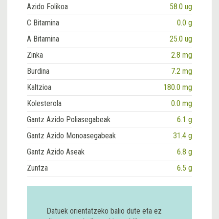
Azido Folikoa
58.0 ug
C Bitamina
0.0 g
A Bitamina
25.0 ug
Zinka
2.8 mg
Burdina
7.2 mg
Kaltzioa
180.0 mg
Kolesterola
0.0 mg
Gantz Azido Poliasegabeak
6.1 g
Gantz Azido Monoasegabeak
31.4 g
Gantz Azido Aseak
6.8 g
Zuntza
6.5 g
Datuek orientatzeko balio dute eta ez