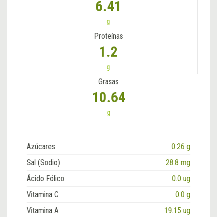
6.41
g
Proteínas
1.2
g
Grasas
10.64
g
Azúcares
0.26 g
Sal (Sodio)
28.8 mg
Ácido Fólico
0.0 ug
Vitamina C
0.0 g
Vitamina A
19.15 ug