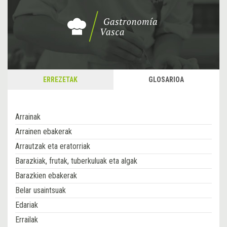
ERREZETAK
GLOSARIOA
Arrainak
Arrainen ebakerak
Arrautzak eta eratorriak
Barazkiak, frutak, tuberkuluak eta algak
Barazkien ebakerak
Belar usaintsuak
Edariak
Errailak