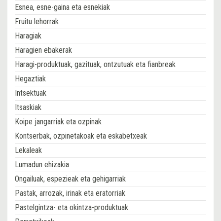
Esnea, esne-gaina eta esnekiak
Fruitu lehorrak
Haragiak
Haragien ebakerak
Haragi-produktuak, gazituak, ontzutuak eta fianbreak
Hegaztiak
Intsektuak
Itsaskiak
Koipe jangarriak eta ozpinak
Kontserbak, ozpinetakoak eta eskabetxeak
Lekaleak
Lumadun ehizakia
Ongailuak, espezieak eta gehigarriak
Pastak, arrozak, irinak eta eratorriak
Pastelgintza- eta okintza-produktuak