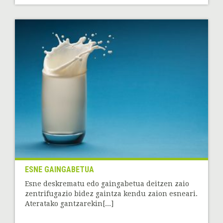
ESNE GAINGABETUA
Esne deskrematu edo gaingabetua deitzen zaio
zentrifugazio bidez gaintza kendu zaion esneari.
Ateratako gantzarekin[...]