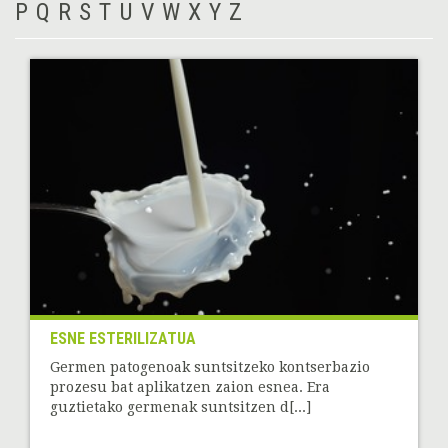
P
Q
R
S
T
U
V
W
X
Y
Z
ESNE ESTERILIZATUA
Germen patogenoak suntsitzeko kontserbazio
prozesu bat aplikatzen zaion esnea. Era
guztietako germenak suntsitzen d[...]