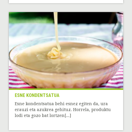
ESNE KONDENTSATUA
Esne kondentsatua behi esnez egiten da, ura
erauzi eta azukrea gehituz. Horrela, produktu
lodi eta gozo bat lortzen[...]