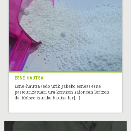
ESNE-HAUTSA
Esne-hautsa (edo urik gabeko esnea) esne
pasteurizatuari ura kentzen zaionean lortzen
da. Kolore txuriko hautsa lor[...]