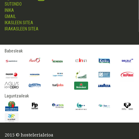
SUTONDO
INIKA
GMAIL
IKASLEEN SITEA
IRAKASLEEN SITEA
Babesleak
Laguntzaileak
2015 © hostelerialeioa