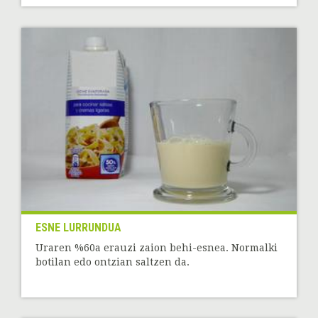
ESNE LURRUNDUA
Uraren %60a erauzi zaion behi-esnea. Normalki
botilan edo ontzian saltzen da.