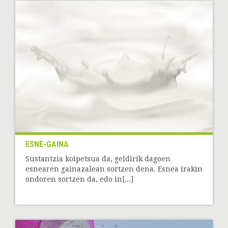
ESNE-GAINA
Sustantzia koipetsua da, geldirik dagoen
esnearen gainazalean sortzen dena. Esnea irakin
ondoren sortzen da, edo in[...]