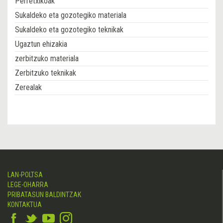
Perretxikoak
Sukaldeko eta gozotegiko materiala
Sukaldeko eta gozotegiko teknikak
Ugaztun ehizakia
zerbitzuko materiala
Zerbitzuko teknikak
Zerealak
LAN-POLTSA
LEGE-OHARRA
PRIBATASUN BALDINTZAK
KONTAKTUA