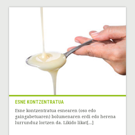
ESNE KONTZENTRATUA
Esne kontzentratua esnearen (oso edo
gaingabetuaren) bolumenaren erdi edo herena
lurrunduz lortzen da. Likido likat[...]