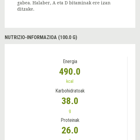
gabea. Halaber, A eta D bitaminak ere izan
ditzake.
NUTRIZIO-INFORMAZIOA (100.0 G)
Energia
490.0
kcal
Karbohidratoak
38.0
g
Proteinak
26.0
g