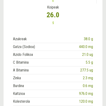
Koipeak
26.0
g
Azukreak
38.0 g
Gatza (Sodioa)
440.0 mg
Azido Folikoa
21.0 ug
C Bitamina
5.5 g
A Bitamina
277.5 ug
Zinka
2.3 mg
Burdina
0.6 mg
Kaltzioa
976.0 mg
Kolesterola
120.0 mg