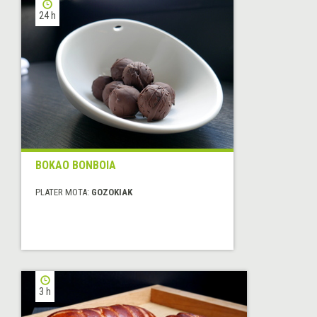
24 h
BOKAO BONBOIA
PLATER MOTA:
GOZOKIAK
3 h