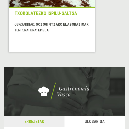
TXOKOLATEZKO ISPILU-SALTSA
OSAGARRIAK:
GOZOGINTZAKO ELABORAZIOAK
TENPERATURA:
EPELA
ERREZETAK
GLOSARIOA