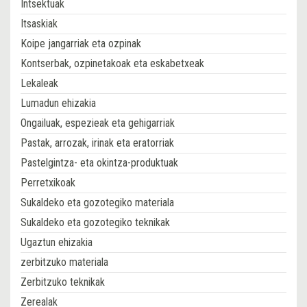
Intsektuak
Itsaskiak
Koipe jangarriak eta ozpinak
Kontserbak, ozpinetakoak eta eskabetxeak
Lekaleak
Lumadun ehizakia
Ongailuak, espezieak eta gehigarriak
Pastak, arrozak, irinak eta eratorriak
Pastelgintza- eta okintza-produktuak
Perretxikoak
Sukaldeko eta gozotegiko materiala
Sukaldeko eta gozotegiko teknikak
Ugaztun ehizakia
zerbitzuko materiala
Zerbitzuko teknikak
Zerealak