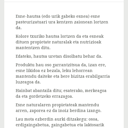
Esne-hautsa (edo urik gabeko esnea) esne
pasteurizatuari ura kentzen zaionean lortzen
da.
Kolore txuriko hautsa lortzen da eta esneak
dituen propietate naturalak eta nutrizioak
mantentzen ditu.
Edateko, hautsa uretan disolbatu behar da.
Produktu hau oso garrantzitsua da, izan ere,
esne likidoa ez bezala, leku lehorrean
mantendu daiteke eta bere bizitza erabilgarria
luzeagoa da.
Hainbat abantaila ditu; esaterako, merkeagoa
da eta gordetzeko errazagoa.
Esne naturalaren propietateak mantendu
arren, zaporea ez da inoiz berdina izango.
Lau mota ezberdin aurki ditzakegu: osoa,
erdigaingabetua, gaingabetua eta laktosarik