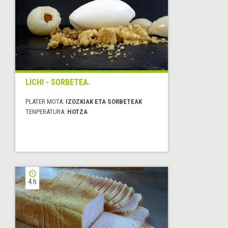
LICHI - SORBETEA.
PLATER MOTA:
IZOZKIAK ETA SORBETEAK
TENPERATURA:
HOTZA
4 h