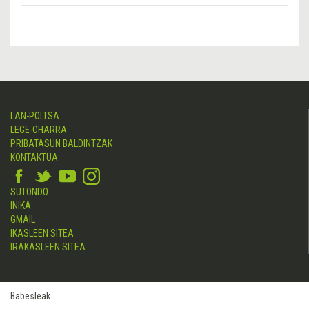
LAN-POLTSA
LEGE-OHARRA
PRIBATASUN BALDINTZAK
KONTAKTUA
SUTONDO
INIKA
GMAIL
IKASLEEN SITEA
IRAKASLEEN SITEA
Babesleak