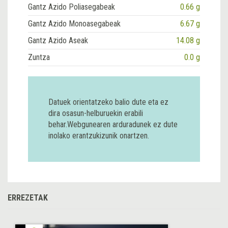
Gantz Azido Poliasegabeak
0.66 g
Gantz Azido Monoasegabeak
6.67 g
Gantz Azido Aseak
14.08 g
Zuntza
0.0 g
Datuek orientatzeko balio dute eta ez
dira osasun-helburuekin erabili
behar.Webgunearen arduradunek ez dute
inolako erantzukizunik onartzen.
ERREZETAK