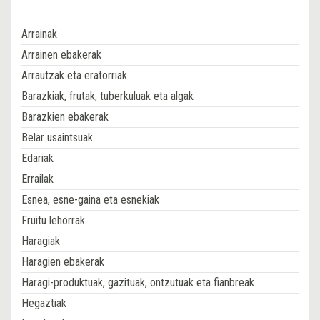
Arrainak
Arrainen ebakerak
Arrautzak eta eratorriak
Barazkiak, frutak, tuberkuluak eta algak
Barazkien ebakerak
Belar usaintsuak
Edariak
Errailak
Esnea, esne-gaina eta esnekiak
Fruitu lehorrak
Haragiak
Haragien ebakerak
Haragi-produktuak, gazituak, ontzutuak eta fianbreak
Hegaztiak