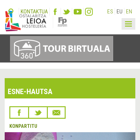
KONTAKTUA
ES
EU
EN
Togg
navig
ESNE-HAUTSA
KONPARTITU
&lsaquo;
Hurr