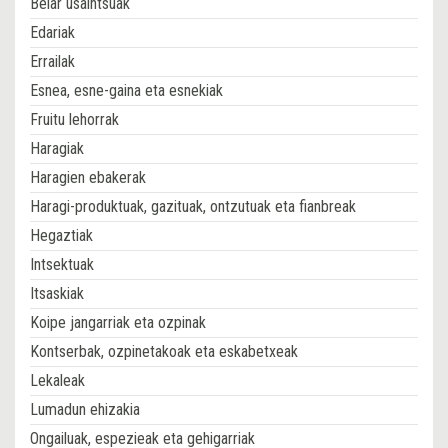
Belar usaintsuak
Edariak
Errailak
Esnea, esne-gaina eta esnekiak
Fruitu lehorrak
Haragiak
Haragien ebakerak
Haragi-produktuak, gazituak, ontzutuak eta fianbreak
Hegaztiak
Intsektuak
Itsaskiak
Koipe jangarriak eta ozpinak
Kontserbak, ozpinetakoak eta eskabetxeak
Lekaleak
Lumadun ehizakia
Ongailuak, espezieak eta gehigarriak