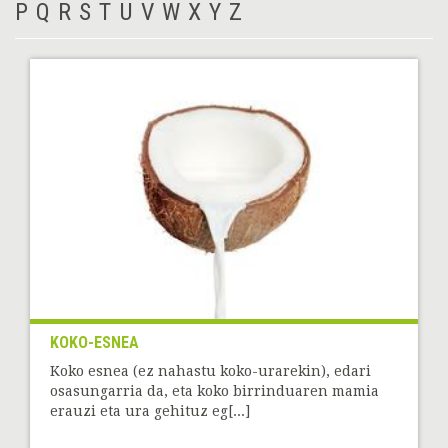
P
Q
R
S
T
U
V
W
X
Y
Z
KOKO-ESNEA
Koko esnea (ez nahastu koko-urarekin), edari
osasungarria da, eta koko birrinduaren mamia
erauzi eta ura gehituz eg[...]