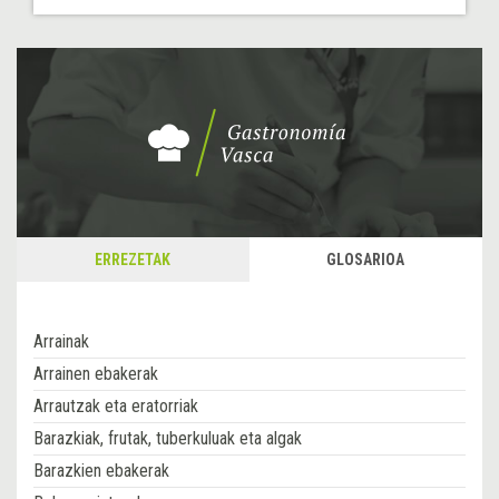
ERREZETAK
GLOSARIOA
Arrainak
Arrainen ebakerak
Arrautzak eta eratorriak
Barazkiak, frutak, tuberkuluak eta algak
Barazkien ebakerak