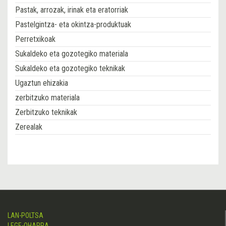
Pastak, arrozak, irinak eta eratorriak
Pastelgintza- eta okintza-produktuak
Perretxikoak
Sukaldeko eta gozotegiko materiala
Sukaldeko eta gozotegiko teknikak
Ugaztun ehizakia
zerbitzuko materiala
Zerbitzuko teknikak
Zerealak
LAN-POLTSA
LEGE-OHARRA