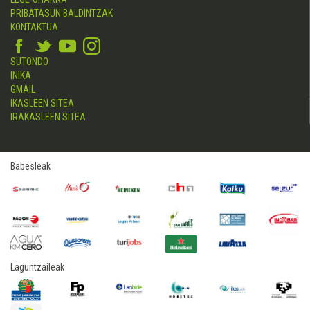
PRIBATASUN BALDINTZAK
KONTAKTUA
SUTONDO
INIKA
GMAIL
IKASLEEN SITEA
IRAKASLEEN SITEA
Babesleak
Laguntzaileak