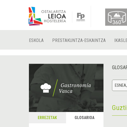
ESKOLA
PRESTAKUNTZA-ESKAINTZA
IKASL
GLOSA
ESNEA,
Guzt
ERREZETAK
GLOSARIOA