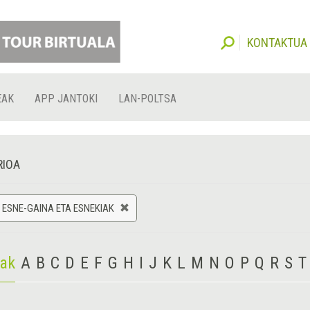
KONTAKTUA
EAK
APP JANTOKI
LAN-POLTSA
RIOA
 ESNE-GAINA ETA ESNEKIAK
iak
A
B
C
D
E
F
G
H
I
J
K
L
M
N
O
P
Q
R
S
T