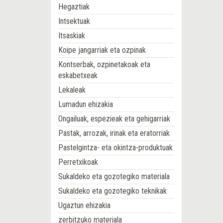
Hegaztiak
Intsektuak
Itsaskiak
Koipe jangarriak eta ozpinak
Kontserbak, ozpinetakoak eta
eskabetxeak
Lekaleak
Lumadun ehizakia
Ongailuak, espezieak eta gehigarriak
Pastak, arrozak, irinak eta eratorriak
Pastelgintza- eta okintza-produktuak
Perretxikoak
Sukaldeko eta gozotegiko materiala
Sukaldeko eta gozotegiko teknikak
Ugaztun ehizakia
zerbitzuko materiala