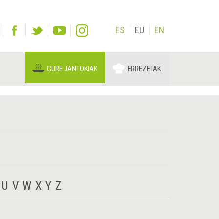
ES
EU
EN
GURE JANTOKIAK
ERREZETAK
U
V
W
X
Y
Z