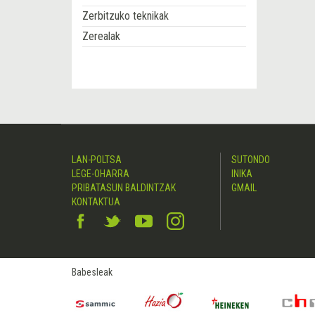
Zerbitzuko teknikak
Zerealak
LAN-POLTSA
SUTONDO
LEGE-OHARRA
INIKA
PRIBATASUN BALDINTZAK
GMAIL
KONTAKTUA
Babesleak