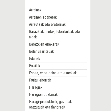
Arrainak
Arrainen ebakerak
Arrautzak eta eratorriak
Barazkiak, frutak, tuberkuluak eta
algak
Barazkien ebakerak
Belar usaintsuak
Edariak
Errailak
Esnea, esne-gaina eta esnekiak
Fruitu lehorrak
Haragiak
Haragien ebakerak
Haragi-produktuak, gazituak,
ontzutuak eta fianbreak