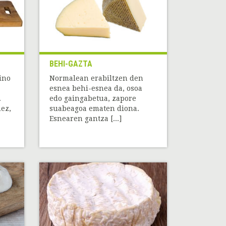
BEHI-GAZTA
ino
Normalean erabiltzen den
esnea behi-esnea da, osoa
.
edo gaingabetua, zapore
ez,
suabeagoa ematen diona.
Esnearen gantza [...]