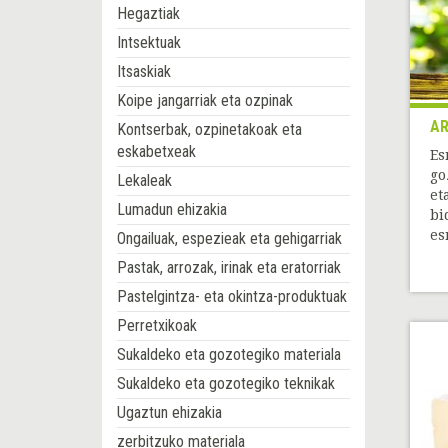
Hegaztiak
Intsektuak
Itsaskiak
Koipe jangarriak eta ozpinak
AR
Kontserbak, ozpinetakoak eta
eskabetxeak
Es
go
Lekaleak
et
Lumadun ehizakia
bi
esn
Ongailuak, espezieak eta gehigarriak
Pastak, arrozak, irinak eta eratorriak
Pastelgintza- eta okintza-produktuak
Perretxikoak
Sukaldeko eta gozotegiko materiala
Sukaldeko eta gozotegiko teknikak
Ugaztun ehizakia
zerbitzuko materiala