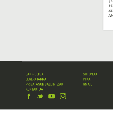
ga
ze
ke
At
LAN-POLTSA
SUTONDO
LEGE-OHARRA
INIKA
PRIBATASUN BALDINTZAK
GMAIL
KONTAKTUA