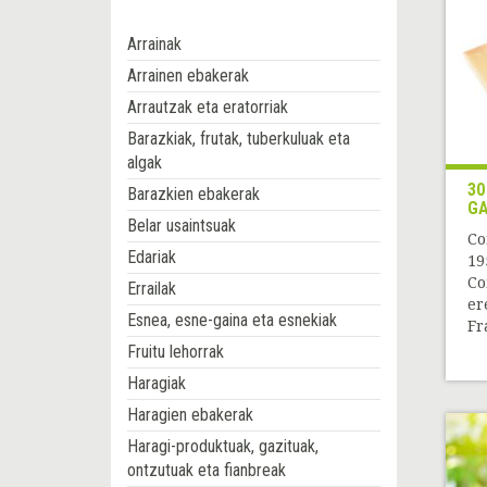
Arrainak
Arrainen ebakerak
Arrautzak eta eratorriak
Barazkiak, frutak, tuberkuluak eta
algak
30
Barazkien ebakerak
G
Belar usaintsuak
Co
Edariak
19
Co
Errailak
er
Esnea, esne-gaina eta esnekiak
Fr
Fruitu lehorrak
Haragiak
Haragien ebakerak
Haragi-produktuak, gazituak,
ontzutuak eta fianbreak