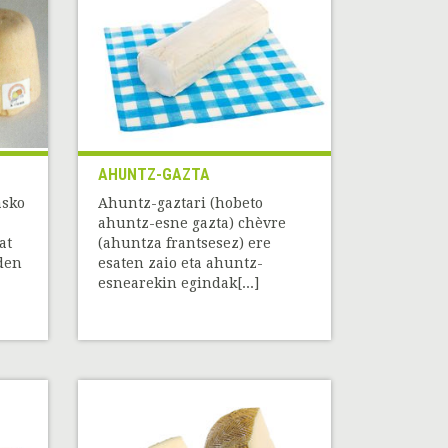
AHUNTZ-GAZTA
asko
Ahuntz-gaztari (hobeto
ahuntz-esne gazta) chèvre
at
(ahuntza frantsesez) ere
den
esaten zaio eta ahuntz-
esnearekin egindak[...]