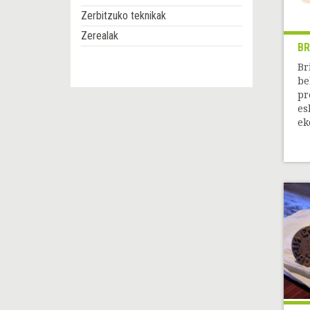
Zerbitzuko teknikak
Zerealak
BR
Br
be
pr
es
eko