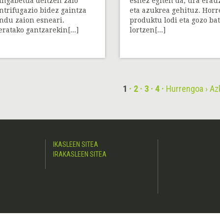
ingabetua deitzen zaio
esnez egiten da, ura erau
ntrifugazio bidez gaintza
eta azukrea gehituz. Horr
ndu zaion esneari.
produktu lodi eta gozo bat
eratako gantzarekin[...]
lortzen[...]
1
2
3
4
Hurrengoa ›
Az
IKASLEEN SITEA
IRAKASLEEN SITEA