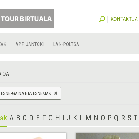
KONTAKTUA
EAK
APP JANTOKI
LAN-POLTSA
RIOA
 ESNE-GAINA ETA ESNEKIAK
iak
A
B
C
D
E
F
G
H
I
J
K
L
M
N
O
P
Q
R
S
T