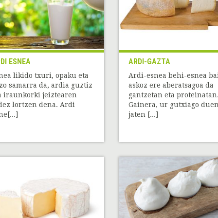
DI ESNEA
ARDI-GAZTA
nea likido txuri, opaku eta
Ardi-esnea behi-esnea ba
zo samarra da, ardia guztiz
askoz ere aberatsagoa da
a iraunkorki jeiztearen
gantzetan eta proteinatan
dez lortzen dena. Ardi
Gainera, ur gutxiago duen
e[...]
jaten [...]