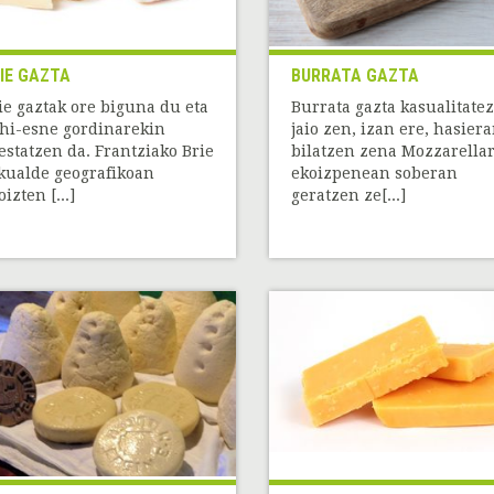
IE GAZTA
BURRATA GAZTA
ie gaztak ore biguna du eta
Burrata gazta kasualitatez
hi-esne gordinarekin
jaio zen, izan ere, hasier
estatzen da. Frantziako Brie
bilatzen zena Mozzarella
kualde geografikoan
ekoizpenean soberan
izten [...]
geratzen ze[...]