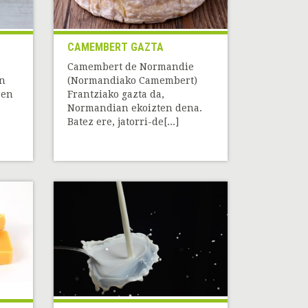
CAMEMBERT GAZTA
Camembert de Normandie
an
(Normandiako Camembert)
ren
Frantziako gazta da,
Normandian ekoizten dena.
Batez ere, jatorri-de[...]