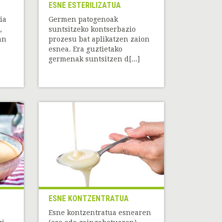
ESNE ESTERILIZATUA
ia
Germen patogenoak
,
suntsitzeko kontserbazio
an
prozesu bat aplikatzen zaion
esnea. Era guztietako
germenak suntsitzen d[...]
ESNE KONTZENTRATUA
Esne kontzentratua esnearen