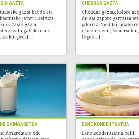
SIN GAZTA
CHEDDAR GAZTA
turiasko gazta bat da eta
Cheddar gaztak kolore arg
bestutako Jatorri Deitura
du eta zapore garratza eta
D du. Casin gazta
jatorriz Cheddar udalerri
steurizatu gabeko esne
ekoizten zen, Somerseten,
oarekin pres[...]
Ingal[...]
NE GAINGABETUA
ESNE KONDENTSATUA
ne deskrematu edo
Esne kondentsatua behi