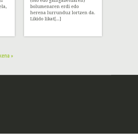
zi
(oso edo gaingabetuaren)
ela,
bolumenaren erdi edo
herena lurrunduz lortzen da.
Likido likat[...]
kena »