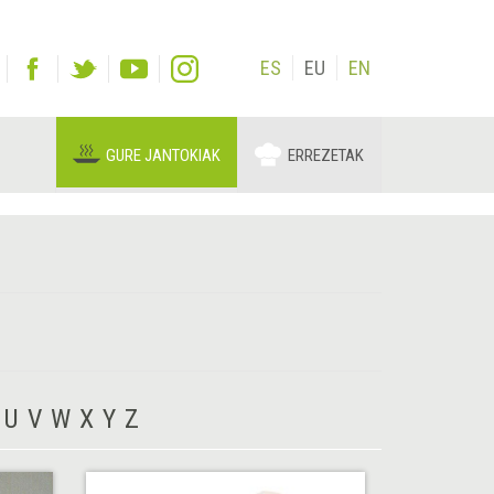
ES
EU
EN
GURE JANTOKIAK
ERREZETAK
U
V
W
X
Y
Z