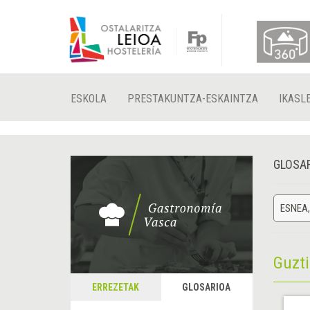
ESKOLA
PRESTAKUNTZA-ESKAINTZA
IKASL
GLOSA
ESNEA,
Guzt
ERREZETAK
GLOSARIOA