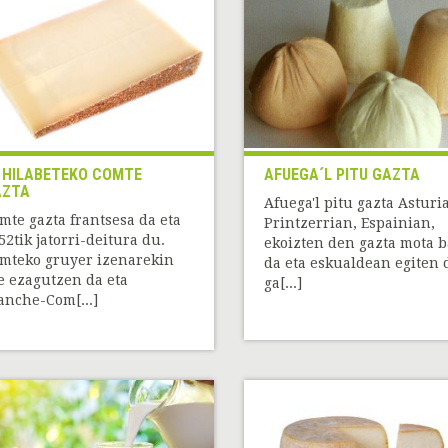
 HILABETEKO COMTE
AFUEGA´L PITU GAZTA
AZTA
Afuega'l pitu gazta Asturi
mte gazta frantsesa da eta
Printzerrian, Espainian,
52tik jatorri-deitura du.
ekoizten den gazta mota b
mteko gruyer izenarekin
da eta eskualdean egiten 
e ezagutzen da eta
ga[...]
anche-Com[...]