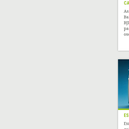
CA
As
Ba
BJ
pa
os
ES
Es