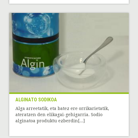
ALGINATO SODIKOA
Alga arreetatik, eta batez ere orrikarietatik,
ateratzen den elikagai-gehigarria. Sodio
alginatoa produktu ezberdin[...]