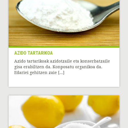
AZIDO TARTARIKOA
Azido tartarikoak azidotzaile eta konserbatzaile
gisa erabiltzen da. Konposatu organikoa da.
Edariei gehitzen zaie [...]