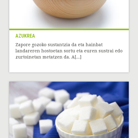
AZUKREA
Zapore gozoko sustantzia da eta hainbat
landareren hostoetan sortu eta euren sustrai edo
zurtoinetan metatzen da. A[...]