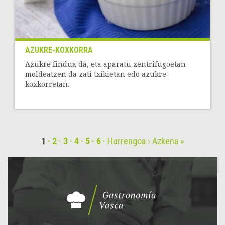
AZUKRE-KOXKORRA
Azukre findua da, eta aparatu zentrifugoetan
moldeatzen da zati txikietan edo azukre-
koxkorretan.
1
2
3
4
5
6
Hurrengoa ›
Azkena »