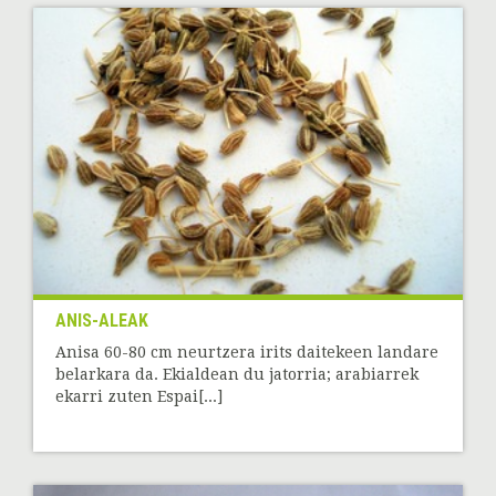
ANIS-ALEAK
Anisa 60-80 cm neurtzera irits daitekeen landare
belarkara da. Ekialdean du jatorria; arabiarrek
ekarri zuten Espai[...]