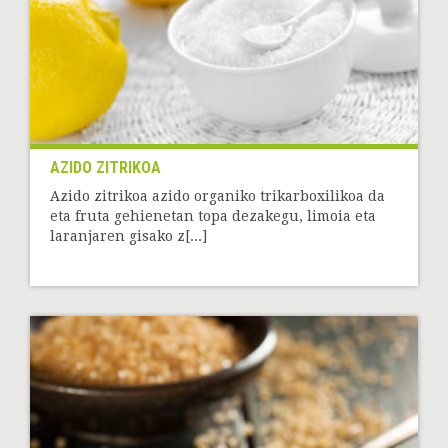
AZIDO ZITRIKOA
Azido zitrikoa azido organiko trikarboxilikoa da
eta fruta gehienetan topa dezakegu, limoia eta
laranjaren gisako z[...]