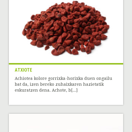
ATXIOTE
Achiotea kolore gorrixka-horixka duen ongailu
bat da, izen bereko zuhaixkaren hazietatik
eskuratzen dena. Achote, b[...]