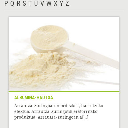
P
Q
R
S
T
U
V
W
X
Y
Z
ALBUMINA-HAUTSA
Arrautza-zuringoaren ordezkoa, harrotzeko
efektua. Arrautza-zuringotik eratorritako
produktua. Arrautza-zuringoan a[...]