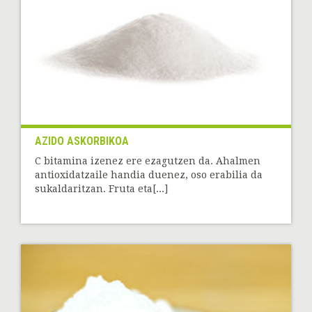
AZIDO ASKORBIKOA
C bitamina izenez ere ezagutzen da. Ahalmen
antioxidatzaile handia duenez, oso erabilia da
sukaldaritzan. Fruta eta[...]