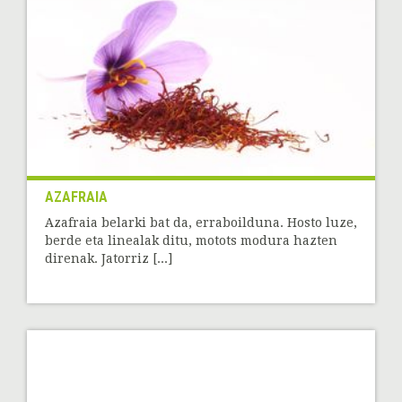
AZAFRAIA
Azafraia belarki bat da, erraboilduna. Hosto luze,
berde eta linealak ditu, motots modura hazten
direnak. Jatorriz [...]