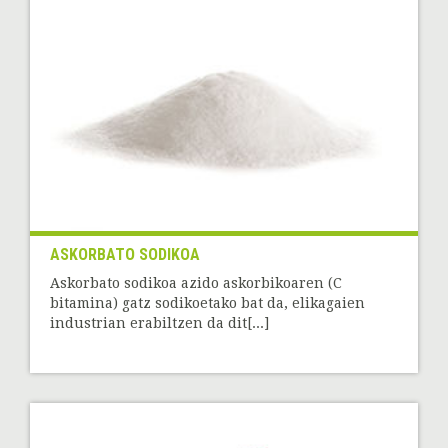
ASKORBATO SODIKOA
Askorbato sodikoa azido askorbikoaren (C
bitamina) gatz sodikoetako bat da, elikagaien
industrian erabiltzen da dit[...]