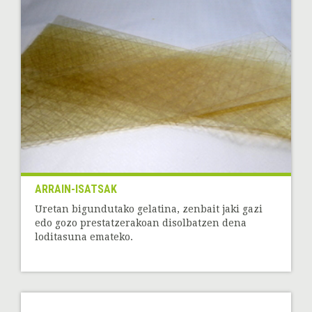
ARRAIN-ISATSAK
Uretan bigundutako gelatina, zenbait jaki gazi
edo gozo prestatzerakoan disolbatzen dena
loditasuna emateko.