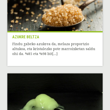
AZUKRE BELTZA
Findu gabeko azukrea da, melaza proportzio
altukoa, eta kristalezko pote marroixketan saldu
ohi da. %85 eta %98 bit[...]