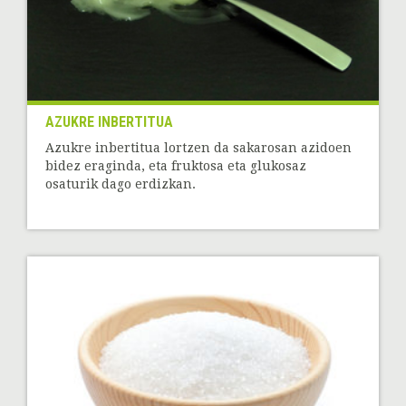
AZUKRE INBERTITUA
Azukre inbertitua lortzen da sakarosan azidoen
bidez eraginda, eta fruktosa eta glukosaz
osaturik dago erdizkan.