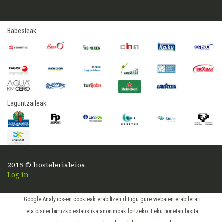
Babesleak
Laguntzaileak
2015 © hostelerialeioa
Log in
Google Analytics-en cookieak erabiltzen ditugu gure webaren erabilerari
eta bisitei buruzko estatistika anonimoak lortzeko. Leku honetan bisita