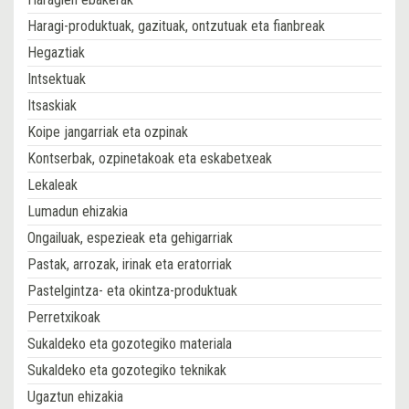
Haragi-produktuak, gazituak, ontzutuak eta fianbreak
Hegaztiak
Intsektuak
Itsaskiak
Koipe jangarriak eta ozpinak
Kontserbak, ozpinetakoak eta eskabetxeak
Lekaleak
Lumadun ehizakia
Ongailuak, espezieak eta gehigarriak
Pastak, arrozak, irinak eta eratorriak
Pastelgintza- eta okintza-produktuak
Perretxikoak
Sukaldeko eta gozotegiko materiala
Sukaldeko eta gozotegiko teknikak
Ugaztun ehizakia