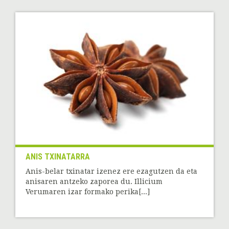
ANIS TXINATARRA
Anis-belar txinatar izenez ere ezagutzen da eta
anisaren antzeko zaporea du. Illicium
Verumaren izar formako perika[...]