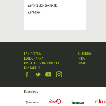
Zerbitzuko teknikak
Zerealak
LAN-POLTSA
SUTONDO
LEGE-OHARRA
INIKA
PRIBATASUN BALDINTZAK
GMAIL
KONTAKTUA
Babesleak