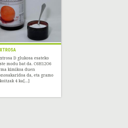
XTROSA
xtrosa D glukosa esateko
ste modu bat da. C6H12O6
rma kimikoa duen
nosakaridoa da, eta gramo
koitzak 4 ka[...]