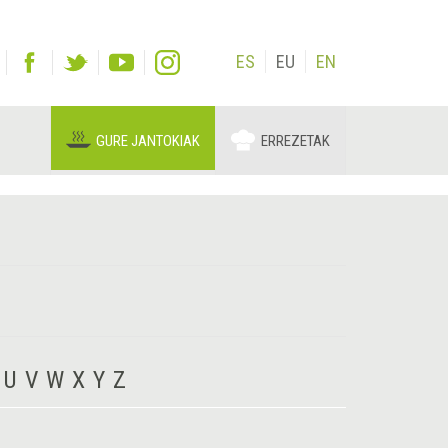
ES
EU
EN
GURE JANTOKIAK
ERREZETAK
U
V
W
X
Y
Z