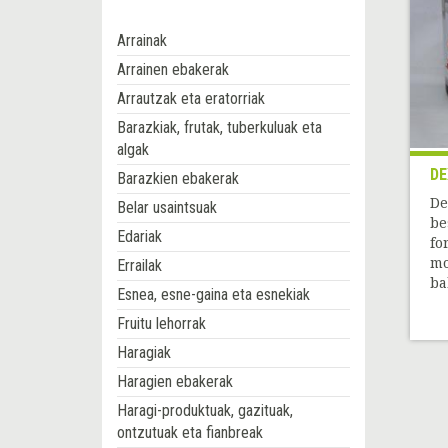
Arrainak
Arrainen ebakerak
Arrautzak eta eratorriak
Barazkiak, frutak, tuberkuluak eta
algak
DE
Barazkien ebakerak
De
Belar usaintsuak
be
Edariak
fo
mo
Errailak
ba
Esnea, esne-gaina eta esnekiak
Fruitu lehorrak
Haragiak
Haragien ebakerak
Haragi-produktuak, gazituak,
ontzutuak eta fianbreak