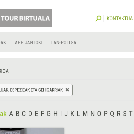
KONTAKTUA
EAK
APP JANTOKI
LAN-POLTSA
RIOA
UAK, ESPEZIEAK ETA GEHIGARRIAK
iak
A
B
C
D
E
F
G
H
I
J
K
L
M
N
O
P
Q
R
S
T