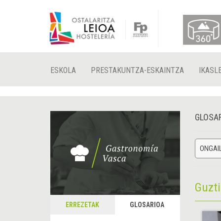
ESKOLA
PRESTAKUNTZA-ESKAINTZA
IKASL
GLOSA
ONGAIL
Guzt
ERREZETAK
GLOSARIOA