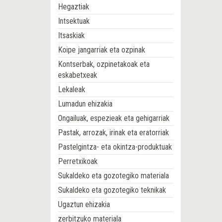
Hegaztiak
Intsektuak
Itsaskiak
Koipe jangarriak eta ozpinak
Kontserbak, ozpinetakoak eta
eskabetxeak
Lekaleak
Lumadun ehizakia
Ongailuak, espezieak eta gehigarriak
Pastak, arrozak, irinak eta eratorriak
Pastelgintza- eta okintza-produktuak
Perretxikoak
Sukaldeko eta gozotegiko materiala
Sukaldeko eta gozotegiko teknikak
Ugaztun ehizakia
zerbitzuko materiala