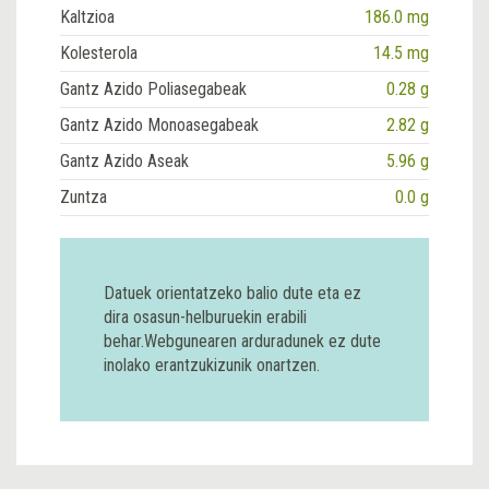
Kaltzioa
186.0 mg
Kolesterola
14.5 mg
Gantz Azido Poliasegabeak
0.28 g
Gantz Azido Monoasegabeak
2.82 g
Gantz Azido Aseak
5.96 g
Zuntza
0.0 g
Datuek orientatzeko balio dute eta ez
dira osasun-helburuekin erabili
behar.Webgunearen arduradunek ez dute
inolako erantzukizunik onartzen.