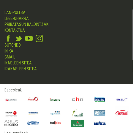
LAN-POLTSA
LEGE-OHARRA
PRIBATASUN BALDINTZAK
KONTAKTUA
SUTONDO
INIKA
GMAIL
IKASLEEN SITEA
IRAKASLEEN SITEA
Babesleak