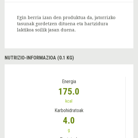
Egin berria izan den produktua da, jatorrizko
tasunak gordetzen dituena eta hartzidura
laktikoa soilik jasan duena.
NUTRIZIO-INFORMAZIOA (0.1 KG)
Energia
175.0
kcal
Karbohidratoak
4.0
g