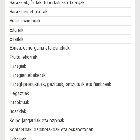
Barazkiak, frutak, tuberkuluak eta algak
Barazkien ebakerak
Belar usaintsuak
Edariak
Errailak
Esnea, esne-gaina eta esnekiak
Fruitu lehorrak
Haragiak
Haragien ebakerak
Haragi-produktuak, gazituak, ontzutuak eta fianbreak
Hegaztiak
Intsektuak
Itsaskiak
Koipe jangarriak eta ozpinak
Kontserbak, ozpinetakoak eta eskabetxeak
Lekaleak