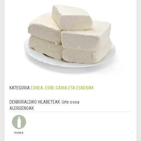
KATEGORIA
ESNEA, ESNE-GAINA ETA ESNEKIAK
DENBORALDIKO HILABETEAK:
Urte osoa
ALERGENOAK
esnea