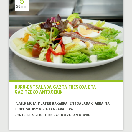
30 min
BURU-ENTSALADA GAZTA FRESKOA ETA
GAZITZEKO ANTXOEKIN
PLATER MOTA:
PLATER BAKARRA, ENTSALADAK, ARRAINA
TENPERATURA:
GIRO-TENPERATURA
KONTSERBATZEKO TEKNIKA:
HOTZETAN GORDE