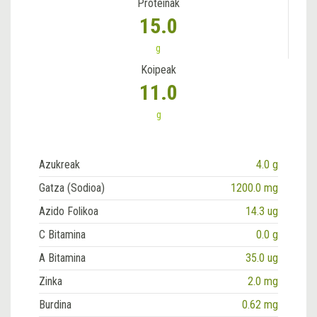
Proteinak
15.0
g
Koipeak
11.0
g
Azukreak
4.0 g
Gatza (Sodioa)
1200.0 mg
Azido Folikoa
14.3 ug
C Bitamina
0.0 g
A Bitamina
35.0 ug
Zinka
2.0 mg
Burdina
0.62 mg