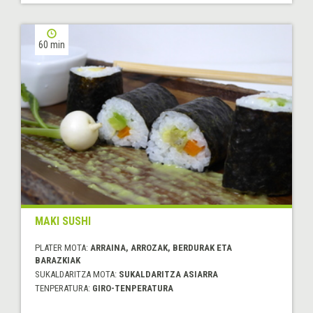
60 min
MAKI SUSHI
PLATER MOTA:
ARRAINA, ARROZAK, BERDURAK ETA
BARAZKIAK
SUKALDARITZA MOTA:
SUKALDARITZA ASIARRA
TENPERATURA:
GIRO-TENPERATURA