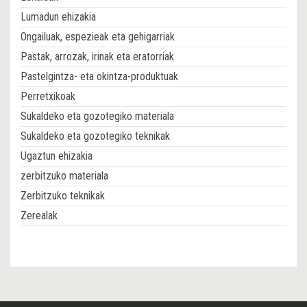
Lumadun ehizakia
Ongailuak, espezieak eta gehigarriak
Pastak, arrozak, irinak eta eratorriak
Pastelgintza- eta okintza-produktuak
Perretxikoak
Sukaldeko eta gozotegiko materiala
Sukaldeko eta gozotegiko teknikak
Ugaztun ehizakia
zerbitzuko materiala
Zerbitzuko teknikak
Zerealak