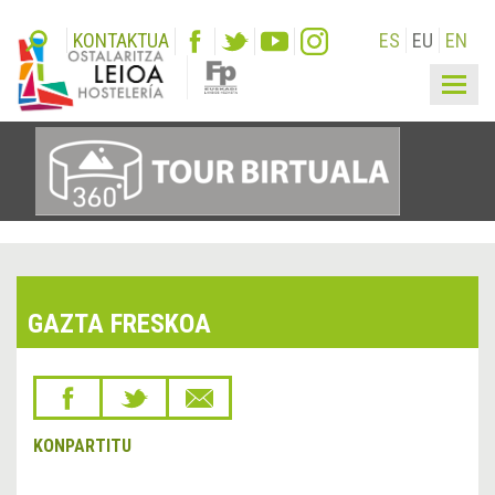
KONTAKTUA
ES
EU
EN
Togg
navig
GAZTA FRESKOA
KONPARTITU