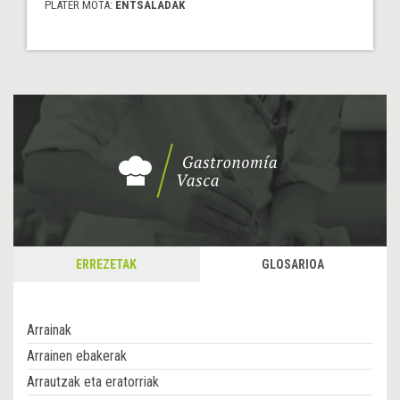
PLATER MOTA:
ENTSALADAK
ERREZETAK
GLOSARIOA
Arrainak
Arrainen ebakerak
Arrautzak eta eratorriak