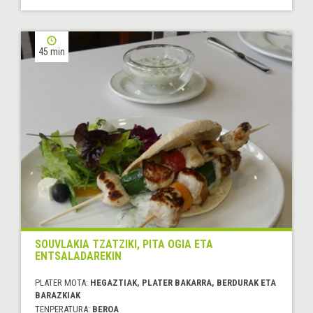
45 min
SOUVLAKIA TZATZIKI, PITA OGIA ETA
ENTSALADAREKIN
PLATER MOTA:
HEGAZTIAK, PLATER BAKARRA, BERDURAK ETA
BARAZKIAK
TENPERATURA:
BEROA