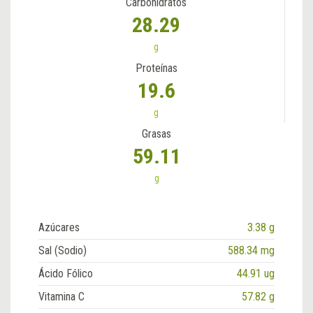
Carbohidratos
28.29
g
Proteínas
19.6
g
Grasas
59.11
g
Azúcares
3.38 g
Sal (Sodio)
588.34 mg
Ácido Fólico
44.91 ug
Vitamina C
57.82 g