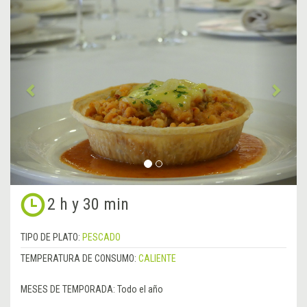
&lsaquo;
Sigu
Anterior
&rsa
2 h y 30 min
TIPO DE PLATO:
PESCADO
TEMPERATURA DE CONSUMO:
CALIENTE
MESES DE TEMPORADA:
Todo el año