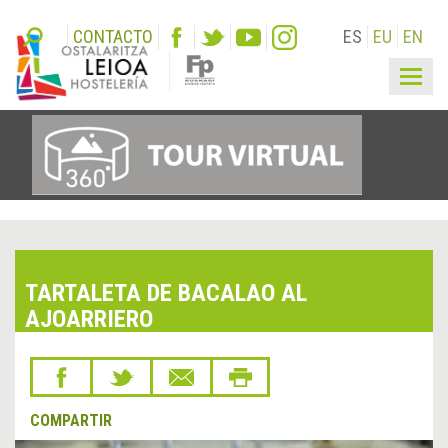
CONTACTO
ES
EU
EN
Togg
navig
TARTALETA DE BACALAO AL
AJOARRIERO
COMPARTIR