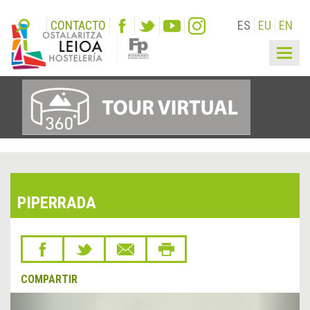
CONTACTO
ES
EU
EN
Togg
navig
PIPERRADA
COMPARTIR
&lsaquo;
Sigu