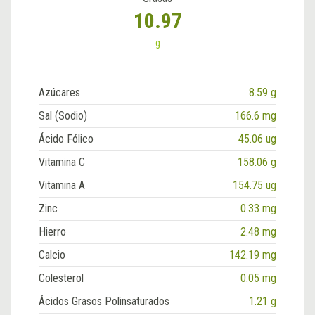
10.97
g
Azúcares
8.59 g
Sal (Sodio)
166.6 mg
Ácido Fólico
45.06 ug
Vitamina C
158.06 g
Vitamina A
154.75 ug
Zinc
0.33 mg
Hierro
2.48 mg
Calcio
142.19 mg
Colesterol
0.05 mg
Ácidos Grasos Polinsaturados
1.21 g