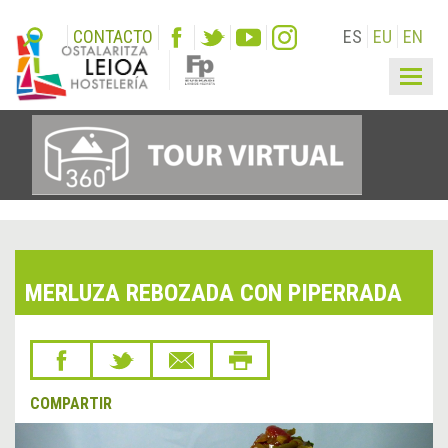
CONTACTO
ES
EU
EN
Togg
navig
MERLUZA REBOZADA CON PIPERRADA
COMPARTIR
&lsaquo;
Sigu