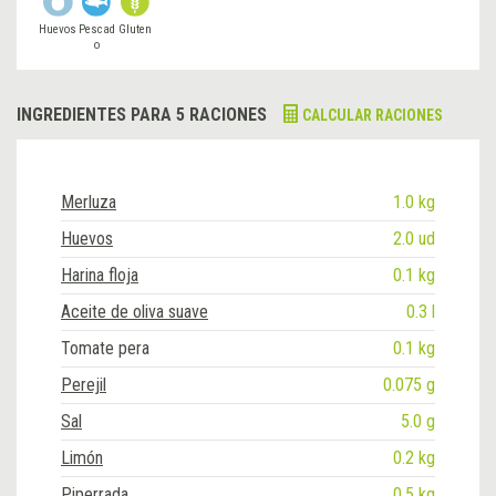
Huevos
Pescad
Gluten
o
INGREDIENTES PARA 5 RACIONES
CALCULAR RACIONES
Merluza
1.0 kg
Huevos
2.0 ud
Harina floja
0.1 kg
Aceite de oliva suave
0.3 l
Tomate pera
0.1 kg
Perejil
0.075 g
Sal
5.0 g
Limón
0.2 kg
Piperrada
0.5 kg