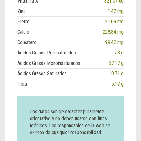
Vitamina A
321.07 ug
Zinc
1.42 mg
Hierro
21.09 mg
Calcio
228.84 mg
Colesterol
199.42 mg
Ácidos Grasos Polinsaturados
7.3 g
Ácidos Grasos Monoinsaturados
57.17 g
Ácidos Grasos Saturados
10.71 g
Fibra
5.17 g
Los datos son de carácter puramente
orientativo y no deben usarse con fines
médicos. Los responsables de la web se
eximen de cualquier responsabilidad.