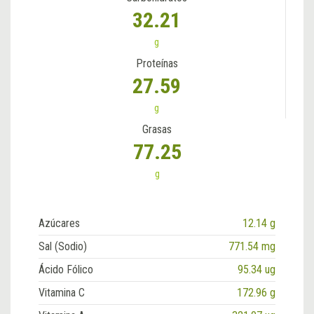
32.21
g
Proteínas
27.59
g
Grasas
77.25
g
Azúcares
12.14 g
Sal (Sodio)
771.54 mg
Ácido Fólico
95.34 ug
Vitamina C
172.96 g