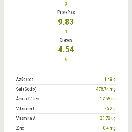
g
Proteínas
9.83
g
Grasas
4.54
g
Azúcares
1.48 g
Sal (Sodio)
478.74 mg
Ácido Fólico
17.55 ug
Vitamina C
25.2 g
Vitamina A
33.78 ug
Zinc
0.4 mg