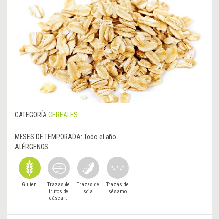
CATEGORÍA
CEREALES
MESES DE TEMPORADA:
Todo el año
ALÉRGENOS
Gluten
Trazas de
Trazas de
Trazas de
frutos de
soja
sésamo
cáscara