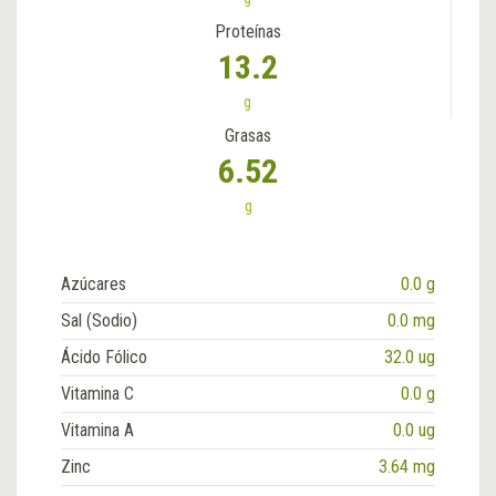
Proteínas
13.2
g
Grasas
6.52
g
Azúcares
0.0 g
Sal (Sodio)
0.0 mg
Ácido Fólico
32.0 ug
Vitamina C
0.0 g
Vitamina A
0.0 ug
Zinc
3.64 mg