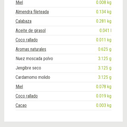
Miel
0.008 kg
Almendra fileteada
0.134 kg
Calabaza
0.281 kg
Aceite de girasol
0.041 l
Coco rallado
0.011 kg
Aromas naturales
0.625 g
Nuez moscada polvo
3.125 g
Jengibre seco
3.125 g
Cardamomo molido
3.125 g
Miel
0.078 kg
Coco rallado
0.019 kg
Cacao
0.003 kg