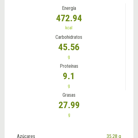
Energía
472.94
kcal
Carbohidratos
45.56
g
Proteínas
9.1
g
Grasas
27.99
g
Azúcares
35.28 g