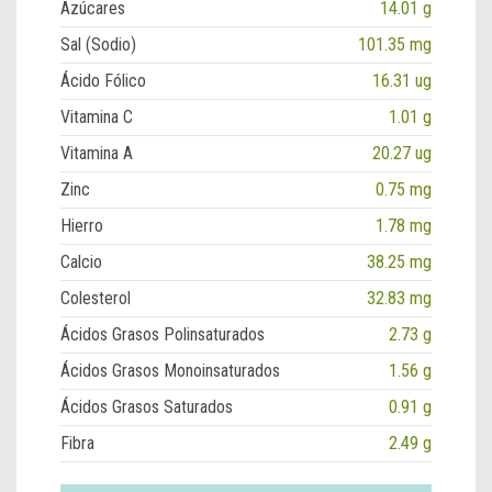
Azúcares
14.01 g
Sal (Sodio)
101.35 mg
Ácido Fólico
16.31 ug
Vitamina C
1.01 g
Vitamina A
20.27 ug
Zinc
0.75 mg
Hierro
1.78 mg
Calcio
38.25 mg
Colesterol
32.83 mg
Ácidos Grasos Polinsaturados
2.73 g
Ácidos Grasos Monoinsaturados
1.56 g
Ácidos Grasos Saturados
0.91 g
Fibra
2.49 g