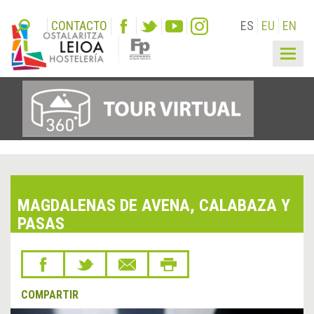
CONTACTO
ES
EU
EN
Togg
navig
MAGDALENAS DE AVENA, CALABAZA Y
PASAS
COMPARTIR