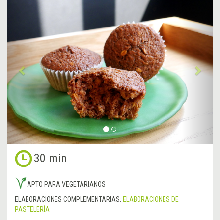
&lsaquo;
Sigu
Anterior
&rsa
30 min
APTO PARA VEGETARIANOS
ELABORACIONES COMPLEMENTARIAS:
ELABORACIONES DE
PASTELERÍA