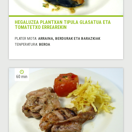
HEGALUZEA PLANTXAN TIPULA GLASATUA ETA
TOMATETXO ERREAREKIN
PLATER MOTA:
ARRAINA, BERDURAK ETA BARAZKIAK
TENPERATURA:
BEROA
60 min