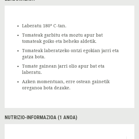
Laberatu 180º C-tan.
Tomateak garbitu eta moztu apur bat
tomateak goiko eta beheko aldetik.
Tomateak laberatzeko ontzi egokian jarri eta
gatza bota.
Tomate gainean jarri olio apur bat eta
laberatu.
Azken momentuan, erre ostean gainetik
oreganoa bota dezake.
NUTRIZIO-INFORMAZIOA (1 ANOA)