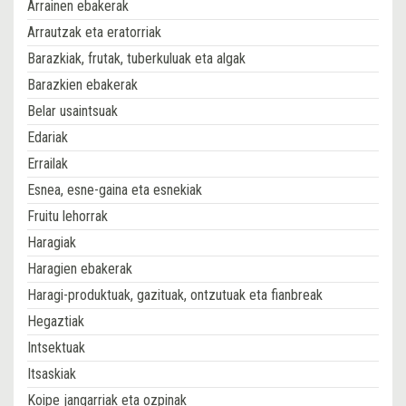
Arrainen ebakerak
Arrautzak eta eratorriak
Barazkiak, frutak, tuberkuluak eta algak
Barazkien ebakerak
Belar usaintsuak
Edariak
Errailak
Esnea, esne-gaina eta esnekiak
Fruitu lehorrak
Haragiak
Haragien ebakerak
Haragi-produktuak, gazituak, ontzutuak eta fianbreak
Hegaztiak
Intsektuak
Itsaskiak
Koipe jangarriak eta ozpinak