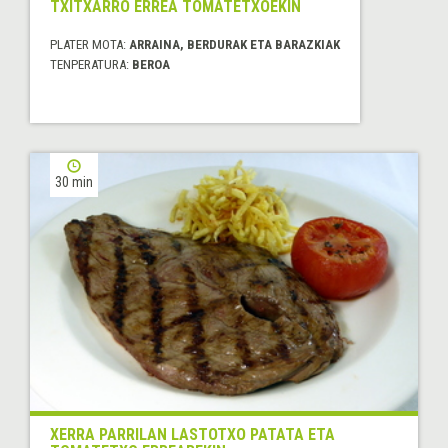
TXITXARRO ERREA TOMATETXOEKIN
PLATER MOTA:
ARRAINA, BERDURAK ETA BARAZKIAK
TENPERATURA:
BEROA
30 min
XERRA PARRILAN LASTOTXO PATATA ETA