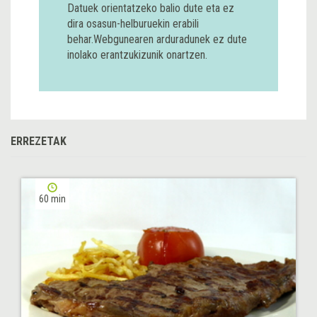
Datuek orientatzeko balio dute eta ez
dira osasun-helburuekin erabili
behar.Webgunearen arduradunek ez dute
inolako erantzukizunik onartzen.
ERREZETAK
60 min