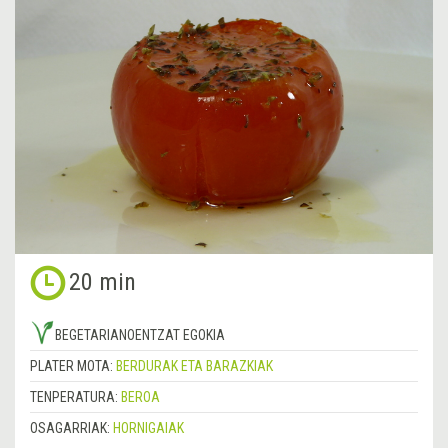
20 min
BEGETARIANOENTZAT EGOKIA
PLATER MOTA:
BERDURAK ETA BARAZKIAK
TENPERATURA:
BEROA
OSAGARRIAK:
HORNIGAIAK