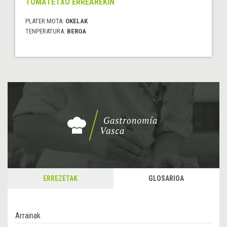
TOMATETXO ERREAREKIN
PLATER MOTA:
OKELAK
TENPERATURA:
BEROA
ERREZETAK
GLOSARIOA
Arrainak