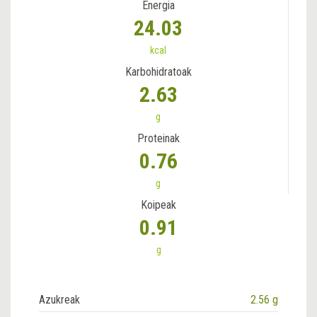
Energia
24.03
kcal
Karbohidratoak
2.63
g
Proteinak
0.76
g
Koipeak
0.91
g
Azukreak
2.56 g