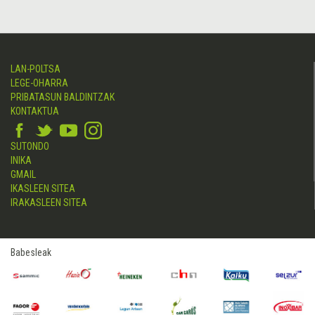
LAN-POLTSA
LEGE-OHARRA
PRIBATASUN BALDINTZAK
KONTAKTUA
SUTONDO
INIKA
GMAIL
IKASLEEN SITEA
IRAKASLEEN SITEA
Babesleak