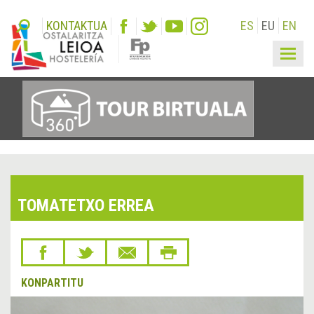
KONTAKTUA
ES
EU
EN
Togg
navig
TOMATETXO ERREA
KONPARTITU