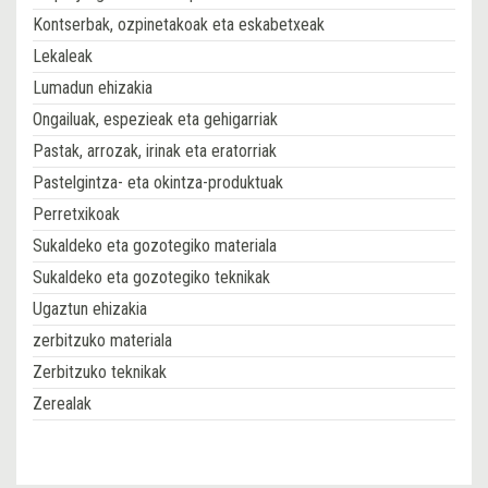
Kontserbak, ozpinetakoak eta eskabetxeak
Lekaleak
Lumadun ehizakia
Ongailuak, espezieak eta gehigarriak
Pastak, arrozak, irinak eta eratorriak
Pastelgintza- eta okintza-produktuak
Perretxikoak
Sukaldeko eta gozotegiko materiala
Sukaldeko eta gozotegiko teknikak
Ugaztun ehizakia
zerbitzuko materiala
Zerbitzuko teknikak
Zerealak