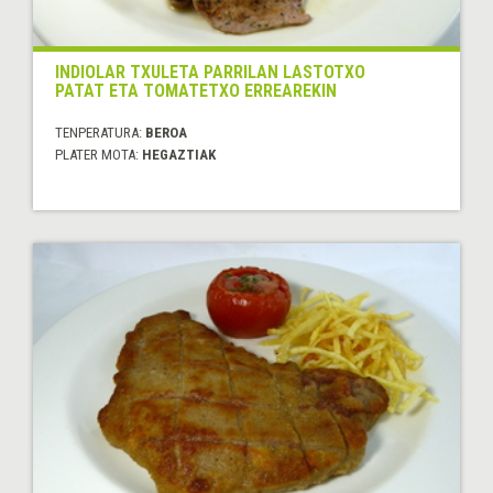
INDIOLAR TXULETA PARRILAN LASTOTXO
PATAT ETA TOMATETXO ERREAREKIN
TENPERATURA:
BEROA
PLATER MOTA:
HEGAZTIAK