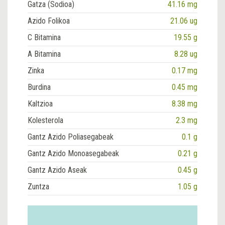
Gatza (Sodioa)
41.16 mg
Azido Folikoa
21.06 ug
C Bitamina
19.55 g
A Bitamina
8.28 ug
Zinka
0.17 mg
Burdina
0.45 mg
Kaltzioa
8.38 mg
Kolesterola
2.3 mg
Gantz Azido Poliasegabeak
0.1 g
Gantz Azido Monoasegabeak
0.21 g
Gantz Azido Aseak
0.45 g
Zuntza
1.05 g