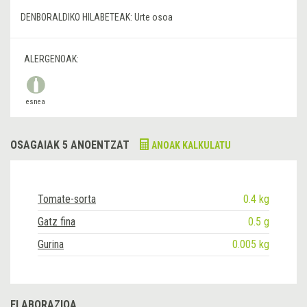
DENBORALDIKO HILABETEAK:
Urte osoa
ALERGENOAK:
esnea
OSAGAIAK 5 ANOENTZAT
ANOAK KALKULATU
Tomate-sorta
0.4 kg
Gatz fina
0.5 g
Gurina
0.005 kg
ELABORAZIOA