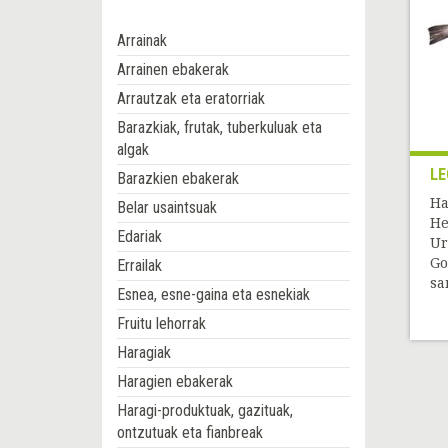
Arrainak
Arrainen ebakerak
Arrautzak eta eratorriak
Barazkiak, frutak, tuberkuluak eta
algak
LE
Barazkien ebakerak
Ha
Belar usaintsuak
He
Edariak
Ur
Go
Errailak
sa
Esnea, esne-gaina eta esnekiak
Fruitu lehorrak
Haragiak
Haragien ebakerak
Haragi-produktuak, gazituak,
ontzutuak eta fianbreak