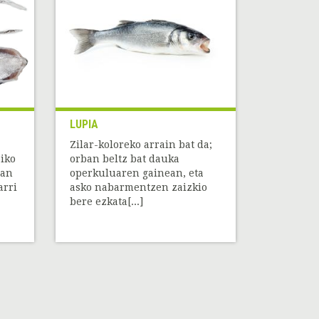
LUPIA
Zilar-koloreko arrain bat da;
iko
orban beltz bat dauka
zan
operkuluaren gainean, eta
arri
asko nabarmentzen zaizkio
bere ezkata[...]