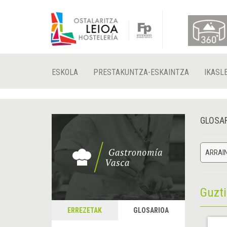
ESKOLA
PRESTAKUNTZA-ESKAINTZA
IKASL
GLOSA
ARRAI
Guzt
ERREZETAK
GLOSARIOA