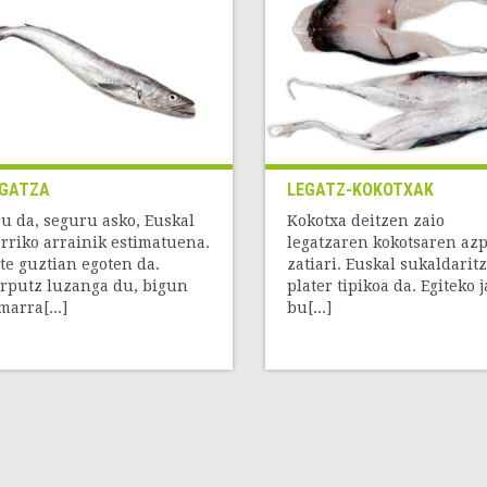
GATZA
LEGATZ-KOKOTXAK
u da, seguru asko, Euskal
Kokotxa deitzen zaio
rriko arrainik estimatuena.
legatzaren kokotsaren azp
te guztian egoten da.
zatiari. Euskal sukaldarit
rputz luzanga du, bigun
plater tipikoa da. Egiteko j
marra[...]
bu[...]