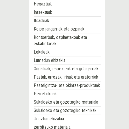
Hegaztiak
Intsektuak
Itsaskiak
Koipe jangarriak eta ozpinak
Kontserbak, ozpinetakoak eta
eskabetxeak
Lekaleak
Lumadun ehizakia
Ongailuak, espezieak eta gehigarriak
Pastak, arrozak, irinak eta eratorriak
Pastelgintza- eta okintza-produktuak
Perretxikoak
Sukaldeko eta gozotegiko materiala
Sukaldeko eta gozotegiko teknikak
Ugaztun ehizakia
zerbitzuko materiala