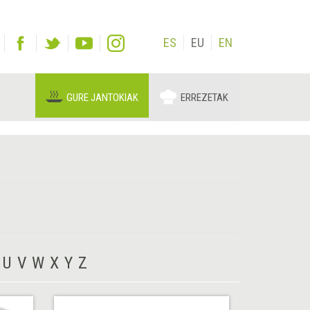
ES
EU
EN
GURE JANTOKIAK
ERREZETAK
U
V
W
X
Y
Z