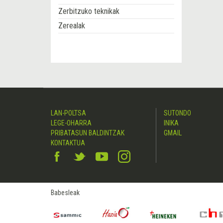
Zerbitzuko teknikak
Zerealak
LAN-POLTSA
SUTONDO
LEGE-OHARRA
INIKA
PRIBATASUN BALDINTZAK
GMAIL
KONTAKTUA
Babesleak