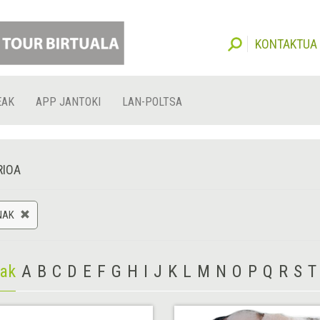
KONTAKTUA
EAK
APP JANTOKI
LAN-POLTSA
RIOA
NAK
iak
A
B
C
D
E
F
G
H
I
J
K
L
M
N
O
P
Q
R
S
T