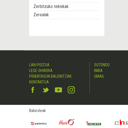
Zerbitzuko teknikak
Zerealak
LAN-POLTSA
SUTONDO
LEGE-OHARRA
INIKA
PRIBATASUN BALDINTZAK
GMAIL
KONTAKTUA
Babesleak