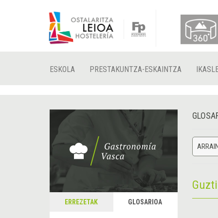
ESKOLA
PRESTAKUNTZA-ESKAINTZA
IKASL
GLOSA
ARRAI
Guzt
ERREZETAK
GLOSARIOA