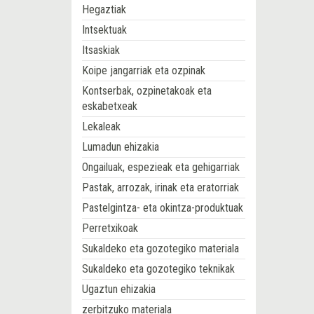
Hegaztiak
Intsektuak
Itsaskiak
Koipe jangarriak eta ozpinak
Kontserbak, ozpinetakoak eta
eskabetxeak
Lekaleak
Lumadun ehizakia
Ongailuak, espezieak eta gehigarriak
Pastak, arrozak, irinak eta eratorriak
Pastelgintza- eta okintza-produktuak
Perretxikoak
Sukaldeko eta gozotegiko materiala
Sukaldeko eta gozotegiko teknikak
Ugaztun ehizakia
zerbitzuko materiala