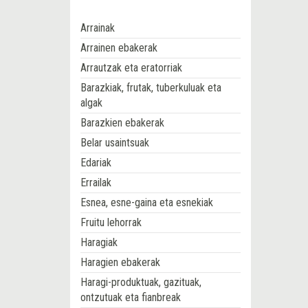
Arrainak
Arrainen ebakerak
Arrautzak eta eratorriak
Barazkiak, frutak, tuberkuluak eta
algak
Barazkien ebakerak
Belar usaintsuak
Edariak
Errailak
Esnea, esne-gaina eta esnekiak
Fruitu lehorrak
Haragiak
Haragien ebakerak
Haragi-produktuak, gazituak,
ontzutuak eta fianbreak