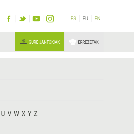
ES
EU
EN
GURE JANTOKIAK
ERREZETAK
U
V
W
X
Y
Z