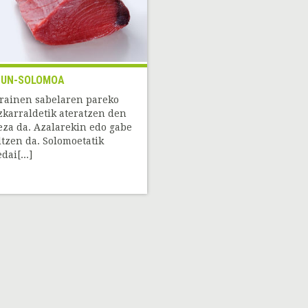
TUN-SOLOMOA
rainen sabelaren pareko
zkarraldetik ateratzen den
eza da. Azalarekin edo gabe
ltzen da. Solomoetatik
dai[...]