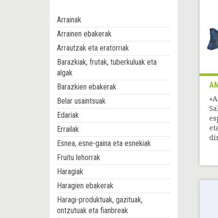
Arrainak
Arrainen ebakerak
Arrautzak eta eratorriak
Barazkiak, frutak, tuberkuluak eta
algak
A
Barazkien ebakerak
«A
Belar usaintsuak
Sa
Edariak
es
et
Errailak
dir
Esnea, esne-gaina eta esnekiak
Fruitu lehorrak
Haragiak
Haragien ebakerak
Haragi-produktuak, gazituak,
ontzutuak eta fianbreak