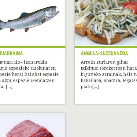
MUARRAINA
ANGULA-SUZEDANEOA
muarrain» izenarekin
Arrain zuriaren gihar
lmo espezieko (izokinaren
txikituei (orokorrean hara
pezie bera) hainbat espezie
biguneko arrainak, hala n
a azpi-espezie izendatzen
bakailaoa, abadira, legatz
a. [...]
platu[...]