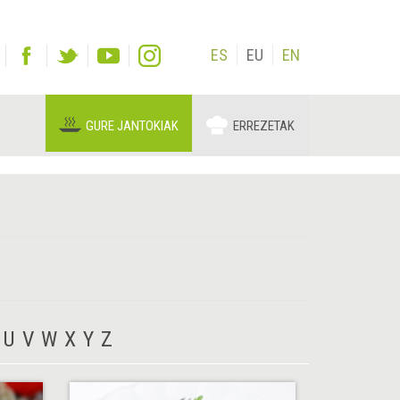
ES
EU
EN
GURE JANTOKIAK
ERREZETAK
U
V
W
X
Y
Z