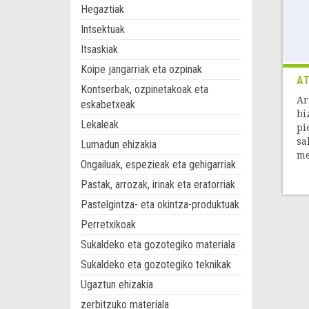
Hegaztiak
Intsektuak
Itsaskiak
Koipe jangarriak eta ozpinak
A
Kontserbak, ozpinetakoak eta
Ar
eskabetxeak
bi
Lekaleak
pi
sa
Lumadun ehizakia
me
Ongailuak, espezieak eta gehigarriak
Pastak, arrozak, irinak eta eratorriak
Pastelgintza- eta okintza-produktuak
Perretxikoak
Sukaldeko eta gozotegiko materiala
Sukaldeko eta gozotegiko teknikak
Ugaztun ehizakia
zerbitzuko materiala