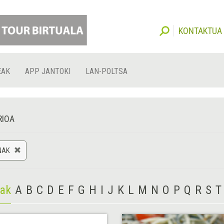
KONTAKTUA
EAK
APP JANTOKI
LAN-POLTSA
RIOA
NAK
iak
A
B
C
D
E
F
G
H
I
J
K
L
M
N
O
P
Q
R
S
T