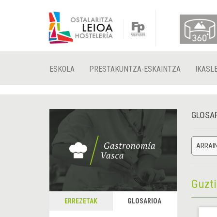
ESKOLA
PRESTAKUNTZA-ESKAINTZA
IKASL
GLOSA
ARRAI
Guzt
ERREZETAK
GLOSARIOA