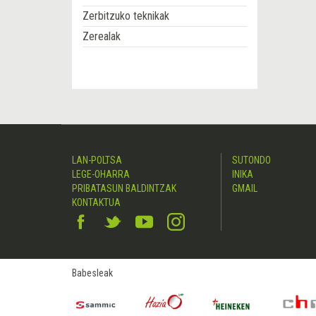
Zerbitzuko teknikak
Zerealak
LAN-POLTSA
SUTONDO
LEGE-OHARRA
INIKA
PRIBATASUN BALDINTZAK
GMAIL
KONTAKTUA
Babesleak