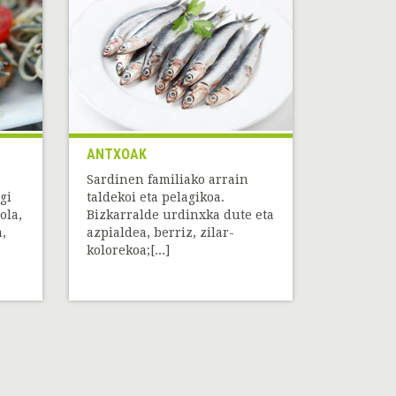
ANTXOAK
Sardinen familiako arrain
gi
taldekoi eta pelagikoa.
ola,
Bizkarralde urdinxka dute eta
a,
azpialdea, berriz, zilar-
kolorekoa;[...]