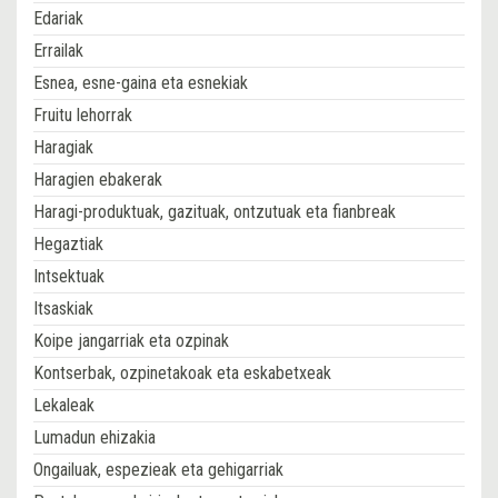
Edariak
Errailak
Esnea, esne-gaina eta esnekiak
Fruitu lehorrak
Haragiak
Haragien ebakerak
Haragi-produktuak, gazituak, ontzutuak eta fianbreak
Hegaztiak
Intsektuak
Itsaskiak
Koipe jangarriak eta ozpinak
Kontserbak, ozpinetakoak eta eskabetxeak
Lekaleak
Lumadun ehizakia
Ongailuak, espezieak eta gehigarriak