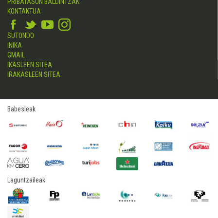
PRIBATASUN BALDINTZAK
KONTAKTUA
SUTONDO
INIKA
GMAIL
IKASLEEN SITEA
IRAKASLEEN SITEA
Babesleak
Laguntzaileak