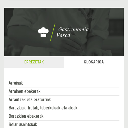
ERREZETAK
GLOSARIOA
Arrainak
Arrainen ebakerak
Arrautzak eta eratorriak
Barazkiak, frutak, tuberkuluak eta algak
Barazkien ebakerak
Belar usaintsuak