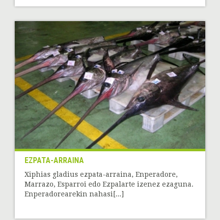
EZPATA-ARRAINA
Xiphias gladius ezpata-arraina, Enperadore,
Marrazo, Esparroi edo Ezpalarte izenez ezaguna.
Enperadorearekin nahasi[...]