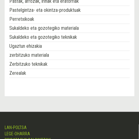
Pastak, arrozak, irinak eta eratorriak
Pastelgintza- eta okintza-produktuak
Perretxikoak
Sukaldeko eta gozotegiko materiala
Sukaldeko eta gozotegiko teknikak
Ugaztun ehizakia
zerbitzuko materiala
Zerbitzuko teknikak
Zerealak
LAN-POLTSA
LEGE-OHARRA