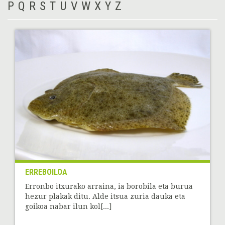
P
Q
R
S
T
U
V
W
X
Y
Z
ERREBOILOA
Erronbo itxurako arraina, ia borobila eta burua
hezur plakak ditu. Alde itsua zuria dauka eta
goikoa nabar ilun kol[...]