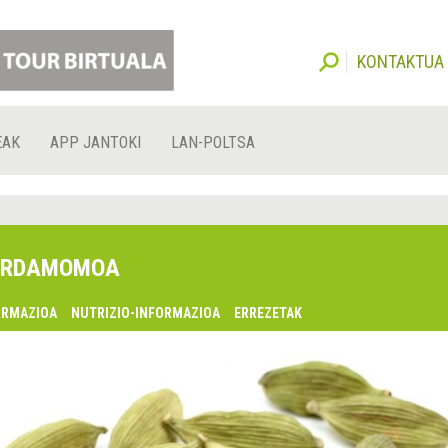
KONTAKTUA
EAK
APP JANTOKI
LAN-POLTSA
ARDAMOMOA
ORMAZIOA
NUTRIZIO-INFORMAZIOA
ERREZETAK