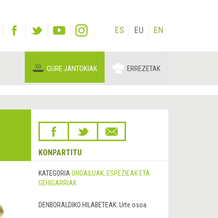
ES
EU
EN
GURE JANTOKIAK
ERREZETAK
KONPARTITU
KATEGORIA
ONGAILUAK, ESPEZIEAK ETA
GEHIGARRIAK
DENBORALDIKO HILABETEAK:
Urte osoa