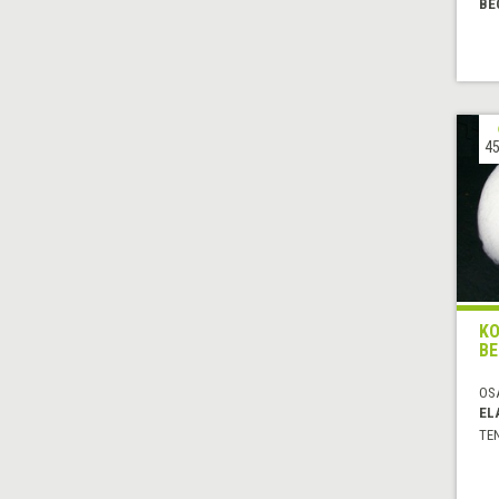
BE
45
K
BE
OS
EL
TE