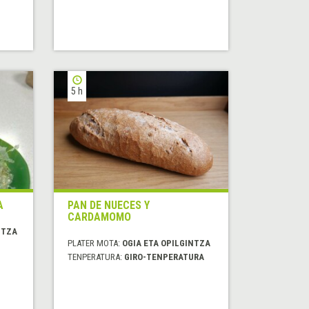
5 h
A
PAN DE NUECES Y
CARDAMOMO
ITZA
PLATER MOTA:
OGIA ETA OPILGINTZA
TENPERATURA:
GIRO-TENPERATURA