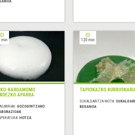
GANOA
 min
120 min
OKO-KARDAMOMO
TAPIOKAZKO KURRUSKARI
RDEZKO APARRA
SUKALDARITZA MOTA:
SUKALDAR
AGARRIAK:
GOZOGINTZAKO
BEGANOA
ABORAZIOAK
NPERATURA:
HOTZA