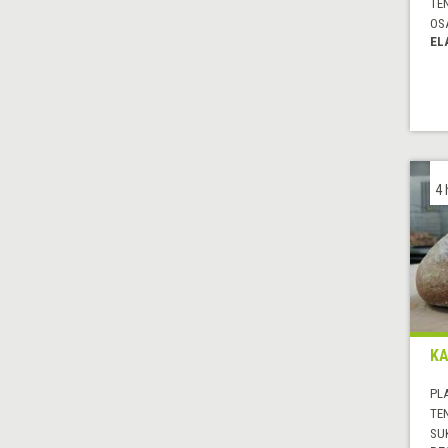
TE
OS
EL
4 
KA
PL
TE
SU