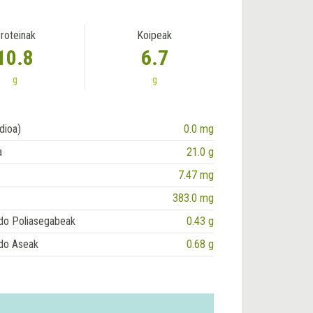
roteinak
Koipeak
10.8
6.7
g
g
dioa)
0.0 mg
a
21.0 g
7.47 mg
383.0 mg
do Poliasegabeak
0.43 g
do Aseak
0.68 g