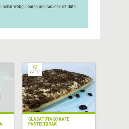
bili behar.Webgunearen arduradunek ez dute
60 min
GLASATUTAKO KAFE
A
PASTELTXOAK