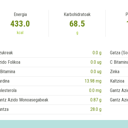
Energia
Karbohidratoak
P
433.0
68.5
kcal
g
zukreak
0.0 g
Gatza (So
ido Folikoa
0.0 ug
C Bitamin
Bitamina
0.0 ug
Zinka
rdina
13.98 mg
Kaltzioa
lesterola
0.0 mg
Gantz Azi
antz Azido Monoasegabeak
0.87 g
Gantz Azi
untza
28.0 g