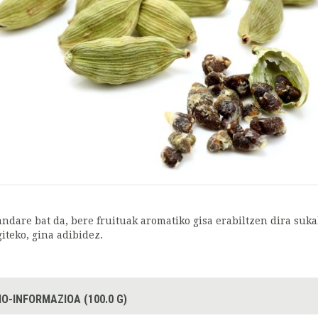
andare bat da, bere fruituak aromatiko gisa erabiltzen dira suka
giteko, gina adibidez.
IO-INFORMAZIOA (100.0 G)