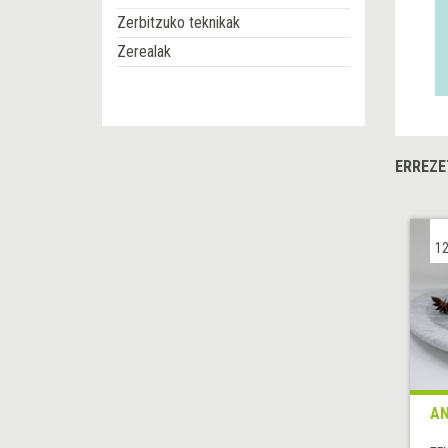
Zerbitzuko teknikak
Zerealak
ERREZE
12
AN