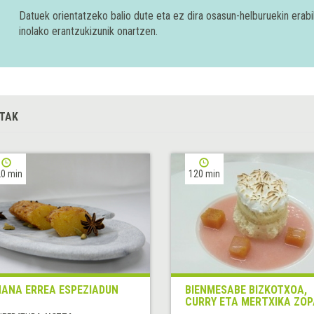
Datuek orientatzeko balio dute eta ez dira osasun-helburuekin era
inolako erantzukizunik onartzen.
TAK
0 min
120 min
ANA ERREA ESPEZIADUN
BIENMESABE BIZKOTXOA,
CURRY ETA MERTXIKA ZOP