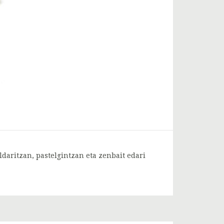
ldaritzan, pastelgintzan eta zenbait edari