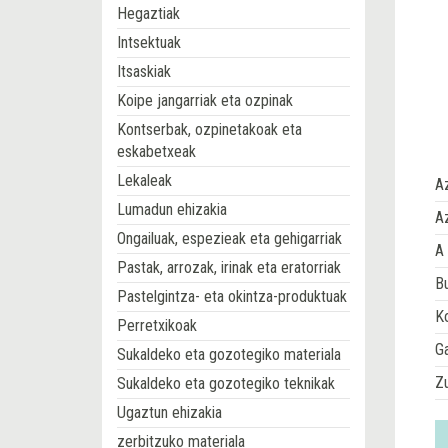
Hegaztiak
Intsektuak
Itsaskiak
Koipe jangarriak eta ozpinak
Kontserbak, ozpinetakoak eta
eskabetxeak
Lekaleak
A
Lumadun ehizakia
Az
Ongailuak, espezieak eta gehigarriak
A 
Pastak, arrozak, irinak eta eratorriak
Bu
Pastelgintza- eta okintza-produktuak
Ko
Perretxikoak
G
Sukaldeko eta gozotegiko materiala
Z
Sukaldeko eta gozotegiko teknikak
Ugaztun ehizakia
zerbitzuko materiala