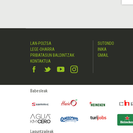
LAN-POLTSA
SUTONDO
LEGE-OHARRA
INIKA
PRIBATASUN BALDINTZAK
GMAIL
KONTAKTUA
Babesleak
Laguntzaileak