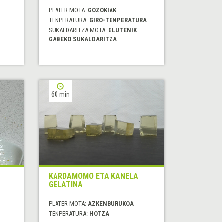
PLATER MOTA:
GOZOKIAK
TENPERATURA:
GIRO-TENPERATURA
SUKALDARITZA MOTA:
GLUTENIK
GABEKO SUKALDARITZA
60 min
KARDAMOMO ETA KANELA
GELATINA
PLATER MOTA:
AZKENBURUKOA
TENPERATURA:
HOTZA