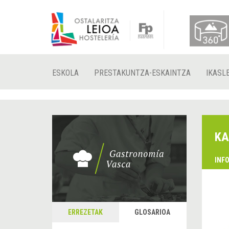
ESKOLA
PRESTAKUNTZA-ESKAINTZA
IKASL
K
INF
ERREZETAK
GLOSARIOA