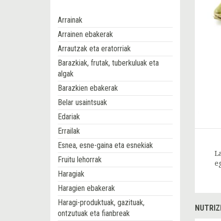
Arrainak
Arrainen ebakerak
Arrautzak eta eratorriak
Barazkiak, frutak, tuberkuluak eta
algak
Barazkien ebakerak
Belar usaintsuak
Edariak
Errailak
Esnea, esne-gaina eta esnekiak
L
Fruitu lehorrak
e
Haragiak
Haragien ebakerak
Haragi-produktuak, gazituak,
NUTRIZ
ontzutuak eta fianbreak