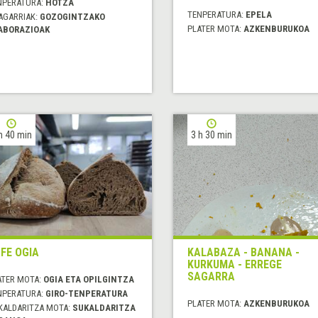
NPERATURA:
HOTZA
TENPERATURA:
EPELA
AGARRIAK:
GOZOGINTZAKO
PLATER MOTA:
AZKENBURUKOA
ABORAZIOAK
h 40 min
3 h 30 min
FE OGIA
KALABAZA - BANANA -
KURKUMA - ERREGE
SAGARRA
ATER MOTA:
OGIA ETA OPILGINTZA
NPERATURA:
GIRO-TENPERATURA
PLATER MOTA:
AZKENBURUKOA
KALDARITZA MOTA:
SUKALDARITZA