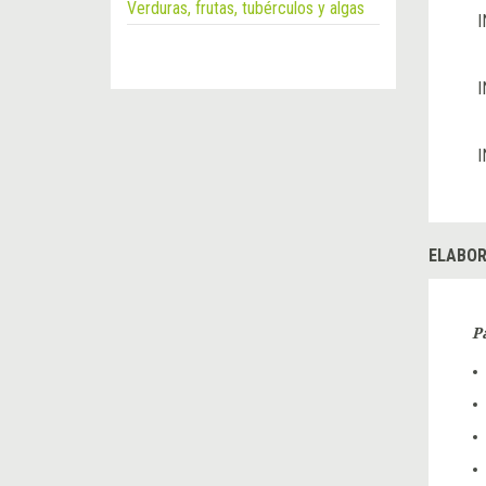
Verduras, frutas, tubérculos y algas
I
I
I
ELABOR
P