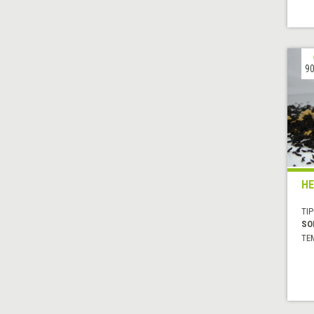
90
HE
TIP
SO
TE