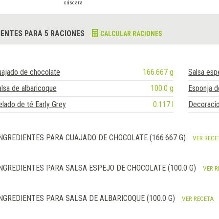
cáscara
IENTES PARA 5 RACIONES
CALCULAR RACIONES
uajado de chocolate
166.667 g
Salsa esp
lsa de albaricoque
100.0 g
Esponja d
lado de té Early Grey
0.117 l
Decoracio
NGREDIENTES PARA CUAJADO DE CHOCOLATE (166.667 G)
VER RECE
NGREDIENTES PARA SALSA ESPEJO DE CHOCOLATE (100.0 G)
VER R
NGREDIENTES PARA SALSA DE ALBARICOQUE (100.0 G)
VER RECETA