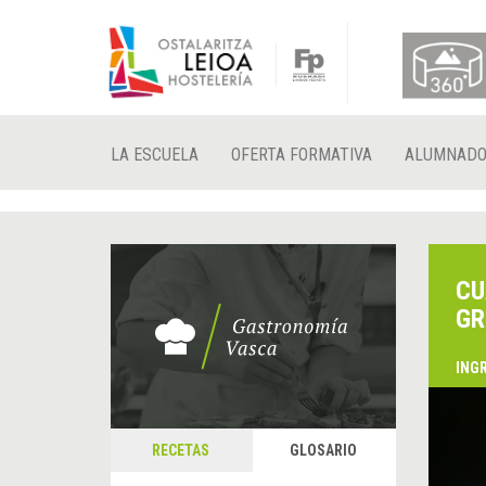
LA ESCUELA
OFERTA FORMATIVA
ALUMNAD
CU
GR
ING
&
A
RECETAS
GLOSARIO