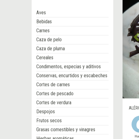
Aves
Bebidas
Carnes
Caza de pelo
Caza de pluma
Cereales
Condimentos, especias y aditivos
Conservas, encurtidos y escabeches
Cortes de carnes
Cortes de pescado
Cortes de verdura
ALÉR
Despojos
Frutos secos
Grasas comestibles y vinagres
Hu
Hierbas aromáticas