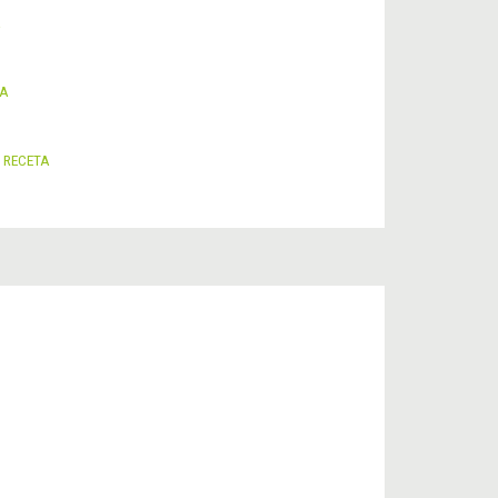
A
TA
 RECETA