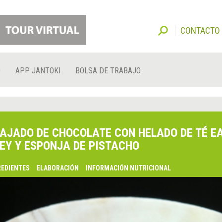
CONTACTO
O
APP JANTOKI
BOLSA DE TRABAJO
AJADO DE CHOCOLATE CON HELADO DE TÉ E
EY Y ESPONJA DE PISTACHO
REDIENTES
ELABORACIÓN
INFORMACIÓN NUTRICIONAL
lsaquo;
nterior