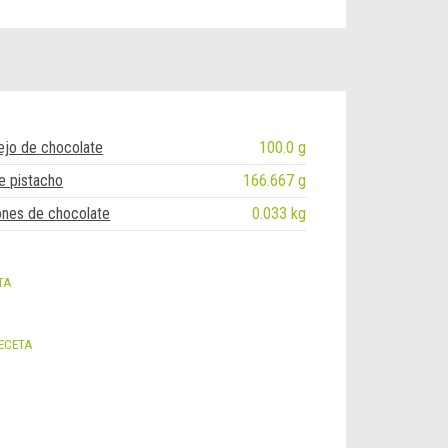
ejo de chocolate
100.0 g
e pistacho
166.667 g
nes de chocolate
0.033 kg
TA
ECETA