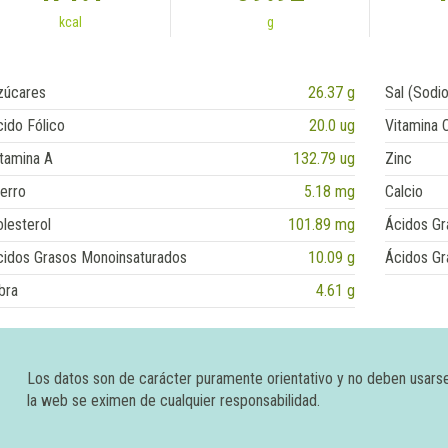
kcal
g
zúcares
26.37 g
Sal (Sodio
ido Fólico
20.0 ug
Vitamina 
tamina A
132.79 ug
Zinc
erro
5.18 mg
Calcio
lesterol
101.89 mg
Ácidos Gr
cidos Grasos Monoinsaturados
10.09 g
Ácidos Gr
bra
4.61 g
Los datos son de carácter puramente orientativo y no deben usars
la web se eximen de cualquier responsabilidad.