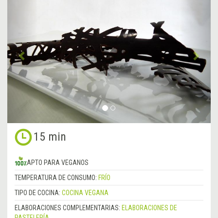
Anterior
&rsa
15 min
APTO PARA VEGANOS
TEMPERATURA DE CONSUMO:
FRÍO
TIPO DE COCINA:
COCINA VEGANA
ELABORACIONES COMPLEMENTARIAS:
ELABORACIONES DE
PASTELERÍA