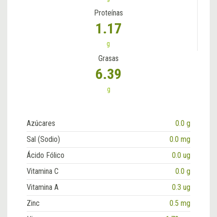
Proteínas
1.17
g
Grasas
6.39
g
Azúcares
0.0 g
Sal (Sodio)
0.0 mg
Ácido Fólico
0.0 ug
Vitamina C
0.0 g
Vitamina A
0.3 ug
Zinc
0.5 mg