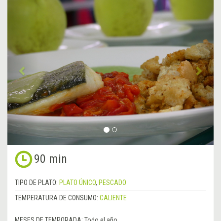
&lsaquo;
Sigu
Anterior
&rsa
90 min
TIPO DE PLATO:
PLATO ÚNICO
,
PESCADO
TEMPERATURA DE CONSUMO:
CALIENTE
MESES DE TEMPORADA:
Todo el año