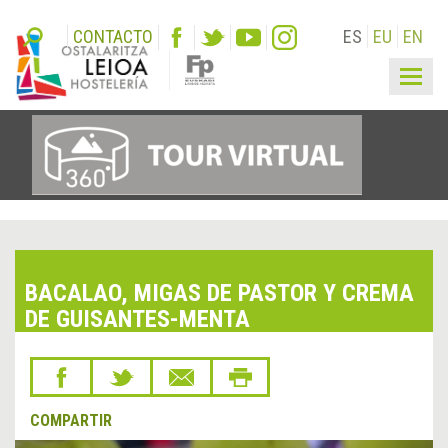
CONTACTO
ES
EU
EN
Togg
navig
BACALAO, MIGAS DE PASTOR Y CREMA
DE GUISANTES-MENTA
COMPARTIR