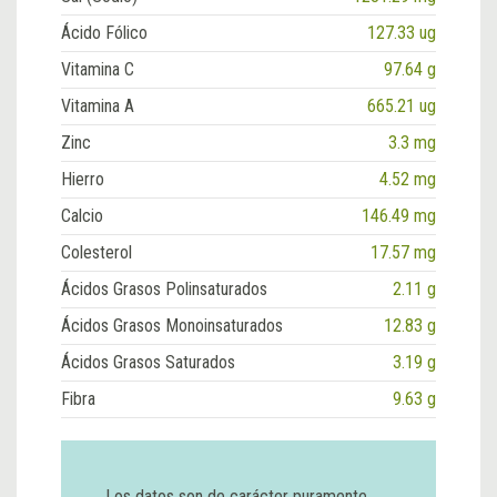
Ácido Fólico
127.33 ug
Vitamina C
97.64 g
Vitamina A
665.21 ug
Zinc
3.3 mg
Hierro
4.52 mg
Calcio
146.49 mg
Colesterol
17.57 mg
Ácidos Grasos Polinsaturados
2.11 g
Ácidos Grasos Monoinsaturados
12.83 g
Ácidos Grasos Saturados
3.19 g
Fibra
9.63 g
Los datos son de carácter puramente