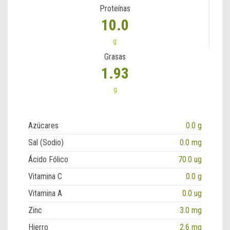
Proteínas
10.0
g
Grasas
1.93
g
Azúcares
0.0 g
Sal (Sodio)
0.0 mg
Ácido Fólico
70.0 ug
Vitamina C
0.0 g
Vitamina A
0.0 ug
Zinc
3.0 mg
Hierro
2.6 mg