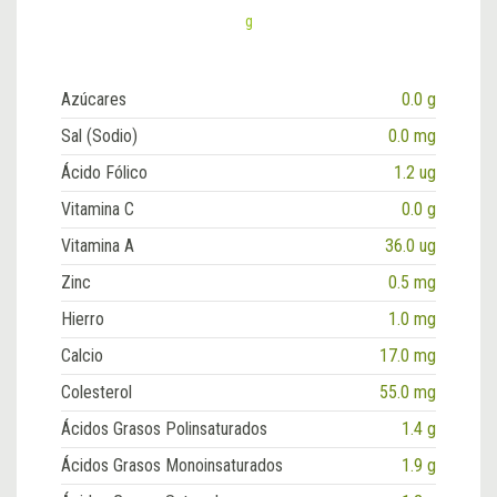
g
Azúcares
0.0 g
Sal (Sodio)
0.0 mg
Ácido Fólico
1.2 ug
Vitamina C
0.0 g
Vitamina A
36.0 ug
Zinc
0.5 mg
Hierro
1.0 mg
Calcio
17.0 mg
Colesterol
55.0 mg
Ácidos Grasos Polinsaturados
1.4 g
Ácidos Grasos Monoinsaturados
1.9 g