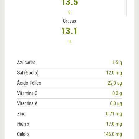
13.5
g
Grasas
13.1
g
Azúcares
1.5 g
Sal (Sodio)
12.0 mg
Ácido Fólico
22.0 ug
Vitamina C
0.0 g
Vitamina A
0.0 ug
Zinc
0.71 mg
Hierro
17.0 mg
Calcio
146.0 mg