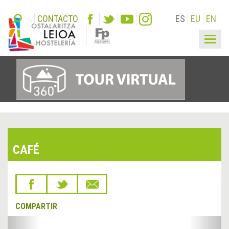
CONTACTO
ES
EU
EN
Togg
navig
CAFÉ
COMPARTIR
&lsaquo;
Sigu