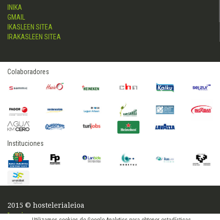
INIKA
GMAIL
IKASLEEN SITEA
IRAKASLEEN SITEA
Colaboradores
Instituciones
2015 © hostelerialeioa
Log in