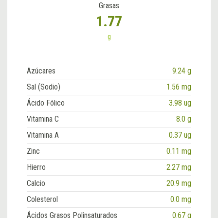
Grasas
1.77
g
Azúcares
9.24 g
Sal (Sodio)
1.56 mg
Ácido Fólico
3.98 ug
Vitamina C
8.0 g
Vitamina A
0.37 ug
Zinc
0.11 mg
Hierro
2.27 mg
Calcio
20.9 mg
Colesterol
0.0 mg
Ácidos Grasos Polinsaturados
0.67 g