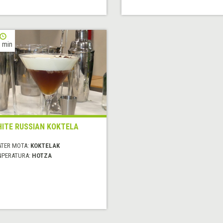
 min
ITE RUSSIAN KOKTELA
ATER MOTA:
KOKTELAK
NPERATURA:
HOTZA