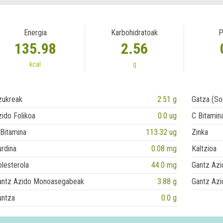
Energia
Karbohidratoak
P
135.98
2.56
kcal
g
zukreak
2.51 g
Gatza (So
ido Folikoa
0.0 ug
C Bitamin
Bitamina
113.32 ug
Zinka
rdina
0.08 mg
Kaltzioa
lesterola
44.0 mg
Gantz Azi
antz Azido Monoasegabeak
3.88 g
Gantz Azi
untza
0.0 g