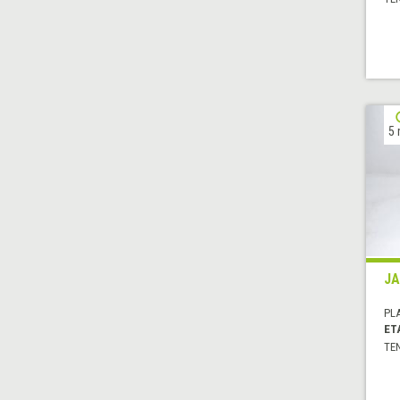
5 
JA
PL
ET
TE