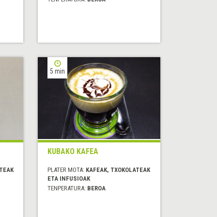
5 min
KUBAKO KAFEA
TEAK
PLATER MOTA:
KAFEAK, TXOKOLATEAK
ETA INFUSIOAK
TENPERATURA:
BEROA