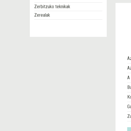
Zerbitzuko teknikak
Zerealak
A
Az
A 
Bu
Ko
G
Z