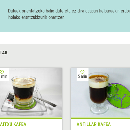
Datuek orientatzeko balio dute eta ez dira osasun-helburuekin era
inolako erantzukizunik onartzen.
TAK
 min
5 min
AITXU KAFEA
ANTILLAR KAFEA