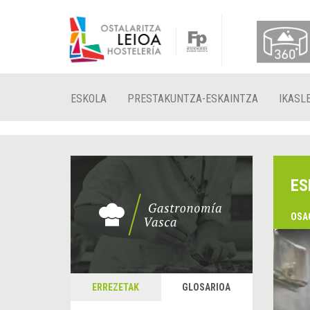
ESKOLA
PRESTAKUNTZA-ESKAINTZA
IKASL
ES
OSA
ERREZETAK
GLOSARIOA