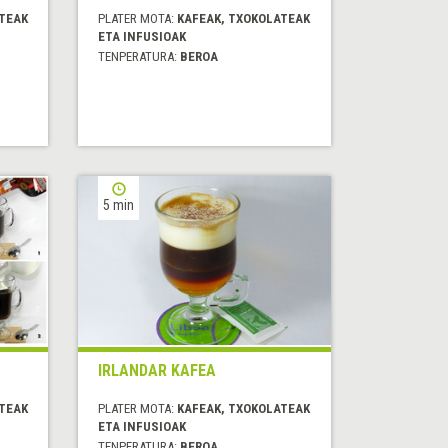
TEAK
PLATER MOTA:
KAFEAK, TXOKOLATEAK
ETA INFUSIOAK
TENPERATURA:
BEROA
5 min
IRLANDAR KAFEA
TEAK
PLATER MOTA:
KAFEAK, TXOKOLATEAK
ETA INFUSIOAK
TENPERATURA:
BEROA