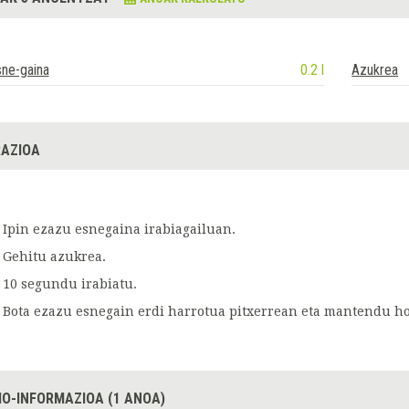
ne-gaina
0.2 l
Azukrea
AZIOA
Ipin ezazu esnegaina irabiagailuan.
Gehitu azukrea.
10 segundu irabiatu.
Bota ezazu esnegain erdi harrotua pitxerrean eta mantendu hoz
IO-INFORMAZIOA (1 ANOA)