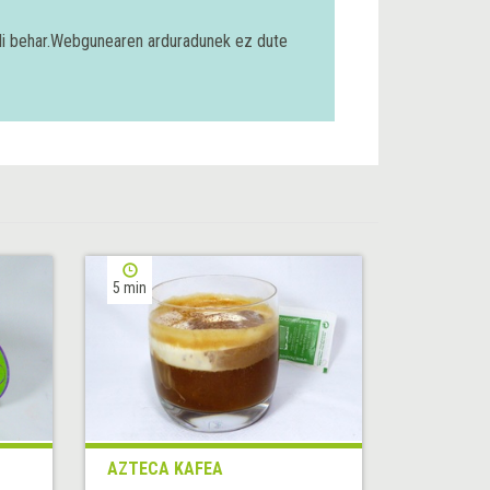
bili behar.Webgunearen arduradunek ez dute
5 min
AZTECA KAFEA