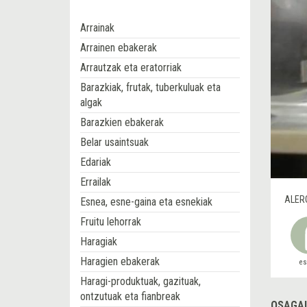
Arrainak
Arrainen ebakerak
Arrautzak eta eratorriak
Barazkiak, frutak, tuberkuluak eta
algak
Barazkien ebakerak
Belar usaintsuak
Edariak
Errailak
ALER
Esnea, esne-gaina eta esnekiak
Fruitu lehorrak
Haragiak
Haragien ebakerak
e
Haragi-produktuak, gazituak,
ontzutuak eta fianbreak
OSAGAI