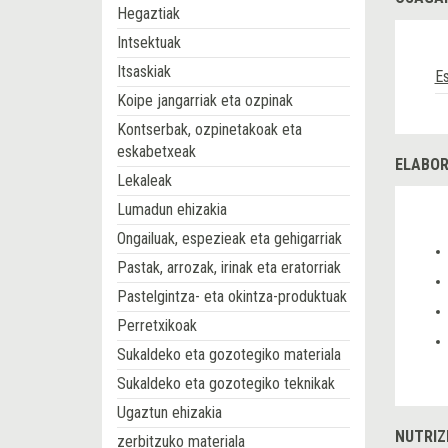
Hegaztiak
Intsektuak
Itsaskiak
Es
Koipe jangarriak eta ozpinak
Kontserbak, ozpinetakoak eta
eskabetxeak
ELABOR
Lekaleak
Lumadun ehizakia
Ongailuak, espezieak eta gehigarriak
Pastak, arrozak, irinak eta eratorriak
Pastelgintza- eta okintza-produktuak
Perretxikoak
Sukaldeko eta gozotegiko materiala
Sukaldeko eta gozotegiko teknikak
Ugaztun ehizakia
NUTRIZ
zerbitzuko materiala