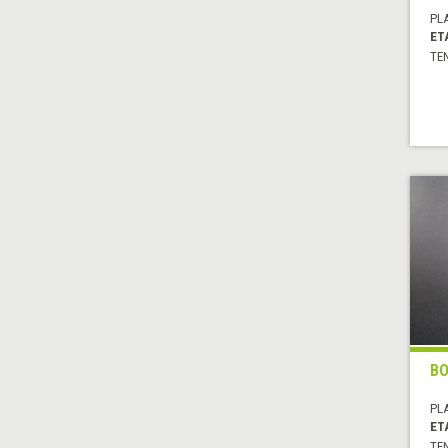
PL
ET
TE
BO
PL
ET
TE