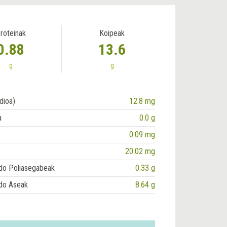
roteinak
Koipeak
0.88
13.6
g
g
dioa)
12.8 mg
a
0.0 g
0.09 mg
20.02 mg
do Poliasegabeak
0.33 g
do Aseak
8.64 g