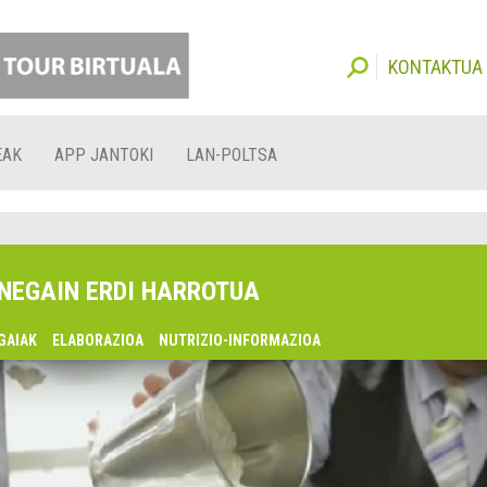
KONTAKTUA
EAK
APP JANTOKI
LAN-POLTSA
NEGAIN ERDI HARROTUA
GAIAK
ELABORAZIOA
NUTRIZIO-INFORMAZIOA