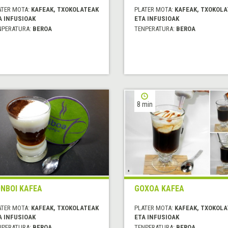
ATER MOTA:
KAFEAK, TXOKOLATEAK
PLATER MOTA:
KAFEAK, TXOKOLA
A INFUSIOAK
ETA INFUSIOAK
NPERATURA:
BEROA
TENPERATURA:
BEROA
8 min
NBOI KAFEA
GOXOA KAFEA
ATER MOTA:
KAFEAK, TXOKOLATEAK
PLATER MOTA:
KAFEAK, TXOKOLA
A INFUSIOAK
ETA INFUSIOAK
NPERATURA:
BEROA
TENPERATURA:
BEROA