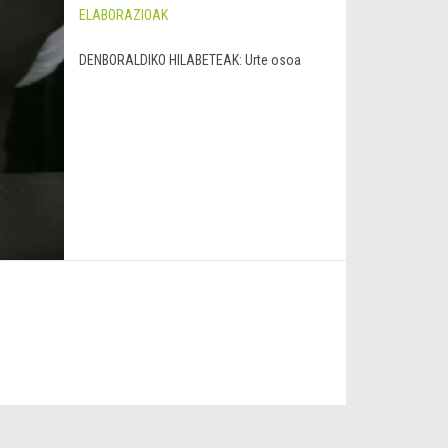
ELABORAZIOAK
DENBORALDIKO HILABETEAK:
Urte osoa