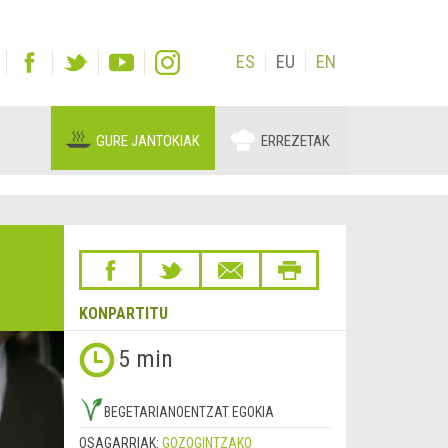
ES
EU
EN
GURE JANTOKIAK
ERREZETAK
KONPARTITU
5 min
BEGETARIANOENTZAT EGOKIA
OSAGARRIAK:
GOZOGINTZAKO