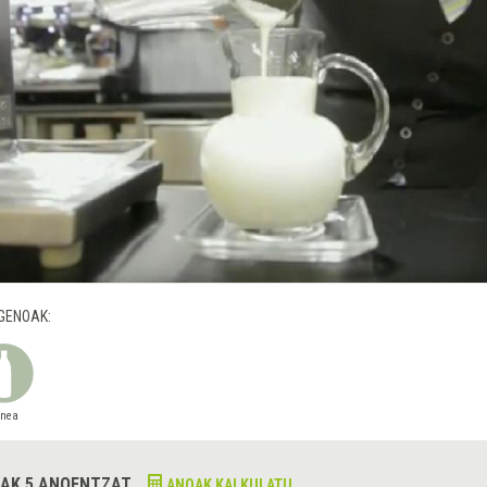
GENOAK:
snea
AK 5 ANOENTZAT
ANOAK KALKULATU