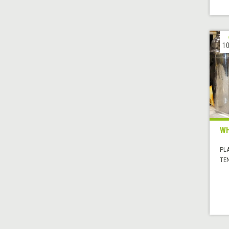
10
WH
PL
TE