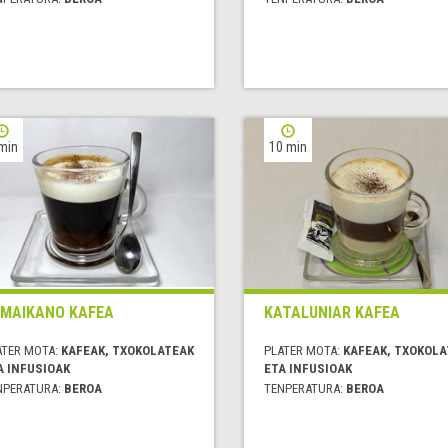
min
10 min
MAIKANO KAFEA
KATALUNIAR KAFEA
ATER MOTA:
KAFEAK, TXOKOLATEAK
PLATER MOTA:
KAFEAK, TXOKOLA
A INFUSIOAK
ETA INFUSIOAK
NPERATURA:
BEROA
TENPERATURA:
BEROA