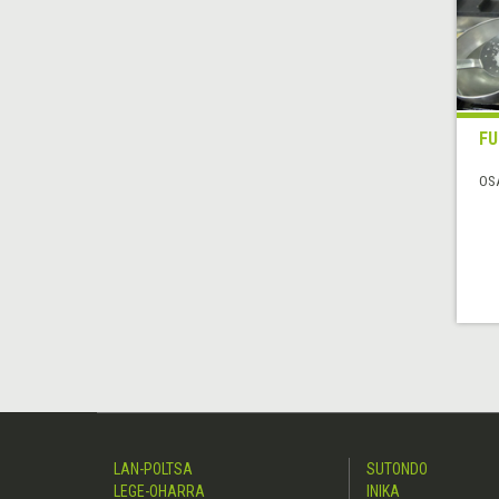
F
OS
LAN-POLTSA
SUTONDO
LEGE-OHARRA
INIKA