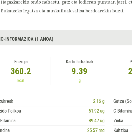
Hagaxkarekin ondo nahastu, gatz eta lodieran puntuan jarri, e
Bukatzeko legatza eta muskuiluak saltsa berdearekin buzti.
IO-INFORMAZIOA (1 ANOA)
Energia
Karbohidratoak
P
360.2
9.39
kcal
g
zukreak
2.16 g
Gatza (So
ido Folikoa
51.92 ug
C Bitamin
Bitamina
89.47 ug
Zinka
rdina
25.57 mg
Kaltzioa