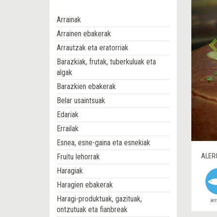
Arrainak
Arrainen ebakerak
Arrautzak eta eratorriak
Barazkiak, frutak, tuberkuluak eta
algak
Barazkien ebakerak
Belar usaintsuak
Edariak
Errailak
Esnea, esne-gaina eta esnekiak
Fruitu lehorrak
ALER
Haragiak
Haragien ebakerak
Haragi-produktuak, gazituak,
ar
ontzutuak eta fianbreak