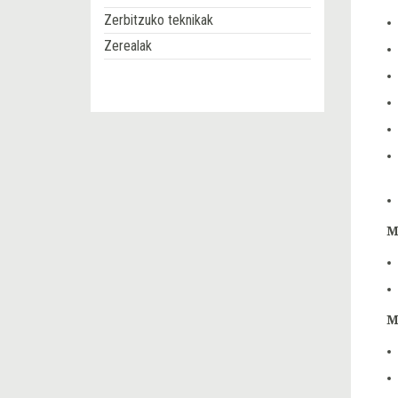
Zerbitzuko teknikak
Zerealak
M
M