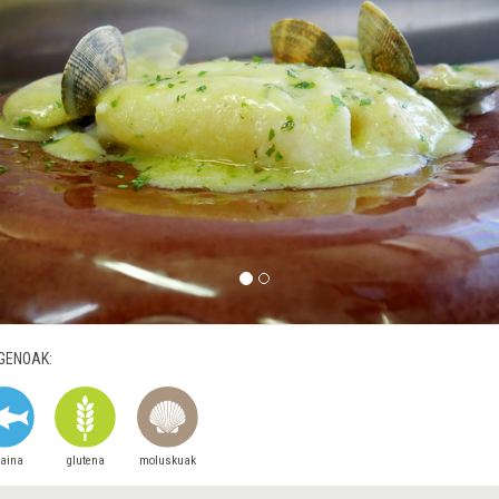
GENOAK:
raina
glutena
moluskuak