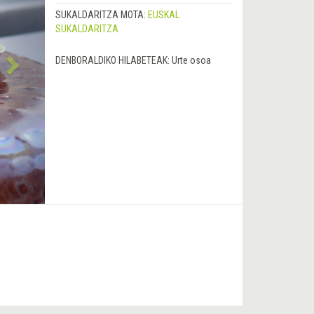
SUKALDARITZA MOTA:
EUSKAL
SUKALDARITZA
DENBORALDIKO HILABETEAK:
Urte osoa