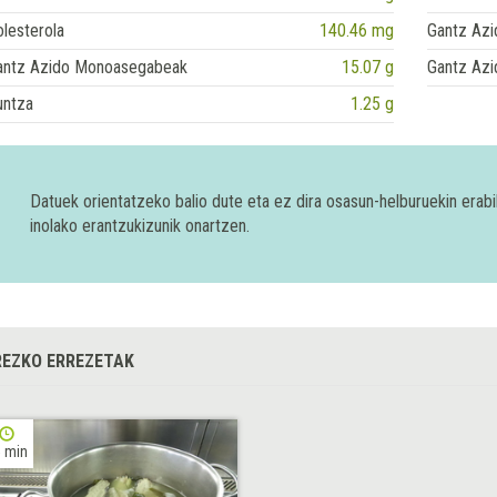
lesterola
140.46 mg
Gantz Azi
antz Azido Monoasegabeak
15.07 g
Gantz Azi
untza
1.25 g
Datuek orientatzeko balio dute eta ez dira osasun-helburuekin era
inolako erantzukizunik onartzen.
EZKO ERREZETAK
 min