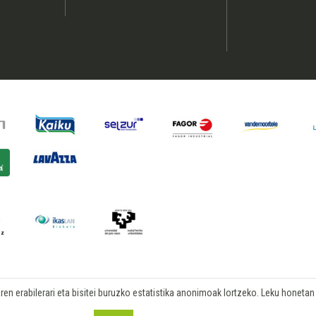
n erabilerari eta bisitei buruzko estatistika anonimoak lortzeko. Leku honetan b