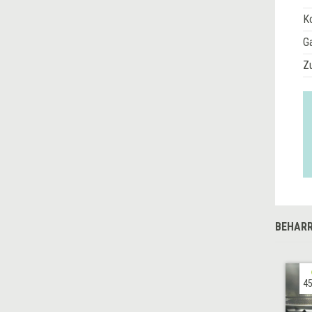
Ko
G
Z
BEHARR
45