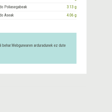
do Poliasegabeak
3.13 g
do Aseak
4.06 g
bili behar.Webgunearen arduradunek ez dute