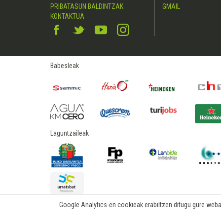
PRIBATASUN BALDINTZAK
GMAIL
KONTAKTUA
Babesleak
Laguntzaileak
Google Analytics-en cookieak erabiltzen ditugu gure webare
2015 © hostelerialeioa