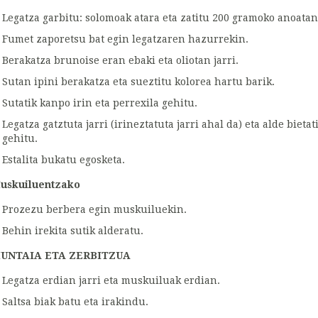
Legatza garbitu: solomoak atara eta zatitu 200 gramoko anoatan
Fumet zaporetsu bat egin legatzaren hazurrekin.
Berakatza brunoise eran ebaki eta oliotan jarri.
Sutan ipini berakatza eta sueztitu kolorea hartu barik.
Sutatik kanpo irin eta perrexila gehitu.
Legatza gatztuta jarri (irineztatuta jarri ahal da) eta alde bieta
gehitu.
Estalita bukatu egosketa.
uskuiluentzako
Prozezu berbera egin muskuiluekin.
Behin irekita sutik alderatu.
UNTAIA ETA ZERBITZUA
Legatza erdian jarri eta muskuiluak erdian.
Saltsa biak batu eta irakindu.