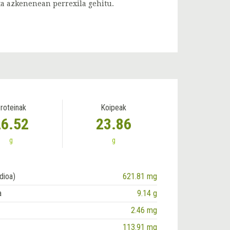
ta azkenenean perrexila gehitu.
roteinak
Koipeak
26.52
23.86
g
g
dioa)
621.81 mg
a
9.14 g
2.46 mg
113.91 mg