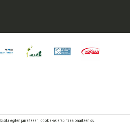
isita egiten jarraitzean, cookie-ak erabiltzea onartzen du.
Log in