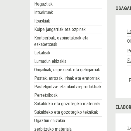
Hegaztiak
OSAGAI
Intsektuak
Itsaskiak
Koipe jangarriak eta ozpinak
L
Kontserbak, ozpinetakoak eta
Ol
eskabetxeak
Pe
Lekaleak
F
Lumadun ehizakia
Ongailuak, espezieak eta gehigarriak
Pastak, arrozak, irinak eta eratorriak
F
Pastelgintza- eta okintza-produktuak
Perretxikoak
Sukaldeko eta gozotegiko materiala
ELABOR
Sukaldeko eta gozotegiko teknikak
Ugaztun ehizakia
L
zerbitzuko materiala