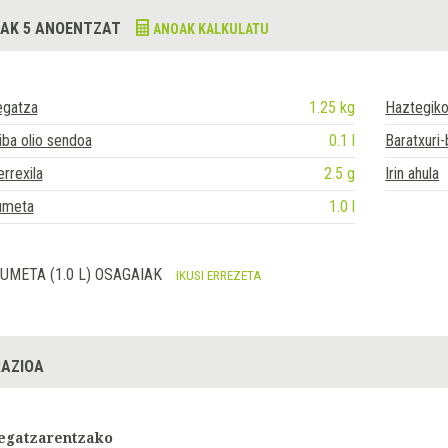
AK 5 ANOENTZAT
ANOAK KALKULATU
egatza
1.25 kg
Haztegiko
iba olio sendoa
0.1 l
Baratxuri
rrexila
2.5 g
Irin ahula
umeta
1.0 l
UMETA (1.0 L) OSAGAIAK
IKUSI ERREZETA
AZIOA
egatzarentzako