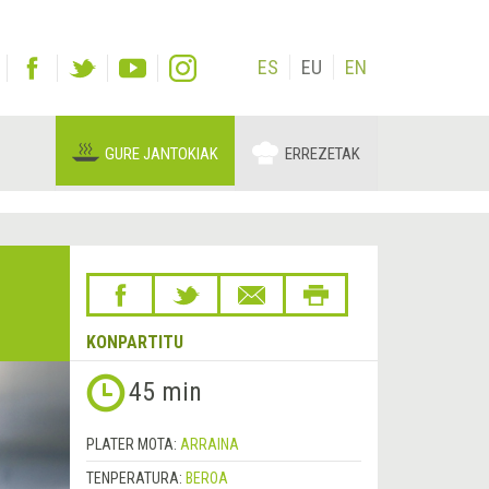
ES
EU
EN
GURE JANTOKIAK
ERREZETAK
KONPARTITU
Hurrengoa
45 min
&rsaquo;
PLATER MOTA:
ARRAINA
TENPERATURA:
BEROA