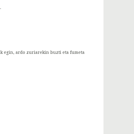
.
tik egin, ardo zuriarekin buzti eta fumeta