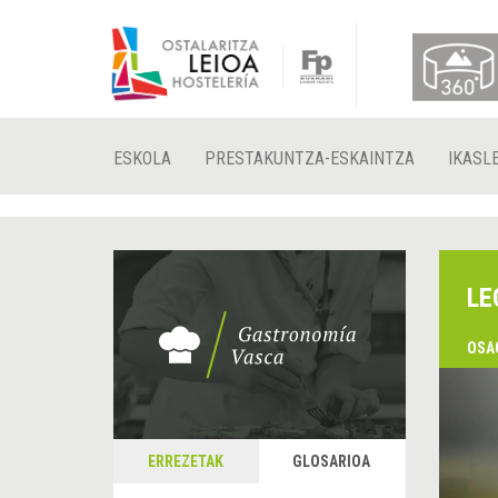
ESKOLA
PRESTAKUNTZA-ESKAINTZA
IKASL
LE
OSA
&
A
ERREZETAK
GLOSARIOA