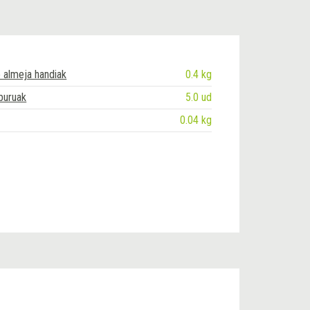
 almeja handiak
0.4 kg
-buruak
5.0 ud
0.04 kg