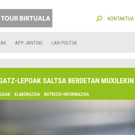
KONTAKTUA
EAK
APP JANTOKI
LAN-POLTSA
GATZ-LEPOAK SALTSA BERDETAN MUXILEKIN
GAIAK
ELABORAZIOA
NUTRIZIO-INFORMAZIOA
lsaquo;
urrekoa