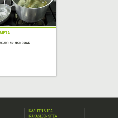
UMETA
AGARRIAK:
HONDOAK
IKASLEEN SITEA
IRAKASLEEN SITEA