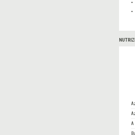
NUTRIZ
A
Az
A 
Bu