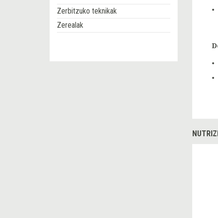
Zerbitzuko teknikak
Zerealak
D
NUTRIZ