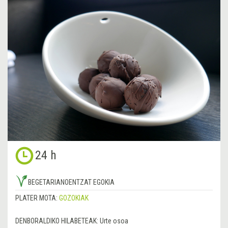
24 h
BEGETARIANOENTZAT EGOKIA
PLATER MOTA:
GOZOKIAK
DENBORALDIKO HILABETEAK:
Urte osoa