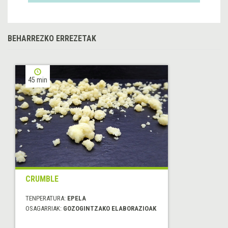
BEHARREZKO ERREZETAK
45 min
CRUMBLE
TENPERATURA:
EPELA
OSAGARRIAK:
GOZOGINTZAKO ELABORAZIOAK