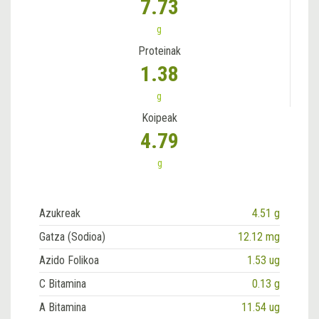
7.73
g
Proteinak
1.38
g
Koipeak
4.79
g
Azukreak
4.51 g
Gatza (Sodioa)
12.12 mg
Azido Folikoa
1.53 ug
C Bitamina
0.13 g
A Bitamina
11.54 ug