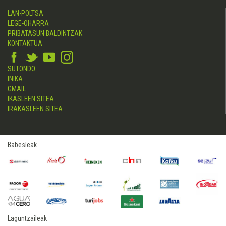
LAN-POLTSA
LEGE-OHARRA
PRIBATASUN BALDINTZAK
KONTAKTUA
SUTONDO
INIKA
GMAIL
IKASLEEN SITEA
IRAKASLEEN SITEA
Babesleak
Laguntzaileak