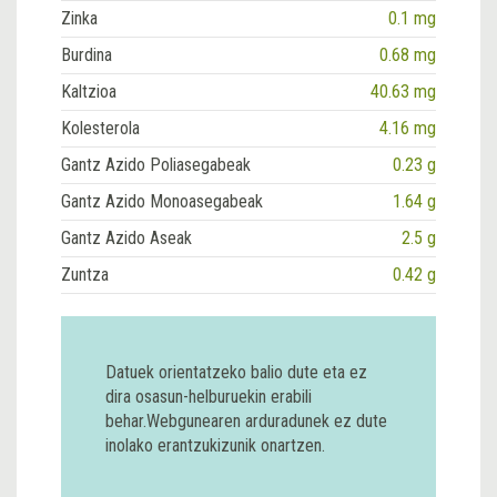
Zinka
0.1 mg
Burdina
0.68 mg
Kaltzioa
40.63 mg
Kolesterola
4.16 mg
Gantz Azido Poliasegabeak
0.23 g
Gantz Azido Monoasegabeak
1.64 g
Gantz Azido Aseak
2.5 g
Zuntza
0.42 g
Datuek orientatzeko balio dute eta ez
dira osasun-helburuekin erabili
behar.Webgunearen arduradunek ez dute
inolako erantzukizunik onartzen.