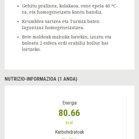
Gehitu pralinea, kolakaoa, esne epela 40 ºC-
ra, eta homogeneizatu kontu handiz.
Krumblea sartzea eta Turmix baten
laguntzaz homogeneizatzea.
Bete moldeak mahuka batekin, izoztu eta
boleatu 2 esfera erdi erabiliz boilur bat
lortzeko.
NUTRIZIO-INFORMAZIOA (1 ANOA)
Energia
80.66
kcal
Karbohidratoak