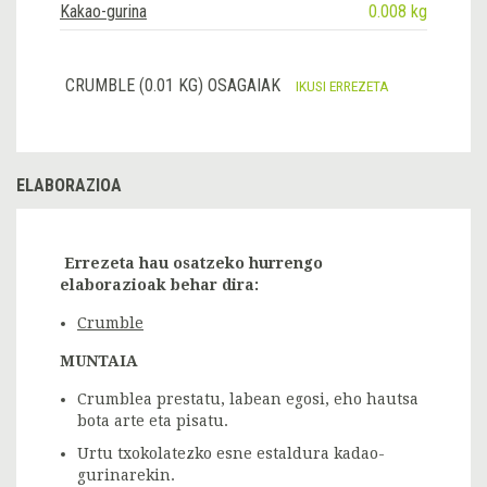
Kakao-gurina
0.008 kg
CRUMBLE (0.01 KG) OSAGAIAK
IKUSI ERREZETA
ELABORAZIOA
Errezeta hau osatzeko hurrengo
elaborazioak behar dira:
Crumble
MUNTAIA
Crumblea prestatu, labean egosi, eho hautsa
bota arte eta pisatu.
Urtu txokolatezko esne estaldura kadao-
gurinarekin.