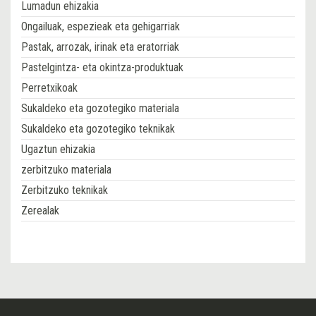
Lumadun ehizakia
Ongailuak, espezieak eta gehigarriak
Pastak, arrozak, irinak eta eratorriak
Pastelgintza- eta okintza-produktuak
Perretxikoak
Sukaldeko eta gozotegiko materiala
Sukaldeko eta gozotegiko teknikak
Ugaztun ehizakia
zerbitzuko materiala
Zerbitzuko teknikak
Zerealak