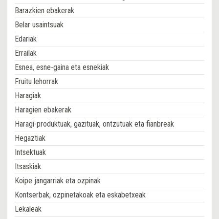
Barazkien ebakerak
Belar usaintsuak
Edariak
Errailak
Esnea, esne-gaina eta esnekiak
Fruitu lehorrak
Haragiak
Haragien ebakerak
Haragi-produktuak, gazituak, ontzutuak eta fianbreak
Hegaztiak
Intsektuak
Itsaskiak
Koipe jangarriak eta ozpinak
Kontserbak, ozpinetakoak eta eskabetxeak
Lekaleak