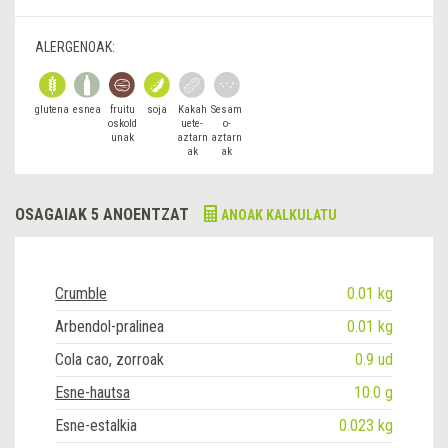
ALERGENOAK:
glutena
esnea
fruitu
soja
Kakah
Sesam
oskold
uete-
o-
unak
aztarn
aztarn
ak
ak
OSAGAIAK 5 ANOENTZAT
ANOAK KALKULATU
Crumble
0.01 kg
Arbendol-pralinea
0.01 kg
Cola cao, zorroak
0.9 ud
Esne-hautsa
10.0 g
Esne-estalkia
0.023 kg