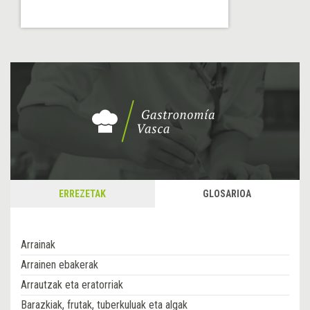
ERREZETAK
GLOSARIOA
Arrainak
Arrainen ebakerak
Arrautzak eta eratorriak
Barazkiak, frutak, tuberkuluak eta algak