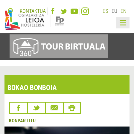
KONTAKTUA
ES
EU
EN
Togg
navig
BOKAO BONBOIA
KONPARTITU