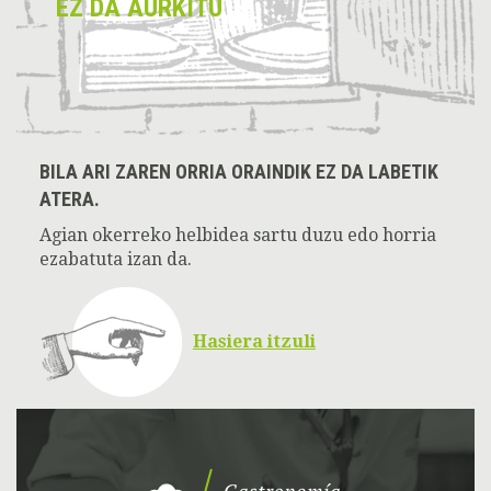
EZ DA AURKITU
BILA ARI ZAREN ORRIA ORAINDIK EZ DA LABETIK
ATERA.
Agian okerreko helbidea sartu duzu edo horria
ezabatuta izan da.
Hasiera itzuli