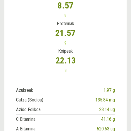
8.57
g
Proteinak
21.57
g
Koipeak
22.13
g
Azukreak
1.97 g
Gatza (Sodioa)
135.84 mg
Azido Folikoa
28.14 ug
C Bitamina
41.16 g
A Bitamina
620.63 ug