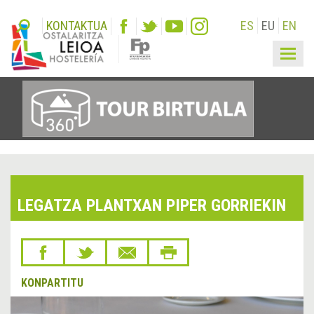
KONTAKTUA
ES
EU
EN
Togg
navig
LEGATZA PLANTXAN PIPER GORRIEKIN
KONPARTITU