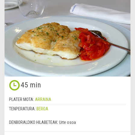
45 min
PLATER MOTA:
ARRAINA
TENPERATURA:
BEROA
DENBORALDIKO HILABETEAK:
Urte osoa