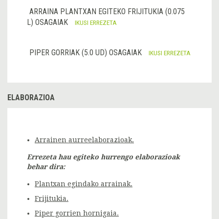
ARRAINA PLANTXAN EGITEKO FRIJITUKIA (0.075
L) OSAGAIAK
IKUSI ERREZETA
PIPER GORRIAK (5.0 UD) OSAGAIAK
IKUSI ERREZETA
ELABORAZIOA
Arrainen aurreelaborazioak.
Errezeta hau egiteko hurrengo elaborazioak
behar dira:
Plantxan egindako arrainak.
Frijitukia.
Piper gorrien hornigaia.