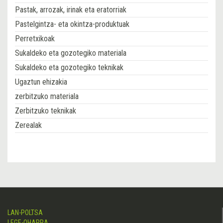
Pastak, arrozak, irinak eta eratorriak
Pastelgintza- eta okintza-produktuak
Perretxikoak
Sukaldeko eta gozotegiko materiala
Sukaldeko eta gozotegiko teknikak
Ugaztun ehizakia
zerbitzuko materiala
Zerbitzuko teknikak
Zerealak
LAN-POLTSA
LEGE-OHARRA