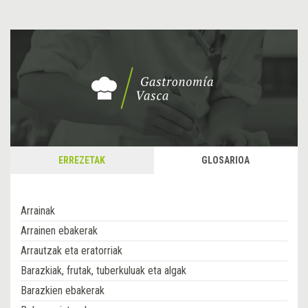
ERREZETAK
GLOSARIOA
Arrainak
Arrainen ebakerak
Arrautzak eta eratorriak
Barazkiak, frutak, tuberkuluak eta algak
Barazkien ebakerak