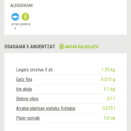
ALERGENOAK:
arrain
glutena
a
OSAGAIAK 5 ANOENTZAT
ANOAK KALKULATU
Legatz izoztua 3 zk.
1.25 kg
Gatz fina
0.013 g
Irin ahula
0.1 kg
Ekilore-olioa
0.1 l
Arraina plantxan egiteko frijitukia
0.075 l
Piper gorriak
5.0 ud