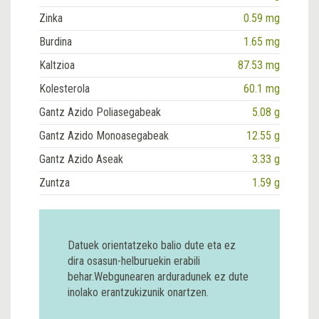
Zinka
0.59 mg
Burdina
1.65 mg
Kaltzioa
87.53 mg
Kolesterola
60.1 mg
Gantz Azido Poliasegabeak
5.08 g
Gantz Azido Monoasegabeak
12.55 g
Gantz Azido Aseak
3.33 g
Zuntza
1.59 g
Datuek orientatzeko balio dute eta ez
dira osasun-helburuekin erabili
behar.Webgunearen arduradunek ez dute
inolako erantzukizunik onartzen.