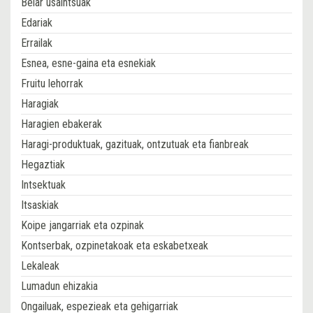
Belar usaintsuak
Edariak
Errailak
Esnea, esne-gaina eta esnekiak
Fruitu lehorrak
Haragiak
Haragien ebakerak
Haragi-produktuak, gazituak, ontzutuak eta fianbreak
Hegaztiak
Intsektuak
Itsaskiak
Koipe jangarriak eta ozpinak
Kontserbak, ozpinetakoak eta eskabetxeak
Lekaleak
Lumadun ehizakia
Ongailuak, espezieak eta gehigarriak