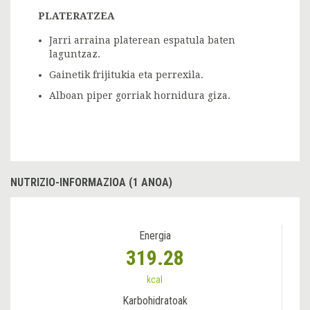
PLATERATZEA
Jarri arraina platerean espatula baten
laguntzaz.
Gainetik frijitukia eta perrexila.
Alboan piper gorriak hornidura giza.
NUTRIZIO-INFORMAZIOA (1 ANOA)
Energia
319.28
kcal
Karbohidratoak