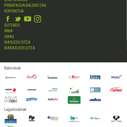
PRIBATASUN BALDINTZAK
KONTAKTUA
SUTONDO
INIKA
GMAIL
IKASLEEN SITEA
IRAKASLEEN SITEA
Babesleak
Laguntzaileak